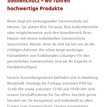
Sonnenchutz – wir führen
hochwertige Produkte
Fenster & Türen
Ihnen liegt ein wirkungsvoller Sonnenschutz am
Herzen. Sie planen Ihre Terrasse, Ihre Außenbereiche
Tore
oder möglicherweise auch den Innenbereich Ihres
Hauses mit einem individuellen Sonnenschutz
auszurüsten. Klasse, denn da sind Sie bei uns an der
Smart Home
richtigen Adresse. Als schon lange ansässiger
Fachanbieter von funktionalen Lösungen für den
persönlichen Sonnenschutz sind wir Ihr Experte in
Team
Norddeutschland.
Unsere Ausstellungsräume befinden sich in Hamburg-
Jobs
Bergstedt. Montags bis Freitags zwischen 9:00 bis
12:00 Uhr sowie zwischen 15:00 und 18:00 Uhr sind
Kontakt
unsere Geschäftsräume für Sie offen. herzlich gerne
beraten wir Sie kompetent und individuell zu allen
Fragen zum Sonnenschutz. Unsere engagierten