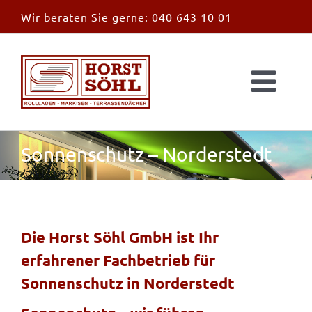
Zum
Wir beraten Sie gerne:
040 643 10 01
Inhalt
springen
Togg
Navi
Start
Sonnenschutz – Norderstedt
News
Markisen
Die Horst Söhl GmbH ist Ihr
erfahrener Fachbetrieb für
Überdachungen
Sonnenschutz in Norderstedt
Außen & Innen