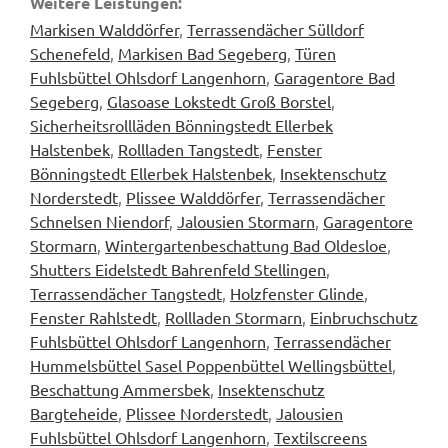
Weitere Leistungen:
Markisen Walddörfer
,
Terrassendächer Sülldorf
Schenefeld
,
Markisen Bad Segeberg
,
Türen
Fuhlsbüttel Ohlsdorf Langenhorn
,
Garagentore Bad
Segeberg
,
Glasoase Lokstedt Groß Borstel
,
Sicherheitsrollläden Bönningstedt Ellerbek
Halstenbek
,
Rollladen Tangstedt
,
Fenster
Bönningstedt Ellerbek Halstenbek
,
Insektenschutz
Norderstedt
,
Plissee Walddörfer
,
Terrassendächer
Schnelsen Niendorf
,
Jalousien Stormarn
,
Garagentore
Stormarn
,
Wintergartenbeschattung Bad Oldesloe
,
Shutters Eidelstedt Bahrenfeld Stellingen
,
Terrassendächer Tangstedt
,
Holzfenster Glinde
,
Fenster Rahlstedt
,
Rollladen Stormarn
,
Einbruchschutz
Fuhlsbüttel Ohlsdorf Langenhorn
,
Terrassendächer
Hummelsbüttel Sasel Poppenbüttel Wellingsbüttel
,
Beschattung Ammersbek
,
Insektenschutz
Bargteheide
,
Plissee Norderstedt
,
Jalousien
Fuhlsbüttel Ohlsdorf Langenhorn
,
Textilscreens