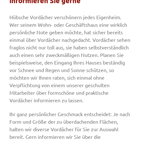
informieren Sie gerne
Hübsche Vordächer verschönern jedes Eigenheim.
Fenster & Türen
Wer seinem Wohn- oder Geschäftshaus eine wirklich
persönliche Note geben möchte, hat sicher bereits
einmal über Vordächer nachgedacht. Vordächer sehen
Tore
fraglos nicht nur toll aus, sie haben selbstverständlich
auch einen sehr zweckmäßigen Nutzen. Planen Sie
Smart Home
beispielsweise, den Eingang Ihres Hauses beständig
vor Schnee und Regen und Sonne schützen, so
möchten wir Ihnen raten, sich einmal ohne
Team
Verpflichtung von einem unserer geschulten
Mitarbeiter über formschöne und praktische
Vordächer informieren zu lassen.
Jobs
Ihr ganz persönlicher Geschmack entscheidet: Je nach
Form und Größe der zu überdachenden Flächen,
Kontakt
halten wir diverse Vordächer für Sie zur Auswahl
bereit. Gern informieren wir Sie über die