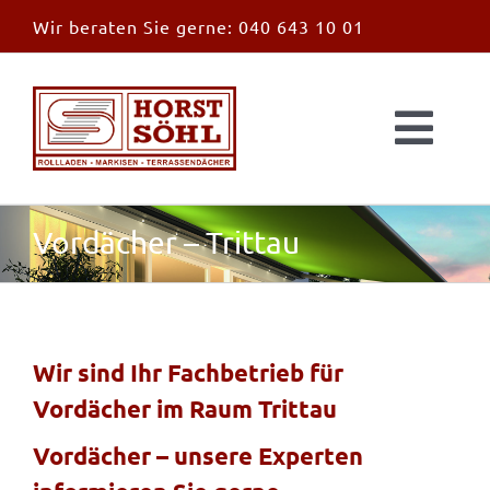
Zum
Wir beraten Sie gerne:
040 643 10 01
Inhalt
springen
Togg
Navi
Start
Vordächer – Trittau
News
Markisen
Wir sind Ihr Fachbetrieb für
Vordächer im Raum Trittau
Überdachungen
Vordächer – unsere Experten
Außen & Innen