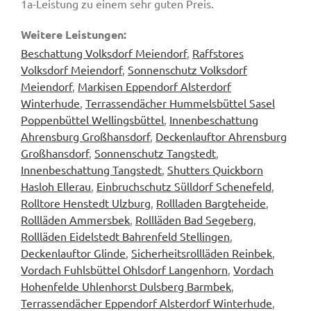
1a-Leistung zu einem sehr guten Preis.
Weitere Leistungen:
Beschattung Volksdorf Meiendorf
,
Raffstores
Volksdorf Meiendorf
,
Sonnenschutz Volksdorf
Meiendorf
,
Markisen Eppendorf Alsterdorf
Winterhude
,
Terrassendächer Hummelsbüttel Sasel
Poppenbüttel Wellingsbüttel
,
Innenbeschattung
Ahrensburg Großhansdorf
,
Deckenlauftor Ahrensburg
Großhansdorf
,
Sonnenschutz Tangstedt
,
Innenbeschattung Tangstedt
,
Shutters Quickborn
Hasloh Ellerau
,
Einbruchschutz Sülldorf Schenefeld
,
Rolltore Henstedt Ulzburg
,
Rollladen Bargteheide
,
Rollläden Ammersbek
,
Rollläden Bad Segeberg
,
Rollläden Eidelstedt Bahrenfeld Stellingen
,
Deckenlauftor Glinde
,
Sicherheitsrollläden Reinbek
,
Vordach Fuhlsbüttel Ohlsdorf Langenhorn
,
Vordach
Hohenfelde Uhlenhorst Dulsberg Barmbek
,
Terrassendächer Eppendorf Alsterdorf Winterhude
,