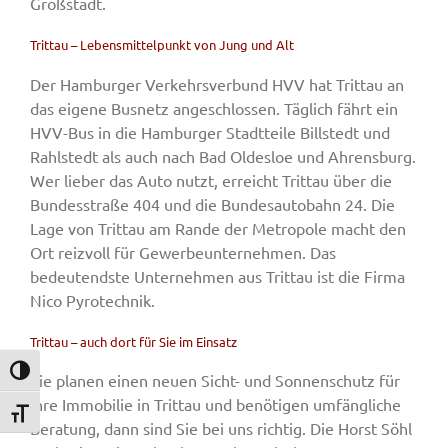
Großstadt.
Trittau – Lebensmittelpunkt von Jung und Alt
Der Hamburger Verkehrsverbund HVV hat Trittau an
das eigene Busnetz angeschlossen. Täglich fährt ein
HVV-Bus in die Hamburger Stadtteile Billstedt und
Rahlstedt als auch nach Bad Oldesloe und Ahrensburg.
Wer lieber das Auto nutzt, erreicht Trittau über die
Bundesstraße 404 und die Bundesautobahn 24. Die
Lage von Trittau am Rande der Metropole macht den
Ort reizvoll für Gewerbeunternehmen. Das
bedeutendste Unternehmen aus Trittau ist die Firma
Nico Pyrotechnik.
Trittau – auch dort für Sie im Einsatz
Umschalten auf hohe Kontraste
Sie planen einen neuen Sicht- und Sonnenschutz für
Ihre Immobilie in Trittau und benötigen umfängliche
Schrift vergrößern
Beratung, dann sind Sie bei uns richtig. Die Horst Söhl