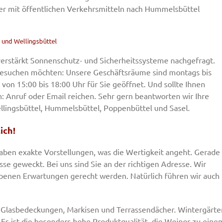
er mit öffentlichen Verkehrsmitteln nach Hummelsbüttel
l und Wellingsbüttel
erstärkt Sonnenschutz- und Sicherheitssysteme nachgefragt.
besuchen möchten: Unsere Geschäftsräume sind montags bis
t von 15:00 bis 18:00 Uhr für Sie geöffnet. Und sollte Ihnen
n: Anruf oder Email reichen. Sehr gern beantworten wir Ihre
llingsbüttel, Hummelsbüttel, Poppenbüttel und Sasel.
ich!
haben exakte Vorstellungen, was die Wertigkeit angeht. Gerade
sse geweckt. Bei uns sind Sie an der richtigen Adresse. Wir
benen Erwartungen gerecht werden. Natürlich führen wir auch
 Glasbedeckungen, Markisen und Terrassendächer. Wintergärte
. Es ist die besonders hohe Produktqualität, die Weinor zu eine