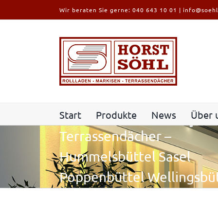
Zum
Wir beraten Sie gerne:
040 643 10 01
|
info@soehl
Inhalt
springen
Start
Produkte
News
Über 
Terrassendächer –
Hummelsbüttel Sasel
Poppenbüttel Wellingsbü