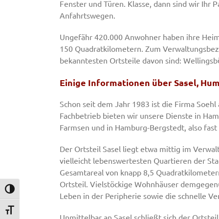
Fenster und Türen. Klasse, dann sind wir Ihr P
Anfahrtswegen.
Ungefähr 420.000 Anwohner haben ihre Heima
150 Quadratkilometern. Zum Verwaltungsbezi
bekanntesten Ortsteile davon sind: Wellingsb
Einige Informationen über Sasel, Hu
Schon seit dem Jahr 1983 ist die Firma Soehl 
Fachbetrieb bieten wir unsere Dienste in Ha
Farmsen und in Hamburg-Bergstedt, also fast
Der Ortsteil Sasel liegt etwa mittig im Verw
vielleicht lebenswertesten Quartieren der S
Gesamtareal von knapp 8,5 Quadratkilometern
Ortsteil. Vielstöckige Wohnhäuser demgegenüb
Umschalten auf hohe Kontraste
Leben in der Peripherie sowie die schnelle V
Schrift vergrößern
Unmittelbar an Sasel schließt sich der Ortste