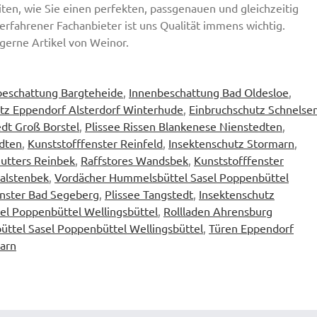
iten, wie Sie einen perfekten, passgenauen und gleichzeitig
erfahrener Fachanbieter ist uns Qualität immens wichtig.
gerne Artikel von Weinor.
beschattung Bargteheide
,
Innenbeschattung Bad Oldesloe
,
tz Eppendorf Alsterdorf Winterhude
,
Einbruchschutz Schnelse
dt Groß Borstel
,
Plissee Rissen Blankenese Nienstedten
,
dten
,
Kunststofffenster Reinfeld
,
Insektenschutz Stormarn
,
utters Reinbek
,
Raffstores Wandsbek
,
Kunststofffenster
Halstenbek
,
Vordächer Hummelsbüttel Sasel Poppenbüttel
nster Bad Segeberg
,
Plissee Tangstedt
,
Insektenschutz
el Poppenbüttel Wellingsbüttel
,
Rollladen Ahrensburg
üttel Sasel Poppenbüttel Wellingsbüttel
,
Türen Eppendorf
arn