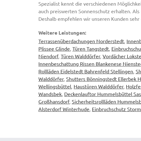
Spezialist kennt die verschiedenen Möglichke
auch preiswerten Sonnenschutz erhalten. Als 
Deshalb empfehlen wir unseren Kunden sehr 
Weitere Leistungen:
Terrassenüberdachungen Norderstedt
,
Innen
Plissee Glinde
,
Türen Tangstedt
,
Einbruchschu
Niendorf
,
Türen Walddörfer
,
Vordächer Lokste
Innenbeschattung Rissen Blankenese Nienste
Rollläden Eidelstedt Bahrenfeld Stellingen
,
Sh
Walddörfer
,
Shutters Bönningstedt Ellerbek 
Wellingsbüttel
,
Haustüren Walddörfer
,
Holzfe
Wandsbek
,
Deckenlauftor Hummelsbüttel Sas
Großhansdorf
,
Sicherheitsrollläden Hummelsb
Alsterdorf Winterhude
,
Einbruchschutz Storm