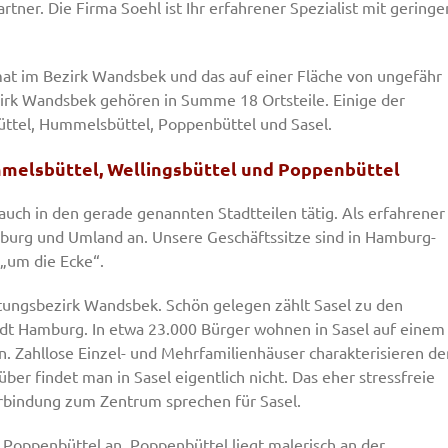
artner. Die Firma Soehl ist Ihr erfahrener Spezialist mit geringe
t im Bezirk Wandsbek und das auf einer Fläche von ungefähr
rk Wandsbek gehören in Summe 18 Ortsteile. Einige der
üttel, Hummelsbüttel, Poppenbüttel und Sasel.
mmelsbüttel, Wellingsbüttel und Poppenbüttel
auch in den gerade genannten Stadtteilen tätig. Als erfahrener
mburg und Umland an. Unsere Geschäftssitze sind in Hamburg-
 „um die Ecke“.
altungsbezirk Wandsbek. Schön gelegen zählt Sasel zu den
tadt Hamburg. In etwa 23.000 Bürger wohnen in Sasel auf einem
. Zahllose Einzel- und Mehrfamilienhäuser charakterisieren de
er findet man in Sasel eigentlich nicht. Das eher stressfreie
erbindung zum Zentrum sprechen für Sasel.
il Poppenbüttel an. Poppenbüttel liegt malerisch an der