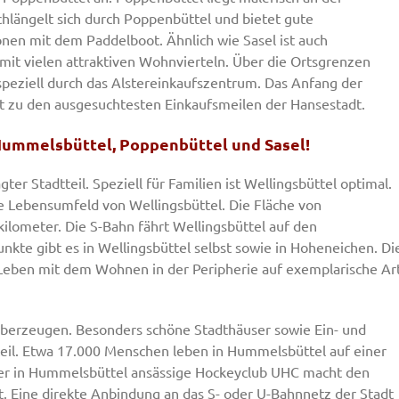
hlängelt sich durch Poppenbüttel und bietet gute
nen mit dem Paddelboot. Ähnlich wie Sasel ist auch
t vielen attraktiven Wohnvierteln. Über die Ortsgrenzen
 speziell durch das Alstereinkaufszentrum. Das Anfang der
t zu den ausgesuchtesten Einkaufsmeilen der Hansestadt.
 Hummelsbüttel, Poppenbüttel und Sasel!
ter Stadtteil. Speziell für Familien ist Wellingsbüttel optimal.
e Lebensumfeld von Wellingsbüttel. Die Fläche von
kilometer. Die S-Bahn fährt Wellingsbüttel auf den
kte gibt es in Wellingsbüttel selbst sowie in Hoheneichen. Di
Leben mit dem Wohnen in der Peripherie auf exemplarische Ar
berzeugen. Besonders schöne Stadthäuser sowie Ein- und
eil. Etwa 17.000 Menschen leben in Hummelsbüttel auf einer
er in Hummelsbüttel ansässige Hockeyclub UHC macht den
t. Eine direkte Anbindung an das S- oder U-Bahnnetz der Stadt