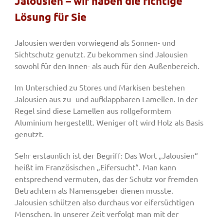
Jalousien – wir haben die richtige
Lösung für Sie
Fenster & Türen
Jalousien werden vorwiegend als Sonnen- und
Sichtschutz genutzt. Zu bekommen sind Jalousien
Tore
sowohl für den Innen- als auch für den Außenbereich.
Im Unterschied zu Stores und Markisen bestehen
Smart Home
Jalousien aus zu- und aufklappbaren Lamellen. In der
Regel sind diese Lamellen aus rollgeformtem
Aluminium hergestellt. Weniger oft wird Holz als Basis
Team
genutzt.
Sehr erstaunlich ist der Begriff: Das Wort „Jalousien“
Jobs
heißt im Französischen „Eifersucht“. Man kann
entsprechend vermuten, das der Schutz vor fremden
Betrachtern als Namensgeber dienen musste.
Kontakt
Jalousien schützen also durchaus vor eifersüchtigen
Menschen. In unserer Zeit verfolgt man mit der