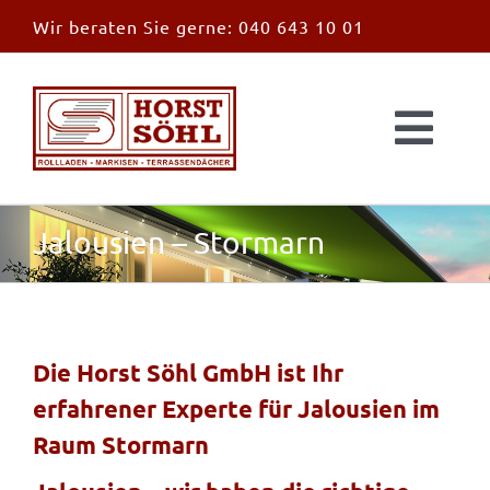
Zum
Wir beraten Sie gerne:
040 643 10 01
Inhalt
springen
Togg
Navi
Start
Jalousien – Stormarn
News
Markisen
Die Horst Söhl GmbH ist Ihr
erfahrener Experte für Jalousien im
Überdachungen
Raum Stormarn
Außen & Innen