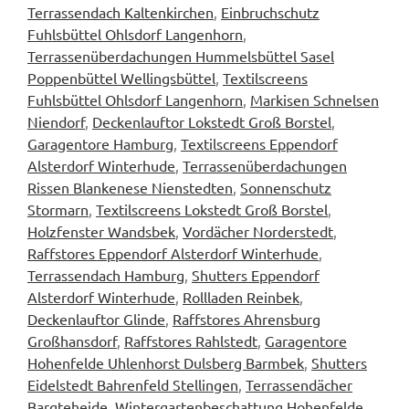
Terrassendach Kaltenkirchen
,
Einbruchschutz
Fuhlsbüttel Ohlsdorf Langenhorn
,
Terrassenüberdachungen Hummelsbüttel Sasel
Poppenbüttel Wellingsbüttel
,
Textilscreens
Fuhlsbüttel Ohlsdorf Langenhorn
,
Markisen Schnelsen
Niendorf
,
Deckenlauftor Lokstedt Groß Borstel
,
Garagentore Hamburg
,
Textilscreens Eppendorf
Alsterdorf Winterhude
,
Terrassenüberdachungen
Rissen Blankenese Nienstedten
,
Sonnenschutz
Stormarn
,
Textilscreens Lokstedt Groß Borstel
,
Holzfenster Wandsbek
,
Vordächer Norderstedt
,
Raffstores Eppendorf Alsterdorf Winterhude
,
Terrassendach Hamburg
,
Shutters Eppendorf
Alsterdorf Winterhude
,
Rollladen Reinbek
,
Deckenlauftor Glinde
,
Raffstores Ahrensburg
Großhansdorf
,
Raffstores Rahlstedt
,
Garagentore
Hohenfelde Uhlenhorst Dulsberg Barmbek
,
Shutters
Eidelstedt Bahrenfeld Stellingen
,
Terrassendächer
Bargteheide
,
Wintergartenbeschattung Hohenfelde