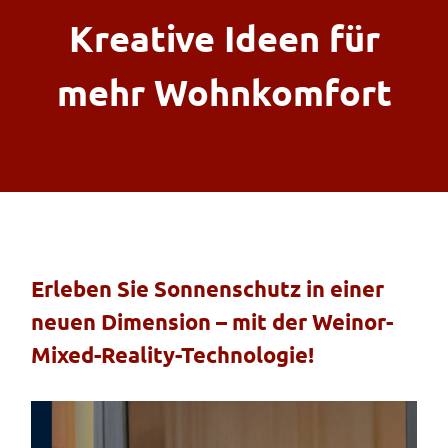
Kreative Ideen für
Fenster & Türen
mehr Wohnkomfort
Tore
Smart Home
Team
Erleben Sie Sonnenschutz in einer
neuen Dimension – mit der Weinor-
Jobs
Mixed-Reality-Technologie!
Kontakt