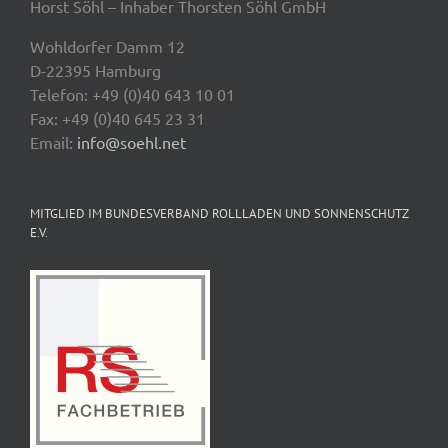
Horst Söhl – Inhaber Thorsten Söhl GmbH
Wohldorfer Damm 12
D-22395 Hamburg
Telefon: +49 (0)40 643 10 01
Fax: +49 (0)40 645 23 31
Email:
info@soehl.net
MITGLIED IM BUNDESVERBAND ROLLLADEN UND SONNENSCHUTZ
E.V.