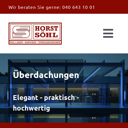
Zum
Wir beraten Sie gerne:
040 643 10 01
Inhalt
springen
Togg
Navi
Start
News
Überdachungen
Markisen
Elegant - praktisch -
hochwertig
Überdachungen
Außen & Innen