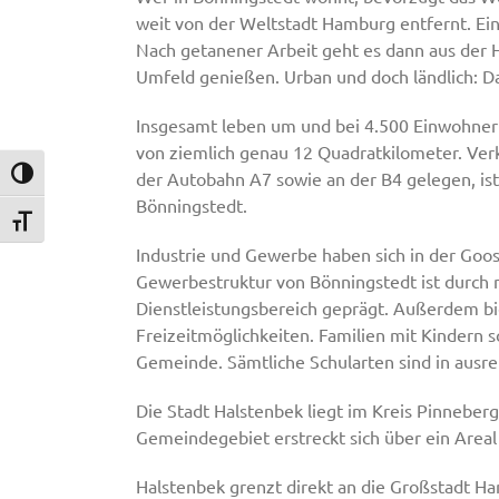
weit von der Weltstadt Hamburg entfernt. Ei
Nach getanener Arbeit geht es dann aus der H
Umfeld genießen. Urban und doch ländlich: D
Insgesamt leben um und bei 4.500 Einwohner i
von ziemlich genau 12 Quadratkilometer. Verk
der Autobahn A7 sowie an der B4 gelegen, ist 
Umschalten auf hohe Kontraste
Bönningstedt.
Schrift vergrößern
Industrie und Gewerbe haben sich in der Goos
Gewerbestruktur von Bönningstedt ist durch 
Dienstleistungsbereich geprägt. Außerdem bi
Freizeitmöglichkeiten. Familien mit Kindern
Gemeinde. Sämtliche Schularten sind in ausr
Die Stadt Halstenbek liegt im Kreis Pinnebe
Gemeindegebiet erstreckt sich über ein Areal
Halstenbek grenzt direkt an die Großstadt H