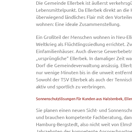
Die Gemeinde Ellerbek ist äußerst verkehrsgü
Lebensmittelpunkt. Da Ellerbek direkt an die
überwiegend ländliches Flair mit den Vorteile
wohnen: Eine ideale Zusammenstellung.
Ein Großteil der Menschen wohnen in Neu-Ell
Weltkrieg als Flüchtlingssiedlung errichtet. Z
Einfamilienhäuser. Auch diverse Gewerbebetri
„ursprüngliche“ Ellerbek. In damaliger Zeit wa
Dorf die Gemeindeverwaltung ansässig. Eller
nur wenige Minuten bis in die unweit entfern
Sowohl der TSV Ellerbek als auch der Tennisclu
aktiv und sportlich zu verbringen.
Sonnenschutzlösungen für Kunden aus Halstenbek, Elle
Sie planen einen neuen Sicht- und Sonnenschu
und brauchen kompetente Fachberatung, dann si
Hamburg-Bergstedt, also nicht weit von Elmsh
Jahrzehnten der kompetente Ansprechpartner 