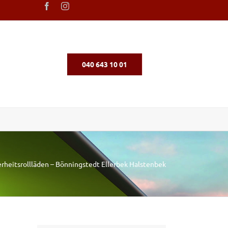
040 643 10 01
erheitsrollläden – Bönningstedt Ellerbek Halstenbek