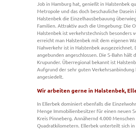
Job in Hamburg hat, genießt in Halstenbek qu
Metropole und das doch beschauliche Dasein i
Halstenbek die Einzelhausbebauung überwiegt
Familien. Attraktiv auch die Umgebung: Die Or
Halstenbek ist verkehrstechnisch besonders v
erreicht man Halstenbek mit dem eigenen Wa
Nahverkehr ist in Halstenbek ausgezeichnet.
angebunden angeschlossen. Die S-Bahn hält d
Krupunder. Überregional bekannt ist Halsten
Aufgrund der sehr guten Verkehrsanbindung 
angesiedelt.
Wir arbeiten gerne in Halstenbek, El
In Ellerbek dominiert ebenfalls die Einzelwo
Menge Immobilienbesitzer für einen neuen So
Kreis Pinneberg. Annähernd 4.000 Menschen le
Quadratkilometern. Ellerbek unterteilt sich i