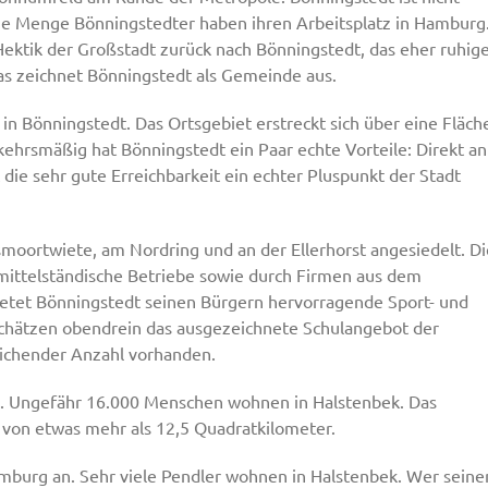
ne Menge Bönningstedter haben ihren Arbeitsplatz in Hamburg
ektik der Großstadt zurück nach Bönningstedt, das eher ruhig
as zeichnet Bönningstedt als Gemeinde aus.
n Bönningstedt. Das Ortsgebiet erstreckt sich über eine Fläch
ehrsmäßig hat Bönningstedt ein Paar echte Vorteile: Direkt an
die sehr gute Erreichbarkeit ein echter Pluspunkt der Stadt
moortwiete, am Nordring und an der Ellerhorst angesiedelt. Di
mittelständische Betriebe sowie durch Firmen aus dem
etet Bönningstedt seinen Bürgern hervorragende Sport- und
 schätzen obendrein das ausgezeichnete Schulangebot der
eichender Anzahl vorhanden.
rg. Ungefähr 16.000 Menschen wohnen in Halstenbek. Das
 von etwas mehr als 12,5 Quadratkilometer.
amburg an. Sehr viele Pendler wohnen in Halstenbek. Wer seine