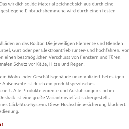
 Das wirklich solide Material zeichnet sich aus durch eine
gestiegene Einbruchshemmung wird durch einen festen
llläden an das Rolltor. Die jeweiligen Elemente und Blenden
Kurbel, Gurt oder per Elektroantrieb runter- und hochfahren. Vo
en einen bestmöglichen Verschluss von Fenstern und Türen.
imalen Schutz vor Kälte, Hitze und Regen.
 jedem Wohn- oder Geschäftsgebäude unkompliziert befestigen.
 Außenseite ist durch ein produktspezifisches
uziert. Alle Produktelemente und Ausführungen sind im
halb ist eine große Variantenvielfalt sichergestellt.
ames Click-Stop-System. Diese Hochschiebesicherung blockiert
edienung.
n!