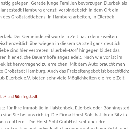
nstig gelegen. Gerade junge Familien bevorzugen Ellerbek als
 Hansestadt Hamburg grenzt, verbindet sich in dem Ort ein
n des Großstadtlebens. In Hamburg arbeiten, in Ellerbek
erbek. Der Gemeindeteil wurde in Zeit nach dem zweiten
wischenzeitlich überwiegen in diesem Ortsteil ganz deutlich
ebe sind hier vertreten. Ellerbek-Dorf hingegen bildet das
ren hier etliche Bauernhöfe angesiedelt. Nach wie vor ist im
bek ist hervorragend zu erreichen. Mit dem Auto braucht man
te Großstadt Hamburg. Auch das Freizeitangebot ist beachtlich:
b Ellerbek e.V. bieten sehr viele Möglichkeiten die freie Zeit
rbek und Bönningstedt
tz für Ihre Immobilie in Halstenbek, Ellerbek oder Bönningsted
nd Sie bei uns richtig. Die Firma Horst Söhl hat ihren Sitz in
orn entfernt. Die Horst Söhl GmbH ist seit über drei
für kreative und individuelle Lösungsansätze beim Sicht- und