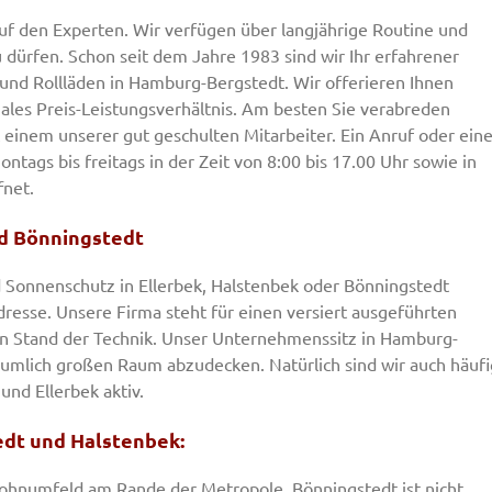
uf den Experten. Wir verfügen über langjährige Routine und
u dürfen. Schon seit dem Jahre 1983 sind wir Ihr erfahrener
und Rollläden in Hamburg-Bergstedt. Wir offerieren Ihnen
ales Preis-Leistungsverhältnis. Am besten Sie verabreden
 einem unserer gut geschulten Mitarbeiter. Ein Anruf oder ein
ags bis freitags in der Zeit von 8:00 bis 17.00 Uhr sowie in
fnet.
nd Bönningstedt
 Sonnenschutz in Ellerbek, Halstenbek oder Bönningstedt
Adresse. Unsere Firma steht für einen versiert ausgeführten
en Stand der Technik. Unser Unternehmenssitz in Hamburg-
räumlich großen Raum abzudecken. Natürlich sind wir auch häufi
und Ellerbek aktiv.
tedt und Halstenbek:
ohnumfeld am Rande der Metropole. Bönningstedt ist nicht