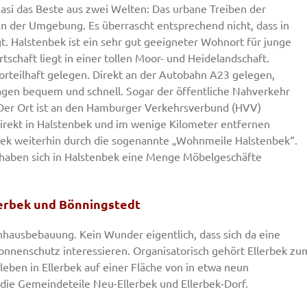
asi das Beste aus zwei Welten: Das urbane Treiben der
n der Umgebung. Es überrascht entsprechend nicht, dass in
. Halstenbek ist ein sehr gut geeigneter Wohnort für junge
tschaft liegt in einer tollen Moor- und Heidelandschaft.
orteilhaft gelegen. Direkt an der Autobahn A23 gelegen,
gen bequem und schnell. Sogar der öffentliche Nahverkehr
 Der Ort ist an den Hamburger Verkehrsverbund (HVV)
irekt in Halstenbek und im wenige Kilometer entfernen
bek weiterhin durch die sogenannte „Wohnmeile Halstenbek“.
haben sich in Halstenbek eine Menge Möbelgeschäfte
lerbek und Bönningstedt
hnhausbebauung. Kein Wunder eigentlich, dass sich da eine
nnenschutz interessieren. Organisatorisch gehört Ellerbek zu
ben in Ellerbek auf einer Fläche von in etwa neun
n die Gemeindeteile Neu-Ellerbek und Ellerbek-Dorf.