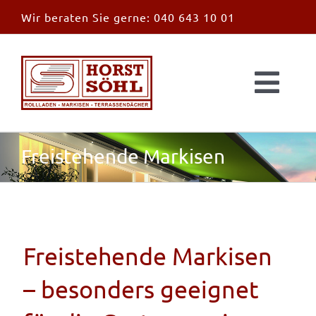
Zum
Wir beraten Sie gerne:
040 643 10 01
Inhalt
springen
Togg
Navi
Start
Freistehende Markisen
News
Markisen
Freistehende Markisen
Überdachungen
– besonders geeignet
Außen & Innen