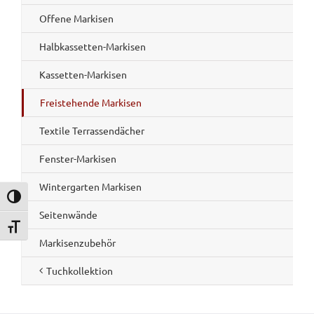
Offene Markisen
Halbkassetten-Markisen
Kassetten-Markisen
Freistehende Markisen
Textile Terrassendächer
Fenster-Markisen
Wintergarten Markisen
Umschalten auf hohe Kontraste
Seitenwände
Schrift vergrößern
Markisenzubehör
Tuchkollektion