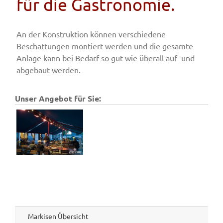
für die Gastronomie.
Fenster & Türen
An der Konstruktion können verschiedene
Beschattungen montiert werden und die gesamte
Anlage kann bei Bedarf so gut wie überall auf- und
Tore
abgebaut werden.
Smart Home
Unser Angebot für Sie:
Team
Jobs
Kontakt
Markisen Übersicht