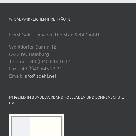
WIR VERWIRKLICHEN IHRE TRÄUME
Horst Söhl – Inhaber Thorsten Söhl GmbH
Wohldorfer Damm 12
D-22395 Hamburg
Telefon: +49 (0)40 643 10 01
Fax: +49 (0)40 645 23 31
Email:
info@soehl.net
MITGLIED IM BUNDESVERBAND ROLLLADEN UND SONNENSCHUTZ
E.V.