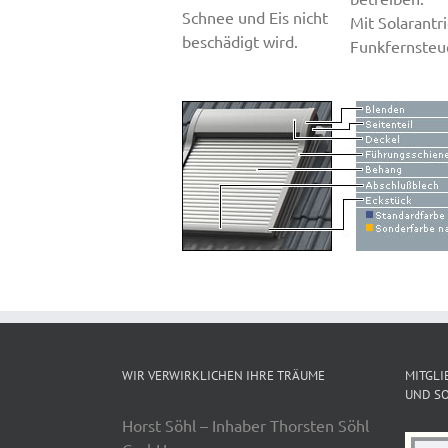
Schnee und Eis nicht
Mit Solarantr
beschädigt wird.
Funkfernsteu
WIR VERWIRKLICHEN IHRE TRÄUME
MITGLI
UND SO
Horst Söhl – Inhaber Thorsten Söhl