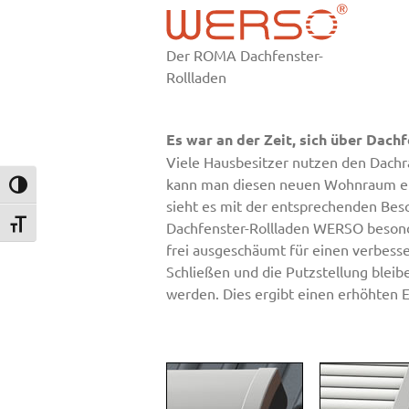
Der ROMA Dachfenster-
Rollladen
Es war an der Zeit, sich über Dac
Viele Hausbesitzer nutzen den Dach
kann man diesen neuen Wohnraum effe
Umschalten auf hohe Kontraste
sieht es mit der entsprechenden Bes
Dachfenster-Rollladen WERSO besonde
Schrift vergrößern
frei ausgeschäumt für einen verbess
Schließen und die Putzstellung blei
werden. Dies ergibt einen erhöhten E