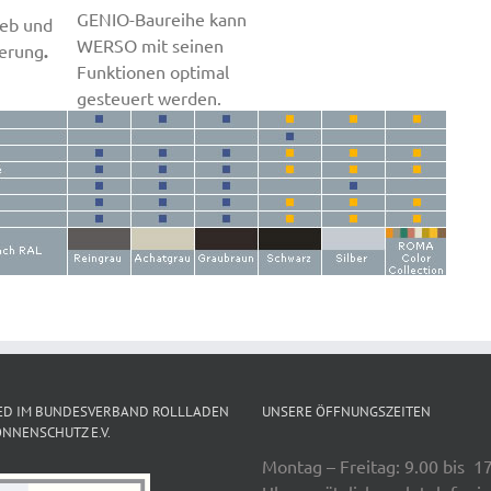
GENIO-Baureihe kann
ieb und
WERSO mit seinen
erung
.
Funktionen optimal
gesteuert werden.
ED IM BUNDESVERBAND ROLLLADEN
UNSERE ÖFFNUNGSZEITEN
NNENSCHUTZ E.V.
Montag – Freitag: 9.00 bis 1