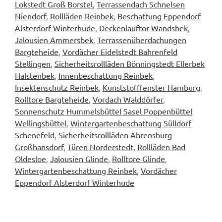
Lokstedt Groß Borstel
,
Terrassendach Schnelsen
Niendorf
,
Rollläden Reinbek
,
Beschattung Eppendorf
Alsterdorf Winterhude
,
Deckenlauftor Wandsbek
,
Jalousien Ammersbek
,
Terrassenüberdachungen
Bargteheide
,
Vordächer Eidelstedt Bahrenfeld
Stellingen
,
Sicherheitsrollläden Bönningstedt Ellerbek
Halstenbek
,
Innenbeschattung Reinbek
,
Insektenschutz Reinbek
,
Kunststofffenster Hamburg
,
Rolltore Bargteheide
,
Vordach Walddörfer
,
Sonnenschutz Hummelsbüttel Sasel Poppenbüttel
Wellingsbüttel
,
Wintergartenbeschattung Sülldorf
Schenefeld
,
Sicherheitsrollläden Ahrensburg
Großhansdorf
,
Türen Norderstedt
,
Rollläden Bad
Oldesloe
,
Jalousien Glinde
,
Rolltore Glinde
,
Wintergartenbeschattung Reinbek
,
Vordächer
Eppendorf Alsterdorf Winterhude