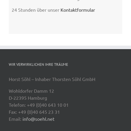
24 Stunden über unser
Kontaktformular
WIR VERWIRKLICHEN IHRE TRÄUME
Horst Söhl – Inhaber Thorsten Söhl GmbH
Wohldorfer Damm 12
D-22395 Hamburg
Telefon: +49 (0)40 643 10 01
Fax: +49 (0)40 645 23 31
Email:
info@soehl.net