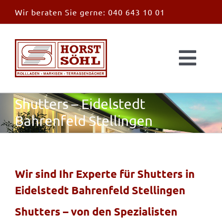
Zum
Wir beraten Sie gerne:
040 643 10 01
Inhalt
springen
Togg
Navi
Start
Shutters – Eidelstedt
Bahrenfeld Stellingen
News
Markisen
Wir sind Ihr Experte für Shutters in
Eidelstedt Bahrenfeld Stellingen
Überdachungen
Shutters – von den Spezialisten
Außen & Innen