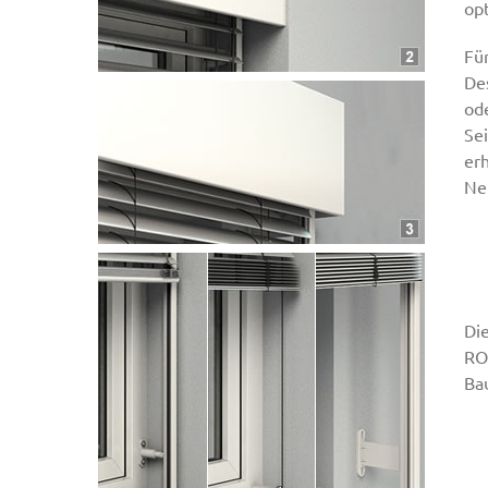
opt
Für
De
od
Sei
er
Ne
Di
RO
Ba