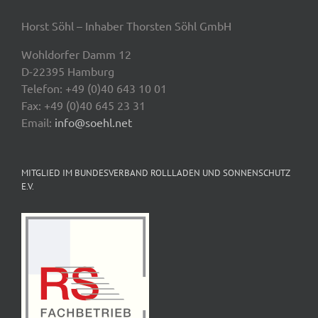
Horst Söhl – Inhaber Thorsten Söhl GmbH
Wohldorfer Damm 12
D-22395 Hamburg
Telefon: +49 (0)40 643 10 01
Fax: +49 (0)40 645 23 31
Email:
info@soehl.net
MITGLIED IM BUNDESVERBAND ROLLLADEN UND SONNENSCHUTZ
E.V.