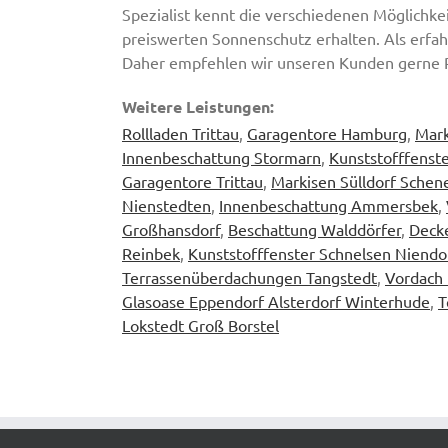
Spezialist kennt die verschiedenen Möglichkei
preiswerten Sonnenschutz erhalten. Als erfah
Daher empfehlen wir unseren Kunden gerne 
Weitere Leistungen:
Rollladen Trittau
,
Garagentore Hamburg
,
Mark
Innenbeschattung Stormarn
,
Kunststofffenst
Garagentore Trittau
,
Markisen Sülldorf Schen
Nienstedten
,
Innenbeschattung Ammersbek
,
Großhansdorf
,
Beschattung Walddörfer
,
Decke
Reinbek
,
Kunststofffenster Schnelsen Niendo
Terrassenüberdachungen Tangstedt
,
Vordach
Glasoase Eppendorf Alsterdorf Winterhude
,
T
Lokstedt Groß Borstel