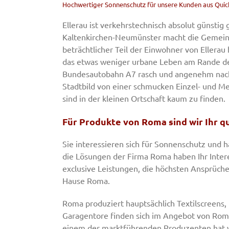
Hochwertiger Sonnenschutz für unsere Kunden aus Quic
Ellerau ist verkehrstechnisch absolut günsti
Kaltenkirchen-Neumünster macht die Gemeind
beträchtlicher Teil der Einwohner von Ellerau
das etwas weniger urbane Leben am Rande de
Bundesautobahn A7 rasch und angenehm nach El
Stadtbild von einer schmucken Einzel- und 
sind in der kleinen Ortschaft kaum zu finden.
Für Produkte von Roma sind wir Ihr qu
Sie interessieren sich für Sonnenschutz und 
die Lösungen der Firma Roma haben Ihr Intere
exclusive Leistungen, die höchsten Ansprüche
Hause Roma.
Roma produziert hauptsächlich Textilscreens
Garagentore finden sich im Angebot von Roma.
einem der marktführenden Produzenten hat w