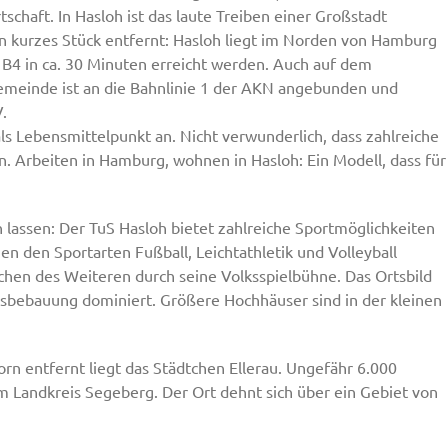
schaft. In Hasloh ist das laute Treiben einer Großstadt
n kurzes Stück entfernt: Hasloh liegt im Norden von Hamburg
 B4 in ca. 30 Minuten erreicht werden. Auch auf dem
meinde ist an die Bahnlinie 1 der AKN angebunden und
.
als Lebensmittelpunkt an. Nicht verwunderlich, dass zahlreiche
. Arbeiten in Hamburg, wohnen in Hasloh: Ein Modell, dass für
n lassen: Der TuS Hasloh bietet zahlreiche Sportmöglichkeiten
n den Sportarten Fußball, Leichtathletik und Volleyball
chen des Weiteren durch seine Volksspielbühne. Das Ortsbild
usbebauung dominiert. Größere Hochhäuser sind in der kleinen
rn entfernt liegt das Städtchen Ellerau. Ungefähr 6.000
m Landkreis Segeberg. Der Ort dehnt sich über ein Gebiet von