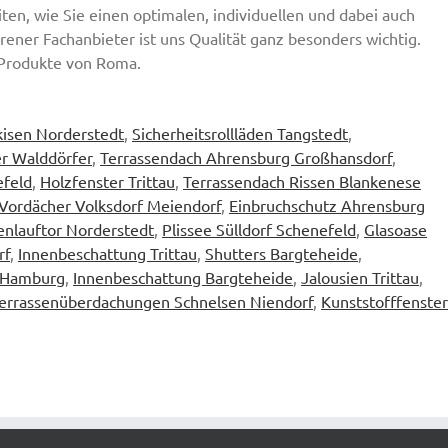
ten, wie Sie einen optimalen, individuellen und dabei auch
rener Fachanbieter ist uns Qualität ganz besonders wichtig.
Produkte von Roma.
isen Norderstedt
,
Sicherheitsrollläden Tangstedt
,
er Walddörfer
,
Terrassendach Ahrensburg Großhansdorf
,
efeld
,
Holzfenster Trittau
,
Terrassendach Rissen Blankenese
Vordächer Volksdorf Meiendorf
,
Einbruchschutz Ahrensburg
nlauftor Norderstedt
,
Plissee Sülldorf Schenefeld
,
Glasoase
rf
,
Innenbeschattung Trittau
,
Shutters Bargteheide
,
 Hamburg
,
Innenbeschattung Bargteheide
,
Jalousien Trittau
,
errassenüberdachungen Schnelsen Niendorf
,
Kunststofffenster