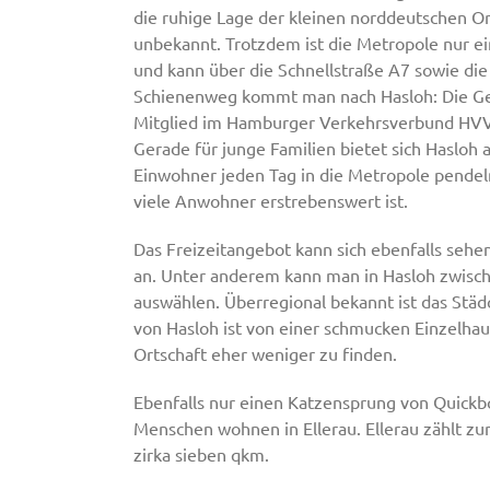
die ruhige Lage der kleinen norddeutschen Ort
unbekannt. Trotzdem ist die Metropole nur ei
und kann über die Schnellstraße A7 sowie die
Schienenweg kommt man nach Hasloh: Die Ge
Mitglied im Hamburger Verkehrsverbund HVV
Gerade für junge Familien bietet sich Hasloh 
Einwohner jeden Tag in die Metropole pendeln
viele Anwohner erstrebenswert ist.
Das Freizeitangebot kann sich ebenfalls sehe
an. Unter anderem kann man in Hasloh zwische
auswählen. Überregional bekannt ist das Städ
von Hasloh ist von einer schmucken Einzelha
Ortschaft eher weniger zu finden.
Ebenfalls nur einen Katzensprung von Quickbo
Menschen wohnen in Ellerau. Ellerau zählt zu
zirka sieben qkm.