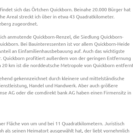
findet sich das Örtchen Quickborn. Beinahe 20.000 Bürger hat
che Areal streckt ich über in etwa 43 Quadratkilometer.
neberg zugeordnet.
ändlich anmutende Quickborn-Renzel, die Siedlung Quickborn-
uickborn. Bei Bauinteressenten ist vor allem Quickborn-Heide
Anteil an Einfamilienhausbebauung auf. Auch das wichtigste
. Quickborn profitiert außerdem von der geringen Entfernung
h 20 km ist die norddeutsche Metropole von Quickborn entfernt
gehend gekennzeichnet durch kleinere und mittelständische
ienstleistung, Handel und Handwerk. Aber auch größere
nse AG oder die comdirekt bank AG haben einen Firmensitz in
er Fläche von um und bei 11 Quadratkilometern. Juristisch
h als seinen Heimatort ausgewählt hat, der liebt vornehmlich