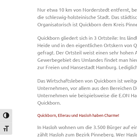
Nur etwa 10 km von Norderstedt entfernt, be
die schleswig-holsteinische Stadt. Das städtis
Organisatorisch ist Quickborn dem Kreis Pin
Quickborn gliedert sich in 3 Ortsteile: Ins l
Heide und in den eigentlichen Ortskern von Q
gefragt. Der Ortsteil weist einen sehr hohen 
Gewerbegebiet des Umlandes findet man hier
zur Freien und Hansestadt Hamburg. Lediglic
Das Wirtschaftsleben von Quickborn ist weit
Unternehmen, vor allem aus den Bereichen D
Unternehmen wie beispielsweise die E.ON Ha
Quickborn.
Quickborn, Ellerau und Hasloh haben Charme!
Umschalten auf hohe Kontraste
In Hasloh wohnen um die 3.500 Bürger auf ein
Schrift vergrößern
zählt Hasloh zum Bezirk Pinneberg. Wer Haslo