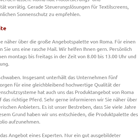
ät vorrätig. Gerade Steuerungslösungen für Textilscreens,
ienlichen Sonnenschutz zu empfehlen.
ite
ie näher über die große Angebotspalette von Roma. Für einen
n Sie uns eine rasche Mail. Wir helfen Ihnen gern. Persönlich
en montags bis freitags in der Zeit von 8.00 bis 13.00 Uhr und
gung.
h-Schwaben. Insgesamt unterhält das Unternehmen fünf
orgen für eine gleichbleibend hochwertige Qualität der
onnenschutzsysteme hat auch uns das Produktangebot von Roma
f das richtige Pferd. Sehr gerne informieren wir Sie näher über
ischen Anbieters. Es ist unser Bestreben, dass Sie viele Jahre
esem Grund haben wir uns entschieden, die Produktpalette des
olio aufzunehmen.
as Angebot eines Experten. Nur ein gut ausgebildeter