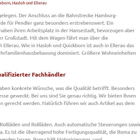
kborn, Hasloh und Ellerau
g gelegen. Der Anschluss an die Bahnstrecke Hamburg-
e für Pendler ganz besonders erstrebenswert. Ein
 haben ihren Arbeitsplatz in der Hansestadt, bevorzugen aber
r Großstadt. Mit dem Wagen fährt man über die
lerau. Wie in Hasloh und Quickborn ist auch in Ellerau das
Mehrfamilienhausbebauung dominiert. Größere Wohneinheiten
alifizierter Fachhändler
haben konkrete Wünsche, was die Qualität betrifft. Besonders
sse geweckt. Bei uns sind Sie genau richtig. Wir bieten Ihnen
n gerecht werden. Natürlich führen wir auch Artikel aus dem
, Rollläden und Rollläden. Auch automatische Steuerungen sowi
 Es ist die überragend hohe Fertigungsqualität, die Roma zu
erden lassen. Roma hält Motorisierungs -und