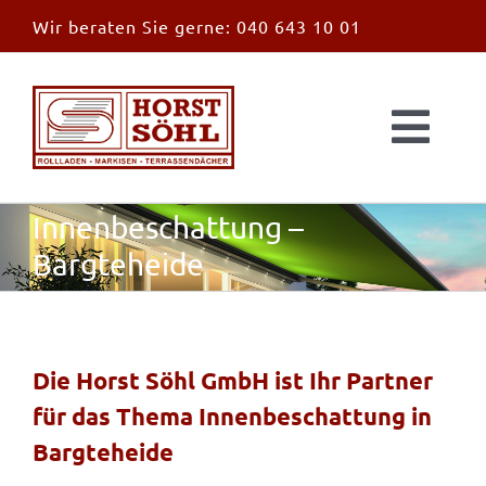
Zum
Wir beraten Sie gerne:
040 643 10 01
Inhalt
springen
Togg
Navi
Start
Innenbeschattung –
Bargteheide
News
Markisen
Die Horst Söhl GmbH ist Ihr Partner
für das Thema Innenbeschattung in
Überdachungen
Bargteheide
Außen & Innen