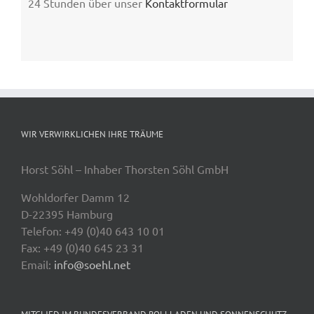
24 Stunden über unser
Kontaktformular
WIR VERWIRKLICHEN IHRE TRÄUME
Horst Söhl – Inhaber Thorsten Söhl GmbH
Wohldorfer Damm 12
D-22395 Hamburg
Telefon: +49 (0)40 643 10 01
Fax: +49 (0)40 645 23 31
Email:
info@soehl.net