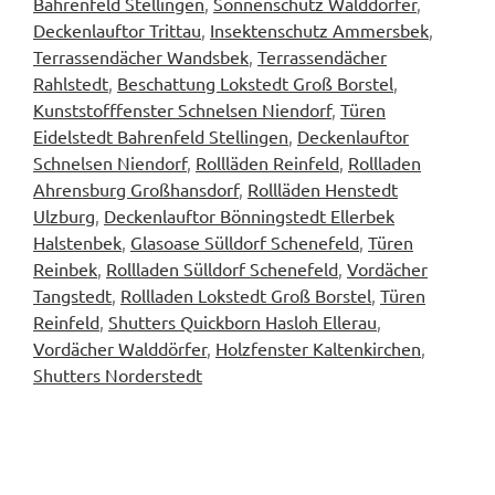
Bahrenfeld Stellingen
,
Sonnenschutz Walddörfer
,
Deckenlauftor Trittau
,
Insektenschutz Ammersbek
,
Terrassendächer Wandsbek
,
Terrassendächer
Rahlstedt
,
Beschattung Lokstedt Groß Borstel
,
Kunststofffenster Schnelsen Niendorf
,
Türen
Eidelstedt Bahrenfeld Stellingen
,
Deckenlauftor
Schnelsen Niendorf
,
Rollläden Reinfeld
,
Rollladen
Ahrensburg Großhansdorf
,
Rollläden Henstedt
Ulzburg
,
Deckenlauftor Bönningstedt Ellerbek
Halstenbek
,
Glasoase Sülldorf Schenefeld
,
Türen
Reinbek
,
Rollladen Sülldorf Schenefeld
,
Vordächer
Tangstedt
,
Rollladen Lokstedt Groß Borstel
,
Türen
Reinfeld
,
Shutters Quickborn Hasloh Ellerau
,
Vordächer Walddörfer
,
Holzfenster Kaltenkirchen
,
Shutters Norderstedt