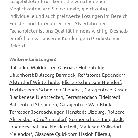
ausgebildeter Profi kennt die verschiedenen
Möglichkeiten, wie Sie optimale, gleichzeitig
individuelle und auch preiswerte Lösungen im Bereich
Fenster und Türen erreichen. Als erfahrener
Fachanbieter ist uns Qualität immens wichtig. Deshalb
empfehlen wir unseren Kunden gern Produkte von
Rekord.
Weitere Leistungen:
Rollläden Walddörfer
,
Glasoase Hohenfelde
Uhlenhorst Dulsberg Barmbek
,
Raffstores Eppendorf
Alsterdorf Winterhude
,
Plissee Schnelsen Niendorf
,
Textilscreens Schnelsen Niendorf
,
Garagentore Rissen
Blankenese Nienstedten
,
Terrassendach Eidelstedt
Bahrenfeld Stellingen
,
Garagentore Wandsbek
,
Terrassenüberdachungen Henstedt Ulzburg
,
Rolltore
Ahrensburg Großhansdorf
,
Sonnenschutz Tangstedt
,
Innenbeschattung Norderstedt
,
Markisen Volksdorf
Meiendorf
,
Glasoase Quickborn Hasloh Ellerau
,