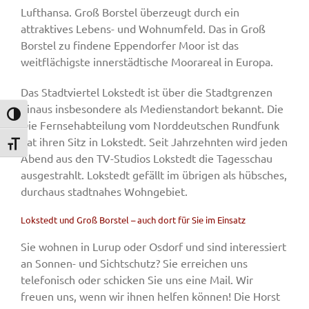
Lufthansa. Groß Borstel überzeugt durch ein
attraktives Lebens- und Wohnumfeld. Das in Groß
Borstel zu findene Eppendorfer Moor ist das
weitflächigste innerstädtische Moorareal in Europa.
Das Stadtviertel Lokstedt ist über die Stadtgrenzen
hinaus insbesondere als Medienstandort bekannt. Die
Umschalten auf hohe Kontraste
Die Fernsehabteilung vom Norddeutschen Rundfunk
hat ihren Sitz in Lokstedt. Seit Jahrzehnten wird jeden
Schrift vergrößern
Abend aus den TV-Studios Lokstedt die Tagesschau
ausgestrahlt. Lokstedt gefällt im übrigen als hübsches,
durchaus stadtnahes Wohngebiet.
Lokstedt und Groß Borstel – auch dort für Sie im Einsatz
Sie wohnen in Lurup oder Osdorf und sind interessiert
an Sonnen- und Sichtschutz? Sie erreichen uns
telefonisch oder schicken Sie uns eine Mail. Wir
freuen uns, wenn wir ihnen helfen können! Die Horst