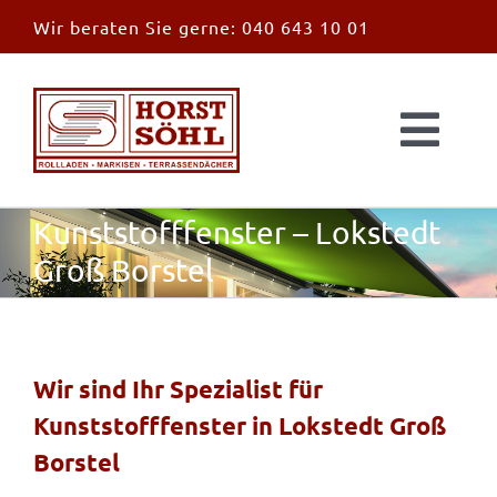
Zum
Wir beraten Sie gerne:
040 643 10 01
Inhalt
springen
Togg
Navi
Start
Kunststofffenster – Lokstedt
Groß Borstel
News
Markisen
Wir sind Ihr Spezialist für
Kunststofffenster in Lokstedt Groß
Überdachungen
Borstel
Außen & Innen