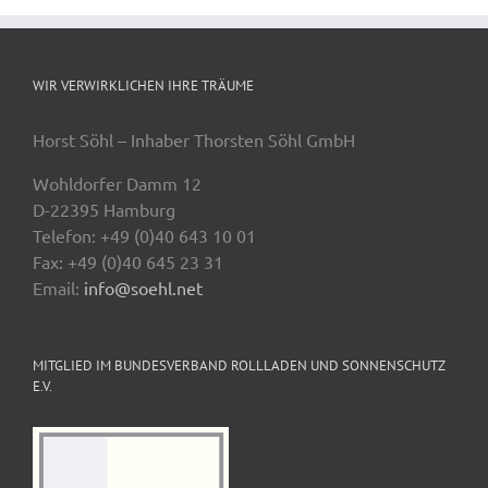
WIR VERWIRKLICHEN IHRE TRÄUME
Horst Söhl – Inhaber Thorsten Söhl GmbH
Wohldorfer Damm 12
D-22395 Hamburg
Telefon: +49 (0)40 643 10 01
Fax: +49 (0)40 645 23 31
Email:
info@soehl.net
MITGLIED IM BUNDESVERBAND ROLLLADEN UND SONNENSCHUTZ
E.V.