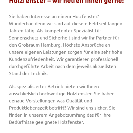
Holzfenster – wir helfen Ihnen gerne!
Sie haben Interesse an einem Holzfenster?
Fenster & Türen
Wunderbar, denn wir sind auf diesem Feld seit langen
Jahren tätig. Als kompetenter Spezialist für
Sonnenschutz und Sicherheit sind wir Ihr Partner für
Tore
den Großraum Hamburg. Höchste Ansprüche an
unsere eigenen Leistungen sorgen für eine sehr hohe
Smart Home
Kundenzufriedenheit. Wir garantieren professionell
durchgeführte Arbeit nach dem jeweils aktuellsten
Stand der Technik.
Team
Als spezialisierter Betrieb bieten wir Ihnen
ausschließlich hochwertige Holzfenster. Sie haben
Jobs
genaue Vorstellungen was Qualität und
Produktlebenszeit betrifft? Wir sind uns sicher, Sie
finden in unserem Angebotsumfang das für Ihre
Kontakt
Bedürfnisse geeignete Holzfenster.