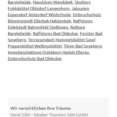
Bargteheide
,
Haustüren Wandsbek
,
Shutters
Fuhlsbüttel Ohlsdorf Langenhorn
,
Jalousien
Eppendorf Alsterdorf Winterhude
,
Einbruchschutz
Bönningstedt Ellerbek Halstenbek
,
Raffstores
Eidelstedt Bahrenfeld Stellingen
,
Rolltore
Bargteheide
,
Raffstores Bad Oldesloe
,
Fenster Bad
Segeberg
,
Terrassendach Hummelsbüttel Sasel
Poppenbüttel Wellingsbüttel
,
Türen Bad Segeberg
,
Innenbeschattung Quickborn Hasloh Ellerau
,
Einbruchschutz Bad Oldesloe
Wir verwirklichen Ihre Träume
Horst Söhl – Inhaber Thorsten Söhl GmbH