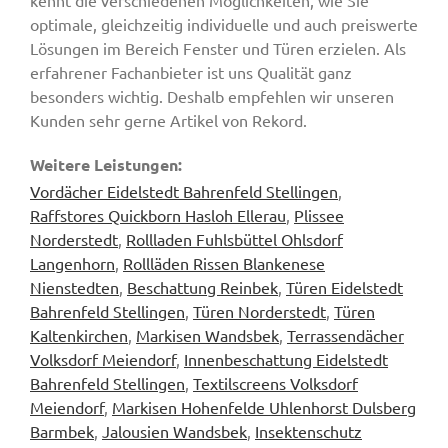
optimale, gleichzeitig individuelle und auch preiswerte
Lösungen im Bereich Fenster und Türen erzielen. Als
erfahrener Fachanbieter ist uns Qualität ganz
besonders wichtig. Deshalb empfehlen wir unseren
Kunden sehr gerne Artikel von Rekord.
Weitere Leistungen:
Vordächer Eidelstedt Bahrenfeld Stellingen
,
Raffstores Quickborn Hasloh Ellerau
,
Plissee
Norderstedt
,
Rollladen Fuhlsbüttel Ohlsdorf
Langenhorn
,
Rollläden Rissen Blankenese
Nienstedten
,
Beschattung Reinbek
,
Türen Eidelstedt
Bahrenfeld Stellingen
,
Türen Norderstedt
,
Türen
Kaltenkirchen
,
Markisen Wandsbek
,
Terrassendächer
Volksdorf Meiendorf
,
Innenbeschattung Eidelstedt
Bahrenfeld Stellingen
,
Textilscreens Volksdorf
Meiendorf
,
Markisen Hohenfelde Uhlenhorst Dulsberg
Barmbek
,
Jalousien Wandsbek
,
Insektenschutz