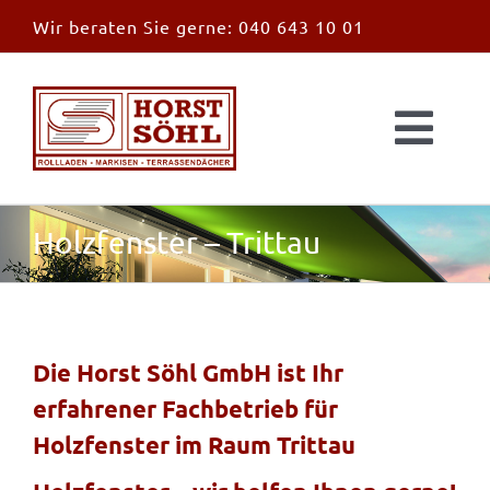
Zum
Wir beraten Sie gerne:
040 643 10 01
Inhalt
springen
Togg
Navi
Start
Holzfenster – Trittau
News
Markisen
Die Horst Söhl GmbH ist Ihr
erfahrener Fachbetrieb für
Überdachungen
Holzfenster im Raum Trittau
Außen & Innen