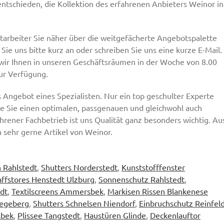
ntschieden, die Kollektion des erfahrenen Anbieters Weinor in
arbeiter Sie näher über die weitgefächerte Angebotspalette
ie uns bitte kurz an oder schreiben Sie uns eine kurze E-Mail.
 wir Ihnen in unseren Geschäftsräumen in der Woche von 8.00
zur Verfügung.
Angebot eines Spezialisten. Nur ein top geschulter Experte
ie Sie einen optimalen, passgenauen und gleichwohl auch
hrener Fachbetrieb ist uns Qualität ganz besonders wichtig. Au
sehr gerne Artikel von Weinor.
n Rahlstedt
,
Shutters Norderstedt
,
Kunststofffenster
affstores Henstedt Ulzburg
,
Sonnenschutz Rahlstedt
,
edt
,
Textilscreens Ammersbek
,
Markisen Rissen Blankenese
Segeberg
,
Shutters Schnelsen Niendorf
,
Einbruchschutz Reinfel
sbek
,
Plissee Tangstedt
,
Haustüren Glinde
,
Deckenlauftor