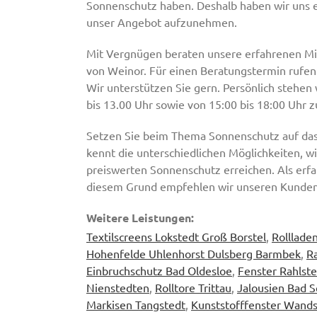
Sonnenschutz haben. Deshalb haben wir uns e
unser Angebot aufzunehmen.
Mit Vergnügen beraten unsere erfahrenen Mit
von Weinor. Für einen Beratungstermin rufen S
Wir unterstützen Sie gern. Persönlich stehen
bis 13.00 Uhr sowie von 15:00 bis 18:00 Uhr 
Setzen Sie beim Thema Sonnenschutz auf das 
kennt die unterschiedlichen Möglichkeiten, w
preiswerten Sonnenschutz erreichen. Als erfa
diesem Grund empfehlen wir unseren Kunden 
Weitere Leistungen:
Textilscreens Lokstedt Groß Borstel
,
Rolllade
Hohenfelde Uhlenhorst Dulsberg Barmbek
,
R
Einbruchschutz Bad Oldesloe
,
Fenster Rahlst
Nienstedten
,
Rolltore Trittau
,
Jalousien Bad 
Markisen Tangstedt
,
Kunststofffenster Wand