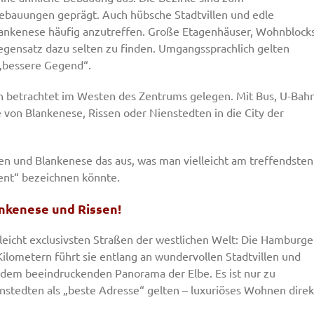
ebauungen geprägt. Auch hübsche Stadtvillen und edle
lankenese häufig anzutreffen. Große Etagenhäuser, Wohnblock
gensatz dazu selten zu finden. Umgangssprachlich gelten
 „bessere Gegend“.
h betrachtet im Westen des Zentrums gelegen. Mit Bus, U-Bah
 von Blankenese, Rissen oder Nienstedten in die City der
sen und Blankenese das aus, was man vielleicht am treffendsten
ent“ bezeichnen könnte.
ankenese und Rissen!
ielleicht exclusivsten Straßen der westlichen Welt: Die Hamburge
Kilometern führt sie entlang an wundervollen Stadtvillen und
dem beeindruckenden Panorama der Elbe. Es ist nur zu
enstedten als „beste Adresse“ gelten – luxuriöses Wohnen direk