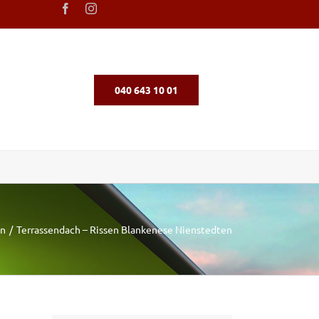
040 643 10 01
en
Terrassendach – Rissen Blankenese Nienstedten