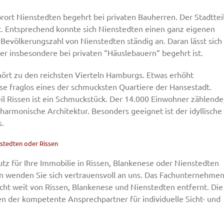
orort Nienstedten begehrt bei privaten Bauherren. Der Stadttei
t. Entsprechend konnte sich Nienstedten einen ganz eigenen
e Bevölkerungszahl von Nienstedten ständig an. Daran lässt sich
er insbesondere bei privaten “Häuslebauern“ begehrt ist.
hört zu den reichsten Vierteln Hamburgs. Etwas erhöht
ese fraglos eines der schmucksten Quartiere der Hansestadt.
 Rissen ist ein Schmuckstück. Der 14.000 Einwohner zählende
harmonische Architektur. Besonders geeignet ist der idyllische
s.
stedten oder Rissen
tz für Ihre Immobilie in Rissen, Blankenese oder Nienstedten
 wenden Sie sich vertrauensvoll an uns. Das Fachunternehme
icht weit von Rissen, Blankenese und Nienstedten entfernt. Die
en der kompetente Ansprechpartner für individuelle Sicht- und