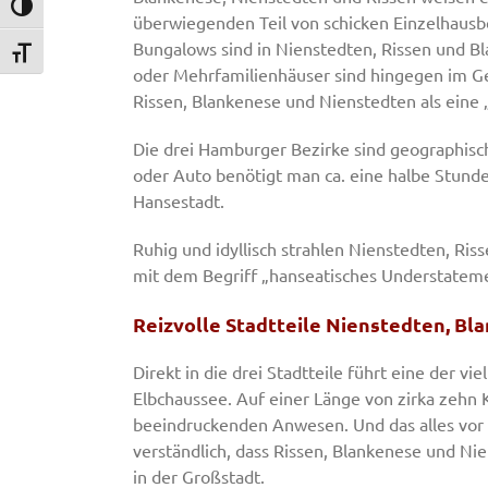
Umschalten auf hohe Kontraste
überwiegenden Teil von schicken Einzelhausb
Bungalows sind in Nienstedten, Rissen und B
Schrift vergrößern
oder Mehrfamilienhäuser sind hingegen im Ge
Rissen, Blankenese und Nienstedten als eine
Die drei Hamburger Bezirke sind geographisc
oder Auto benötigt man ca. eine halbe Stunde
Hansestadt.
Ruhig und idyllisch strahlen Nienstedten, Ris
mit dem Begriff „hanseatisches Understatem
Reizvolle Stadtteile Nienstedten, Bl
Direkt in die drei Stadtteile führt eine der v
Elbchaussee. Auf einer Länge von zirka zehn 
beeindruckenden Anwesen. Und das alles vor 
verständlich, dass Rissen, Blankenese und Ni
in der Großstadt.