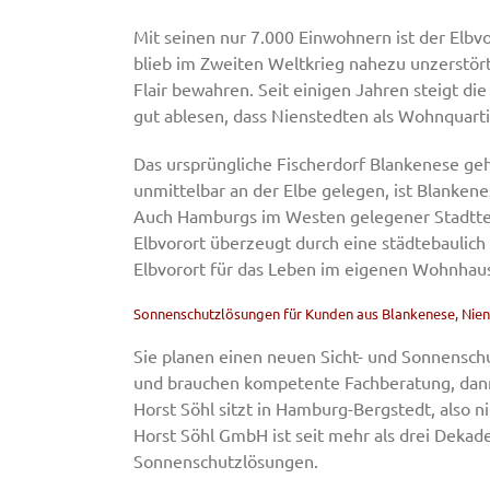
Mit seinen nur 7.000 Einwohnern ist der Elbv
blieb im Zweiten Weltkrieg nahezu unzerstör
Flair bewahren. Seit einigen Jahren steigt di
gut ablesen, dass Nienstedten als Wohnquarti
Das ursprüngliche Fischerdorf Blankenese ge
unmittelbar an der Elbe gelegen, ist Blanken
Auch Hamburgs im Westen gelegener Stadtteil
Elbvorort überzeugt durch eine städtebaulich 
Elbvorort für das Leben im eigenen Wohnhau
Sonnenschutzlösungen für Kunden aus Blankenese, Nien
Sie planen einen neuen Sicht- und Sonnenschu
und brauchen kompetente Fachberatung, dann
Horst Söhl sitzt in Hamburg-Bergstedt, also n
Horst Söhl GmbH ist seit mehr als drei Dekad
Sonnenschutzlösungen.