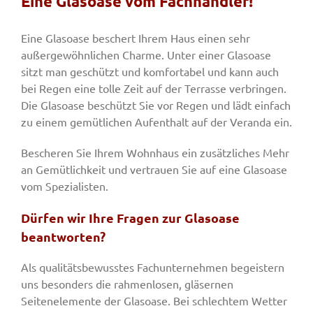
Eine Glasoase vom Fachhändler!
Eine Glasoase beschert Ihrem Haus einen sehr
Fenster & Türen
außergewöhnlichen Charme. Unter einer Glasoase
sitzt man geschützt und komfortabel und kann auch
bei Regen eine tolle Zeit auf der Terrasse verbringen.
Tore
Die Glasoase beschützt Sie vor Regen und lädt einfach
zu einem gemütlichen Aufenthalt auf der Veranda ein.
Smart Home
Bescheren Sie Ihrem Wohnhaus ein zusätzliches Mehr
an Gemütlichkeit und vertrauen Sie auf eine Glasoase
Team
vom Spezialisten.
Dürfen wir Ihre Fragen zur Glasoase
Jobs
beantworten?
Als qualitätsbewusstes Fachunternehmen begeistern
Kontakt
uns besonders die rahmenlosen, gläsernen
Seitenelemente der Glasoase. Bei schlechtem Wetter