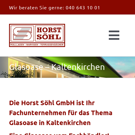
Zum
Wir beraten Sie gerne:
040 643 10 01
Inhalt
springen
Togg
Navi
Start
Glasoase – Kaltenkirchen
News
Markisen
Die Horst Söhl GmbH ist Ihr
Fachunternehmen für das Thema
Überdachungen
Glasoase in Kaltenkirchen
Außen & Innen