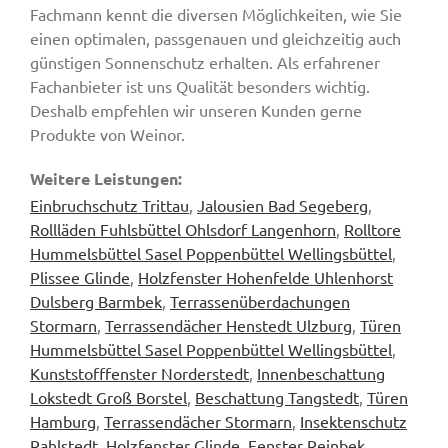
Fachmann kennt die diversen Möglichkeiten, wie Sie
einen optimalen, passgenauen und gleichzeitig auch
günstigen Sonnenschutz erhalten. Als erfahrener
Fachanbieter ist uns Qualität besonders wichtig.
Deshalb empfehlen wir unseren Kunden gerne
Produkte von Weinor.
Weitere Leistungen:
Einbruchschutz Trittau
,
Jalousien Bad Segeberg
,
Rollläden Fuhlsbüttel Ohlsdorf Langenhorn
,
Rolltore
Hummelsbüttel Sasel Poppenbüttel Wellingsbüttel
,
Plissee Glinde
,
Holzfenster Hohenfelde Uhlenhorst
Dulsberg Barmbek
,
Terrassenüberdachungen
Stormarn
,
Terrassendächer Henstedt Ulzburg
,
Türen
Hummelsbüttel Sasel Poppenbüttel Wellingsbüttel
,
Kunststofffenster Norderstedt
,
Innenbeschattung
Lokstedt Groß Borstel
,
Beschattung Tangstedt
,
Türen
Hamburg
,
Terrassendächer Stormarn
,
Insektenschutz
Rahlstedt
,
Holzfenster Glinde
,
Fenster Reinbek
,