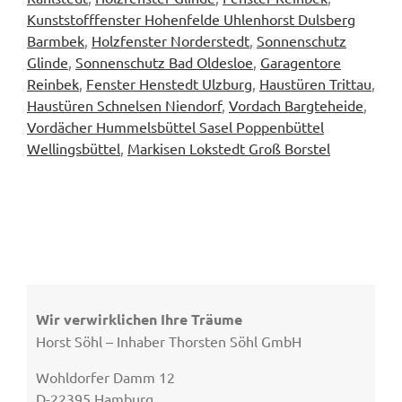
Kunststofffenster Hohenfelde Uhlenhorst Dulsberg
Barmbek
,
Holzfenster Norderstedt
,
Sonnenschutz
Glinde
,
Sonnenschutz Bad Oldesloe
,
Garagentore
Reinbek
,
Fenster Henstedt Ulzburg
,
Haustüren Trittau
,
Haustüren Schnelsen Niendorf
,
Vordach Bargteheide
,
Vordächer Hummelsbüttel Sasel Poppenbüttel
Wellingsbüttel
,
Markisen Lokstedt Groß Borstel
Wir verwirklichen Ihre Träume
Horst Söhl – Inhaber Thorsten Söhl GmbH
Wohldorfer Damm 12
D-22395 Hamburg