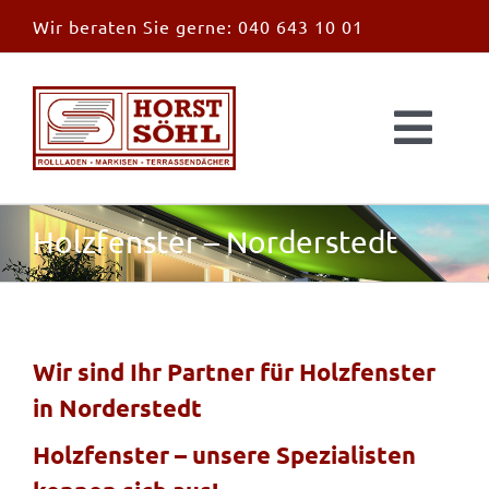
Zum
Wir beraten Sie gerne:
040 643 10 01
Inhalt
springen
Togg
Navi
Start
Holzfenster – Norderstedt
News
Markisen
Wir sind Ihr Partner für Holzfenster
in Norderstedt
Überdachungen
Holzfenster – unsere Spezialisten
Außen & Innen