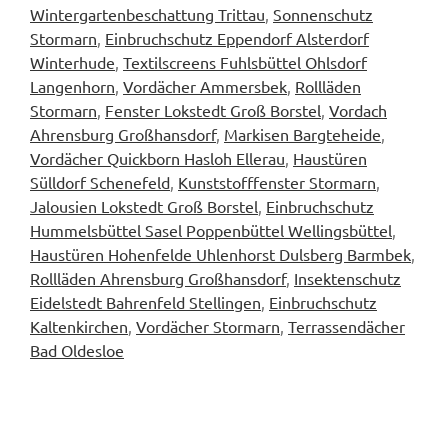
Wintergartenbeschattung Trittau
,
Sonnenschutz
Stormarn
,
Einbruchschutz Eppendorf Alsterdorf
Winterhude
,
Textilscreens Fuhlsbüttel Ohlsdorf
Langenhorn
,
Vordächer Ammersbek
,
Rollläden
Stormarn
,
Fenster Lokstedt Groß Borstel
,
Vordach
Ahrensburg Großhansdorf
,
Markisen Bargteheide
,
Vordächer Quickborn Hasloh Ellerau
,
Haustüren
Sülldorf Schenefeld
,
Kunststofffenster Stormarn
,
Jalousien Lokstedt Groß Borstel
,
Einbruchschutz
Hummelsbüttel Sasel Poppenbüttel Wellingsbüttel
,
Haustüren Hohenfelde Uhlenhorst Dulsberg Barmbek
,
Rollläden Ahrensburg Großhansdorf
,
Insektenschutz
Eidelstedt Bahrenfeld Stellingen
,
Einbruchschutz
Kaltenkirchen
,
Vordächer Stormarn
,
Terrassendächer
Bad Oldesloe