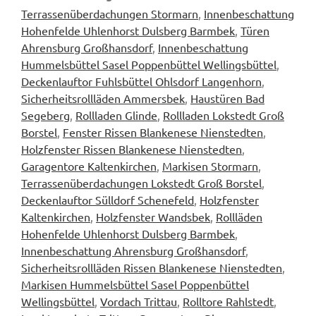
Terrassenüberdachungen Stormarn
,
Innenbeschattung
Hohenfelde Uhlenhorst Dulsberg Barmbek
,
Türen
Ahrensburg Großhansdorf
,
Innenbeschattung
Hummelsbüttel Sasel Poppenbüttel Wellingsbüttel
,
Deckenlauftor Fuhlsbüttel Ohlsdorf Langenhorn
,
Sicherheitsrollläden Ammersbek
,
Haustüren Bad
Segeberg
,
Rollladen Glinde
,
Rollladen Lokstedt Groß
Borstel
,
Fenster Rissen Blankenese Nienstedten
,
Holzfenster Rissen Blankenese Nienstedten
,
Garagentore Kaltenkirchen
,
Markisen Stormarn
,
Terrassenüberdachungen Lokstedt Groß Borstel
,
Deckenlauftor Sülldorf Schenefeld
,
Holzfenster
Kaltenkirchen
,
Holzfenster Wandsbek
,
Rollläden
Hohenfelde Uhlenhorst Dulsberg Barmbek
,
Innenbeschattung Ahrensburg Großhansdorf
,
Sicherheitsrollläden Rissen Blankenese Nienstedten
,
Markisen Hummelsbüttel Sasel Poppenbüttel
Wellingsbüttel
,
Vordach Trittau
,
Rolltore Rahlstedt
,