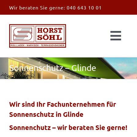
Zum
Wir beraten Sie gerne:
040 643 10 01
Inhalt
springen
Togg
Navi
Start
Sonnenschutz – Glinde
News
Markisen
Wir sind Ihr Fachunternehmen für
Sonnenschutz in Glinde
Überdachungen
Sonnenchutz – wir beraten Sie gerne!
Außen & Innen