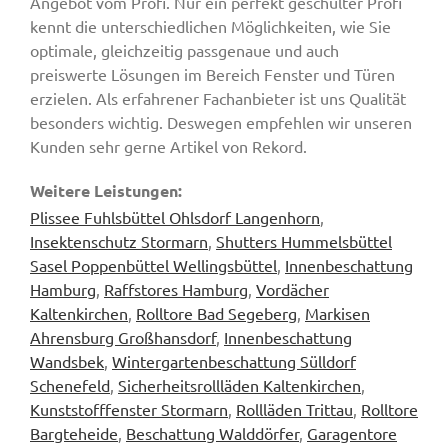
Angebot vom Profi. Nur ein perfekt geschulter Profi
kennt die unterschiedlichen Möglichkeiten, wie Sie
optimale, gleichzeitig passgenaue und auch
preiswerte Lösungen im Bereich Fenster und Türen
erzielen. Als erfahrener Fachanbieter ist uns Qualität
besonders wichtig. Deswegen empfehlen wir unseren
Kunden sehr gerne Artikel von Rekord.
Weitere Leistungen:
Plissee Fuhlsbüttel Ohlsdorf Langenhorn
,
Insektenschutz Stormarn
,
Shutters Hummelsbüttel
Sasel Poppenbüttel Wellingsbüttel
,
Innenbeschattung
Hamburg
,
Raffstores Hamburg
,
Vordächer
Kaltenkirchen
,
Rolltore Bad Segeberg
,
Markisen
Ahrensburg Großhansdorf
,
Innenbeschattung
Wandsbek
,
Wintergartenbeschattung Sülldorf
Schenefeld
,
Sicherheitsrollläden Kaltenkirchen
,
Kunststofffenster Stormarn
,
Rollläden Trittau
,
Rolltore
Bargteheide
,
Beschattung Walddörfer
,
Garagentore