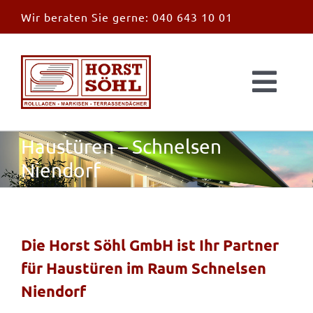
Zum
Wir beraten Sie gerne:
040 643 10 01
Inhalt
springen
Togg
Navi
Start
Haustüren – Schnelsen
Niendorf
News
Markisen
Die Horst Söhl GmbH ist Ihr Partner
für Haustüren im Raum Schnelsen
Überdachungen
Niendorf
Außen & Innen