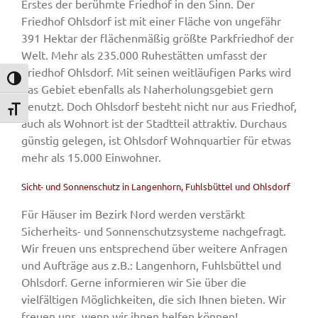
Erstes der berühmte Friedhof in den Sinn. Der
Friedhof Ohlsdorf ist mit einer Fläche von ungefähr
391 Hektar der flächenmäßig größte Parkfriedhof der
Welt. Mehr als 235.000 Ruhestätten umfasst der
Friedhof Ohlsdorf. Mit seinen weitläufigen Parks wird
Umschalten auf hohe Kontraste
das Gebiet ebenfalls als Naherholungsgebiet gern
genutzt. Doch Ohlsdorf besteht nicht nur aus Friedhof,
Schrift vergrößern
auch als Wohnort ist der Stadtteil attraktiv. Durchaus
günstig gelegen, ist Ohlsdorf Wohnquartier für etwas
mehr als 15.000 Einwohner.
Sicht- und Sonnenschutz in Langenhorn, Fuhlsbüttel und Ohlsdorf
Für Häuser im Bezirk Nord werden verstärkt
Sicherheits- und Sonnenschutzsysteme nachgefragt.
Wir freuen uns entsprechend über weitere Anfragen
und Aufträge aus z.B.: Langenhorn, Fuhlsbüttel und
Ohlsdorf. Gerne informieren wir Sie über die
vielfältigen Möglichkeiten, die sich Ihnen bieten. Wir
freuen uns, wenn wir ihnen helfen können!