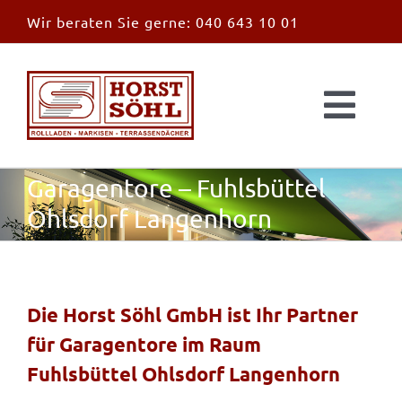
Zum
Wir beraten Sie gerne:
040 643 10 01
Inhalt
springen
Togg
Navi
Start
Garagentore – Fuhlsbüttel
Ohlsdorf Langenhorn
News
Markisen
Die Horst Söhl GmbH ist Ihr Partner
für Garagentore im Raum
Überdachungen
Fuhlsbüttel Ohlsdorf Langenhorn
Außen & Innen