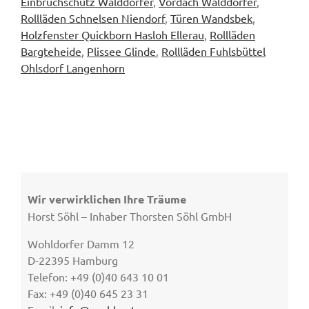
Einbruchschutz Walddörfer
,
Vordach Walddörfer
,
Rollläden Schnelsen Niendorf
,
Türen Wandsbek
,
Holzfenster Quickborn Hasloh Ellerau
,
Rollläden
Bargteheide
,
Plissee Glinde
,
Rollläden Fuhlsbüttel
Ohlsdorf Langenhorn
Wir verwirklichen Ihre Träume
Horst Söhl – Inhaber Thorsten Söhl GmbH
Wohldorfer Damm 12
D-22395 Hamburg
Telefon: +49 (0)40 643 10 01
Fax: +49 (0)40 645 23 31