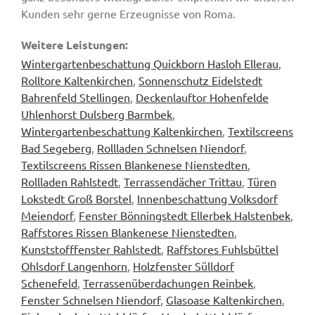
Kunden sehr gerne Erzeugnisse von Roma.
Weitere Leistungen:
Wintergartenbeschattung Quickborn Hasloh Ellerau
,
Rolltore Kaltenkirchen
,
Sonnenschutz Eidelstedt
Bahrenfeld Stellingen
,
Deckenlauftor Hohenfelde
Uhlenhorst Dulsberg Barmbek
,
Wintergartenbeschattung Kaltenkirchen
,
Textilscreens
Bad Segeberg
,
Rollladen Schnelsen Niendorf
,
Textilscreens Rissen Blankenese Nienstedten
,
Rollladen Rahlstedt
,
Terrassendächer Trittau
,
Türen
Lokstedt Groß Borstel
,
Innenbeschattung Volksdorf
Meiendorf
,
Fenster Bönningstedt Ellerbek Halstenbek
,
Raffstores Rissen Blankenese Nienstedten
,
Kunststofffenster Rahlstedt
,
Raffstores Fuhlsbüttel
Ohlsdorf Langenhorn
,
Holzfenster Sülldorf
Schenefeld
,
Terrassenüberdachungen Reinbek
,
Fenster Schnelsen Niendorf
,
Glasoase Kaltenkirchen
,