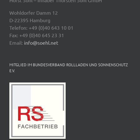
Horst Söhl – Inhaber Thorsten Söhl GmbH
Wohldorfer Damm 12
D-22395 Hamburg
Telefon: +49 (0)40 643 10 01
Fax: +49 (0)40 645 23 31
Email:
info@soehl.net
MITGLIED IM BUNDESVERBAND ROLLLADEN UND SONNENSCHUTZ
E.V.