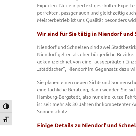
Experten. Nur ein perfekt geschulter Experte 
perfekten, passgenauen und gleichzeitig auch
Meisterbetrieb ist uns Qualität besonders wic
Wir sind für Sie tätig in Niendorf und
Niendorf und Schnelsen sind zwei Stadtbezi
Niendorf gelten als eher bürgerliche Bezirke.
gekennzeichnet von einer ausgeprägten Einz
„städtischer“, Niendorf im Gegensatz dazu w
Sie planen einen neuen Sicht- und Sonnenschu
eine fachliche Beratung, dann wenden Sie sich 
Hamburg-Bergstedt, also nur eine kurze Fahr
ist seit mehr als 30 Jahren Ihr kompetenter 
Umschalten auf hohe Kontraste
Sonnenschutz.
Schrift vergrößern
Einige Details zu Niendorf und Schnel