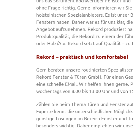
uns das Sortiment hochwertiger Fenster und 
ohne Frage richtig. Gerne informieren wir Si
holsteinischen Spezialanbieters. Es ist unser
Fenstern haben. Daher war es für uns klar, d
Angebot aufzunehmen. Rekord produziert haup
Produktqualität, die Rekord zu einem der füh
oder Holz/Alu: Rekord setzt auf Qualität – zu 
Rekord – praktisch und komfortabel
Gern beraten unsere routinierten Spezialiste
Rekord Fenster & Türen GmbH. Für einen Gespr
eine schnelle EMail. Wir helfen Ihnen gerne.
wochentags von 8.00 bis 13.00 Uhr und von 15
Zählen Sie beim Thema Türen und Fenster auf
Experte kennt die unterschiedlichen Möglichk
günstige Lösungen im Bereich Fenster und Tür
besonders wichtig. Daher empfehlen wir uns