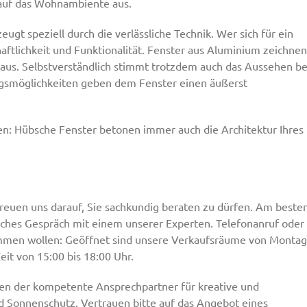
v auf das Wohnambiente aus.
ugt speziell durch die verlässliche Technik. Wer sich für ein
haftlichkeit und Funktionalität. Fenster aus Aluminium zeichnen
us. Selbstverständlich stimmt trotzdem auch das Aussehen be
gsmöglichkeiten geben dem Fenster einen äußerst
iden: Hübsche Fenster betonen immer auch die Architektur Ihres
freuen uns darauf, Sie sachkundig beraten zu dürfen. Am beste
iches Gespräch mit einem unserer Experten. Telefonanruf oder
kommen wollen: Geöffnet sind unsere Verkaufsräume von Montag
Zeit von 15:00 bis 18:00 Uhr.
hren der kompetente Ansprechpartner für kreative und
nd Sonnenschutz. Vertrauen bitte auf das Angebot eines