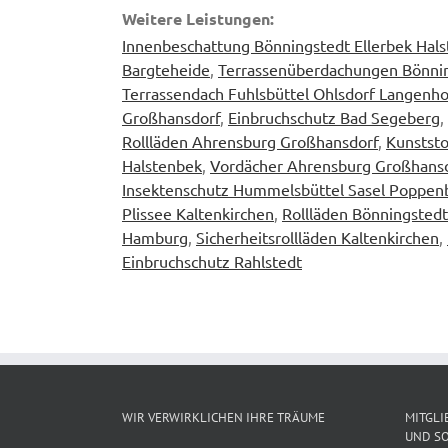
Weitere Leistungen:
Innenbeschattung Bönningstedt Ellerbek Hal
Bargteheide
,
Terrassenüberdachungen Bönnin
Terrassendach Fuhlsbüttel Ohlsdorf Langenh
Großhansdorf
,
Einbruchschutz Bad Segeberg
,
Rollläden Ahrensburg Großhansdorf
,
Kunststo
Halstenbek
,
Vordächer Ahrensburg Großhans
Insektenschutz Hummelsbüttel Sasel Poppenb
Plissee Kaltenkirchen
,
Rollläden Bönningstedt
Hamburg
,
Sicherheitsrollläden Kaltenkirchen
,
Einbruchschutz Rahlstedt
WIR VERWIRKLICHEN IHRE TRÄUME
MITGLI
UND SO