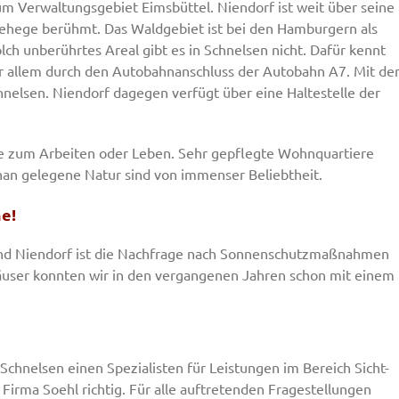
m Verwaltungsgebiet Eimsbüttel. Niendorf ist weit über seine
ehege berühmt. Das Waldgebiet ist bei den Hamburgern als
ch unberührtes Areal gibt es in Schnelsen nicht. Dafür kennt
r allem durch den Autobahnanschluss der Autobahn A7. Mit de
nelsen. Niendorf dagegen verfügt über eine Haltestelle der
e zum Arbeiten oder Leben. Sehr gepflegte Wohnquartiere
nan gelegene Natur sind von immenser Beliebtheit.
e!
und Niendorf ist die Nachfrage nach Sonnenschutzmaßnahmen
äuser konnten wir in den vergangenen Jahren schon mit einem
Schnelsen einen Spezialisten für Leistungen im Bereich Sicht-
Firma Soehl richtig. Für alle auftretenden Fragestellungen