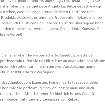
Türen von Rekord mehr als überzeugt. Mit Rekord liegen Sie
e näher über die weitgefasste Angebotspalette des schleswig-
 Bestreben, dass Sie lange Freude an Ihren Haustüren und
ie Produktpalette des erfahrenen Produzenten Rekord in unser
tsächlich Haustüren und Fenster. Es ist die überragend hohe
renden Anbieter hat werden lassen. Ob aus Holz, Kunststoff
Ihrem Vorteil!
n Sie näher über die weitgefächerte Angebotspalette der
ächstermin rufen Sie uns bitte kurz an oder schreiben Sie un
 Persönlich stehen wir Ihnen in unseren Ausstellungsräumen
:00 bis 18:00 Uhr zur Verfügung.
 das Angebot vom Experten. Nur ein perfekt ausgebildeter
eiten, wie Sie perfekte, gleichwohl passgenaue und auch
en erreichen. Als erfahrener Fachbetrieb ist uns Qualität
eren Kunden sehr gerne Erzeugnisse von Rekord.