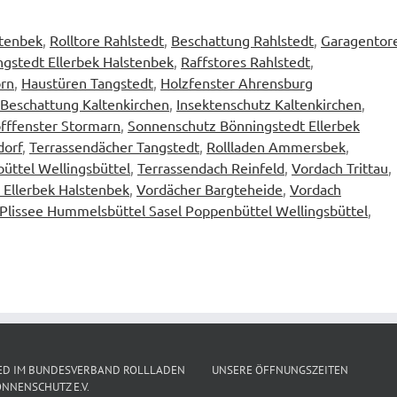
stenbek
,
Rolltore Rahlstedt
,
Beschattung Rahlstedt
,
Garagentor
gstedt Ellerbek Halstenbek
,
Raffstores Rahlstedt
,
orn
,
Haustüren Tangstedt
,
Holzfenster Ahrensburg
Beschattung Kaltenkirchen
,
Insektenschutz Kaltenkirchen
,
fffenster Stormarn
,
Sonnenschutz Bönningstedt Ellerbek
dorf
,
Terrassendächer Tangstedt
,
Rollladen Ammersbek
,
üttel Wellingsbüttel
,
Terrassendach Reinfeld
,
Vordach Trittau
,
 Ellerbek Halstenbek
,
Vordächer Bargteheide
,
Vordach
Plissee Hummelsbüttel Sasel Poppenbüttel Wellingsbüttel
,
ED IM BUNDESVERBAND ROLLLADEN
UNSERE ÖFFNUNGSZEITEN
NNENSCHUTZ E.V.