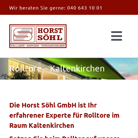
Zum
Wir beraten Sie gerne:
040 643 10 01
Inhalt
springen
Togg
Navi
Start
Rolltore – Kaltenkirchen
News
Markisen
Die Horst Söhl GmbH ist Ihr
erfahrener Experte für Rolltore im
Überdachungen
Raum Kaltenkirchen
Außen & Innen