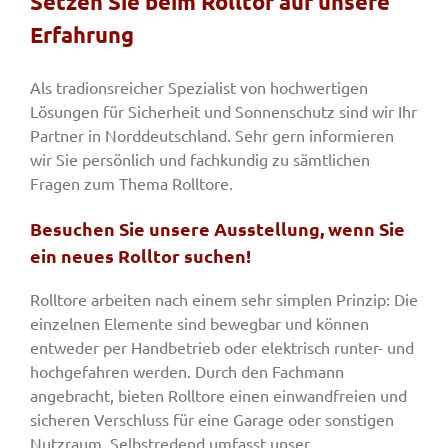
Setzen Sie beim Rolltor auf unsere
Erfahrung
Fenster & Türen
Als tradionsreicher Spezialist von hochwertigen
Lösungen für Sicherheit und Sonnenschutz sind wir Ihr
Tore
Partner in Norddeutschland. Sehr gern informieren
wir Sie persönlich und fachkundig zu sämtlichen
Fragen zum Thema Rolltore.
Smart Home
Besuchen Sie unsere Ausstellung, wenn Sie
ein neues Rolltor suchen!
Team
Rolltore arbeiten nach einem sehr simplen Prinzip: Die
einzelnen Elemente sind bewegbar und können
Jobs
entweder per Handbetrieb oder elektrisch runter- und
hochgefahren werden. Durch den Fachmann
Kontakt
angebracht, bieten Rolltore einen einwandfreien und
sicheren Verschluss für eine Garage oder sonstigen
Nutzraum. Selbstredend umfasst unser