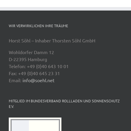
WIR VERWIRKLICHEN IHRE TRÄUME
Horst Söhl – Inhaber Thorsten Söhl GmbH
Wohldorfer Damm 12
D-22395 Hamburg
Telefon: +49 (0)40 643 10 01
Fax: +49 (0)40 645 23 31
Email:
info@soehl.net
MITGLIED IM BUNDESVERBAND ROLLLADEN UND SONNENSCHUTZ
E.V.