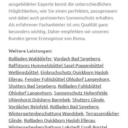
ausgebildeter Experte kennt die unterschiedlichen
Möglichkeiten, wie Sie einen perfekten, passgenauen
und dabei auch preiswerten Sonnenschutz erhalten.
Als erfahrener Fachanbieter ist uns Qualität ganz
besonders wichtig. Daher empfehlen wir unseren
Kunden gerne Erzeugnisse von Roma.
Weitere Leistungen:
Rollladen Walddörfer
,
Vordach Bad Segeberg
,
Raffstores Hummelsbüttel Sasel Poppenbüttel
Wellingsbüttel
,
Einbruchschutz Quickborn Hasloh
Ellerau
,
Fenster Fuhlsbüttel Ohlsdorf Langenhorn
,
Shutters Bad Segeberg
,
Rollladen Fuhlsbüttel
Ohlsdorf Langenhorn
,
Sonnenschutz Hohenfelde
Uhlenhorst Dulsberg Barmbek
,
Shutters Glinde
,
Vordächer Reinfeld
,
Rollladen Bad Segeberg
,
Wintergartenbeschattung Wandsbek
,
Terrassendächer
Glinde
,
Rollladen Quickborn Hasloh Ellerau
,
Wintergartenbeschattung Lokstedt Groß Borstel
,