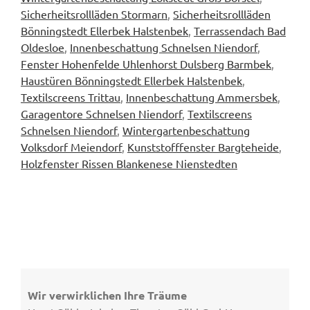
Sicherheitsrollläden Stormarn
,
Sicherheitsrollläden
Bönningstedt Ellerbek Halstenbek
,
Terrassendach Bad
Oldesloe
,
Innenbeschattung Schnelsen Niendorf
,
Fenster Hohenfelde Uhlenhorst Dulsberg Barmbek
,
Haustüren Bönningstedt Ellerbek Halstenbek
,
Textilscreens Trittau
,
Innenbeschattung Ammersbek
,
Garagentore Schnelsen Niendorf
,
Textilscreens
Schnelsen Niendorf
,
Wintergartenbeschattung
Volksdorf Meiendorf
,
Kunststofffenster Bargteheide
,
Holzfenster Rissen Blankenese Nienstedten
Wir verwirklichen Ihre Träume