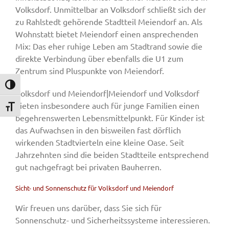
Volksdorf. Unmittelbar an Volksdorf schließt sich der
zu Rahlstedt gehörende Stadtteil Meiendorf an. Als
Wohnstatt bietet Meiendorf einen ansprechenden
Mix: Das eher ruhige Leben am Stadtrand sowie die
direkte Verbindung über ebenfalls die U1 zum
Zentrum sind Pluspunkte von Meiendorf.
Umschalten auf hohe Kontraste
Volksdorf und Meiendorf|Meiendorf und Volksdorf
bieten insbesondere auch für junge Familien einen
Schrift vergrößern
begehrenswerten Lebensmittelpunkt. Für Kinder ist
das Aufwachsen in den bisweilen fast dörflich
wirkenden Stadtvierteln eine kleine Oase. Seit
Jahrzehnten sind die beiden Stadtteile entsprechend
gut nachgefragt bei privaten Bauherren.
Sicht- und Sonnenschutz für Volksdorf und Meiendorf
Wir freuen uns darüber, dass Sie sich für
Sonnenschutz- und Sicherheitssysteme interessieren.