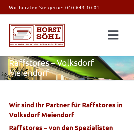
Zum
Wir beraten Sie gerne:
040 643 10 01
Inhalt
springen
Togg
Navi
Start
Raffstores – Volksdorf
Meiendorf
News
Markisen
Wir sind Ihr Partner für Raffstores in
Volksdorf Meiendorf
Überdachungen
Raffstores – von den Spezialisten
Außen & Innen