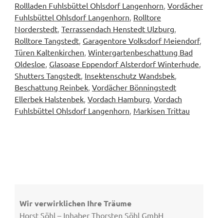
Rollladen Fuhlsbüttel Ohlsdorf Langenhorn
,
Vordächer
Fuhlsbüttel Ohlsdorf Langenhorn
,
Rolltore
Norderstedt
,
Terrassendach Henstedt Ulzburg
,
Rolltore Tangstedt
,
Garagentore Volksdorf Meiendorf
,
Türen Kaltenkirchen
,
Wintergartenbeschattung Bad
Oldesloe
,
Glasoase Eppendorf Alsterdorf Winterhude
,
Shutters Tangstedt
,
Insektenschutz Wandsbek
,
Beschattung Reinbek
,
Vordächer Bönningstedt
Ellerbek Halstenbek
,
Vordach Hamburg
,
Vordach
Fuhlsbüttel Ohlsdorf Langenhorn
,
Markisen Trittau
Wir verwirklichen Ihre Träume
Horst Söhl – Inhaber Thorsten Söhl GmbH