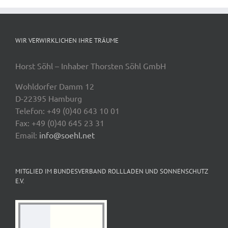
WIR VERWIRKLICHEN IHRE TRÄUME
Horst Söhl – Inhaber Thorsten Söhl GmbH
Wohldorfer Damm 12
D-22395 Hamburg
Telefon: +49 (0)40 643 10 01
Fax: +49 (0)40 645 23 31
Email:
info@soehl.net
MITGLIED IM BUNDESVERBAND ROLLLADEN UND SONNENSCHUTZ
E.V.