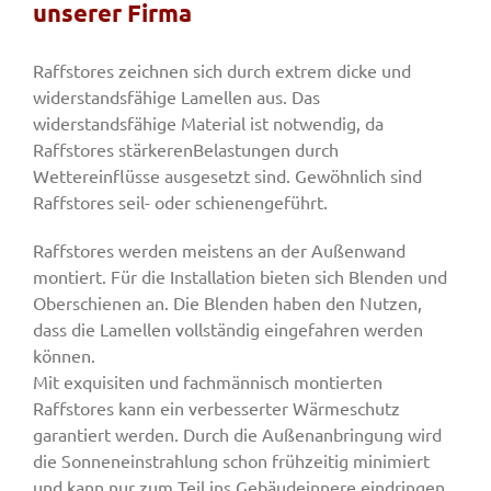
unserer Firma
Fenster & Türen
Raffstores zeichnen sich durch extrem dicke und
widerstandsfähige Lamellen aus. Das
widerstandsfähige Material ist notwendig, da
Tore
Raffstores stärkerenBelastungen durch
Wettereinflüsse ausgesetzt sind. Gewöhnlich sind
Raffstores seil- oder schienengeführt.
Smart Home
Raffstores werden meistens an der Außenwand
montiert. Für die Installation bieten sich Blenden und
Team
Oberschienen an. Die Blenden haben den Nutzen,
dass die Lamellen vollständig eingefahren werden
können.
Jobs
Mit exquisiten und fachmännisch montierten
Raffstores kann ein verbesserter Wärmeschutz
Kontakt
garantiert werden. Durch die Außenanbringung wird
die Sonneneinstrahlung schon frühzeitig minimiert
und kann nur zum Teil ins Gebäudeinnere eindringen.