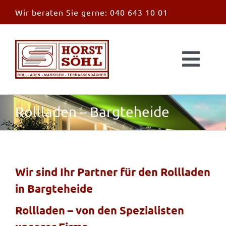
Zum
Wir beraten Sie gerne:
040 643 10 01
Inhalt
springen
Togg
Navi
Start
Rollladen – Bargteheide
News
Markisen
Wir sind Ihr Partner für den Rollladen
in Bargteheide
Überdachungen
Rollladen – von den Spezialisten
Außen & Innen