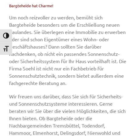
Bargteheide hat Charme!
Um noch reizvoller zu werden, bemüht sich
Bargteheide besonders um die Erschließung neuen
Baulandes. Sie überlegen eine Immobilie zu erwerben
Umschalten auf hohe Kontraste
oder sind schon Eigentümer eines Wohn- oder
Geschäftshauses? Dann sollten Sie darüber
Schrift vergrößern
nachdenken, ob nicht ein passendes Sonnenschutz-
oder Sicherheitssystem für Ihr Haus vorteilhaft ist. Die
Firma Soehl ist nicht nur ein Fachbetrieb für
Sonnenschutztechnik, sondern bietet außerdem eine
fachgerechte Beratung an.
Wir freuen uns darüber, dass Sie sich für Sicherheits-
und Sonnenschutzsysteme interessieren. Gerne
beraten wir Sie über die vielen Möglichkeiten, die sich
Ihnen bieten. Ob Bargteheide oder die
Nachbargemeinden Tremsbüttel, Todendorf,
Hammoor, Elmenhorst, Delingsdorf, Nienwohld und