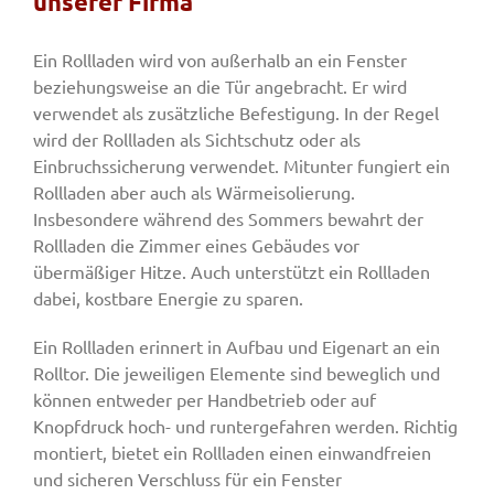
unserer Firma
Ein Rollladen wird von außerhalb an ein Fenster
Fenster & Türen
beziehungsweise an die Tür angebracht. Er wird
verwendet als zusätzliche Befestigung. In der Regel
wird der Rollladen als Sichtschutz oder als
Tore
Einbruchssicherung verwendet. Mitunter fungiert ein
Rollladen aber auch als Wärmeisolierung.
Smart Home
Insbesondere während des Sommers bewahrt der
Rollladen die Zimmer eines Gebäudes vor
übermäßiger Hitze. Auch unterstützt ein Rollladen
Team
dabei, kostbare Energie zu sparen.
Ein Rollladen erinnert in Aufbau und Eigenart an ein
Jobs
Rolltor. Die jeweiligen Elemente sind beweglich und
können entweder per Handbetrieb oder auf
Knopfdruck hoch- und runtergefahren werden. Richtig
Kontakt
montiert, bietet ein Rollladen einen einwandfreien
und sicheren Verschluss für ein Fenster