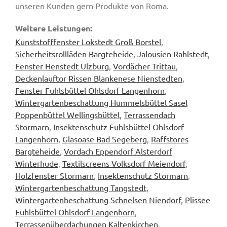
unseren Kunden gern Produkte von Roma.
Weitere Leistungen:
Kunststofffenster Lokstedt Groß Borstel
,
Sicherheitsrollläden Bargteheide
,
Jalousien Rahlstedt
,
Fenster Henstedt Ulzburg
,
Vordächer Trittau
,
Deckenlauftor Rissen Blankenese Nienstedten
,
Fenster Fuhlsbüttel Ohlsdorf Langenhorn
,
Wintergartenbeschattung Hummelsbüttel Sasel
Poppenbüttel Wellingsbüttel
,
Terrassendach
Stormarn
,
Insektenschutz Fuhlsbüttel Ohlsdorf
Langenhorn
,
Glasoase Bad Segeberg
,
Raffstores
Bargteheide
,
Vordach Eppendorf Alsterdorf
Winterhude
,
Textilscreens Volksdorf Meiendorf
,
Holzfenster Stormarn
,
Insektenschutz Stormarn
,
Wintergartenbeschattung Tangstedt
,
Wintergartenbeschattung Schnelsen Niendorf
,
Plissee
Fuhlsbüttel Ohlsdorf Langenhorn
,
Terrassenüberdachungen Kaltenkirchen
,