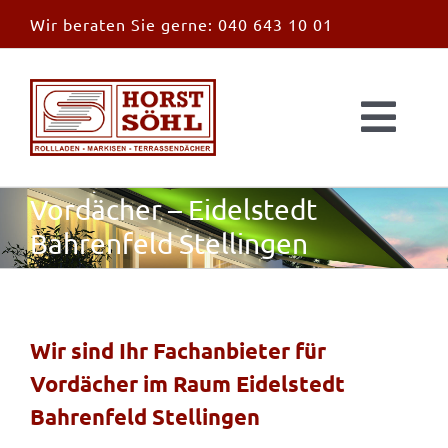
Zum
Wir beraten Sie gerne:
040 643 10 01
Inhalt
springen
Togg
Navi
Start
Vordächer – Eidelstedt
Bahrenfeld Stellingen
News
Markisen
Wir sind Ihr Fachanbieter für
Vordächer im Raum Eidelstedt
Überdachungen
Bahrenfeld Stellingen
Außen & Innen