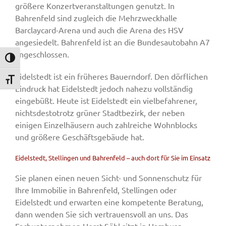
größere Konzertveranstaltungen genutzt. In
Bahrenfeld sind zugleich die Mehrzweckhalle
Barclaycard-Arena und auch die Arena des HSV
angesiedelt. Bahrenfeld ist an die Bundesautobahn A7
angeschlossen.
Umschalten auf hohe Kontraste
Eidelstedt ist ein früheres Bauerndorf. Den dörflichen
Schrift vergrößern
Eindruck hat Eidelstedt jedoch nahezu vollständig
eingebüßt. Heute ist Eidelstedt ein vielbefahrener,
nichtsdestotrotz grüner Stadtbezirk, der neben
einigen Einzelhäusern auch zahlreiche Wohnblocks
und größere Geschäftsgebäude hat.
Eidelstedt, Stellingen und Bahrenfeld – auch dort für Sie im Einsatz
Sie planen einen neuen Sicht- und Sonnenschutz für
Ihre Immobilie in Bahrenfeld, Stellingen oder
Eidelstedt und erwarten eine kompetente Beratung,
dann wenden Sie sich vertrauensvoll an uns. Das
Fachunternehmen Horst Söhl sitzt in Hamburg-