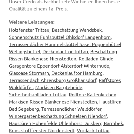
Unser Credo als Fachbetrieb: Wir bieten Ihnen beste
Qualität zu einem 1a- Preis.
Weitere Leistungen:
Holzfenster Trittau
,
Beschattung Wandsbek
,
Sonnenschutz Fuhlsbüttel Ohlsdorf Langenhorn
,
Terrassendächer Hummelsbüttel Sasel Poppenbüttel
Wellingsbüttel
,
Deckenlauftor Trittau
,
Beschattung
Rissen Blankenese Nienstedten
,
Rollladen Glinde
,
Garagentore Eppendorf Alsterdorf Winterhude
,
Glasoase Stormarn
,
Deckenlauftor Hamburg
,
Terrassendach Ahrensburg Großhansdorf
,
Raffstores
Walddörfer
,
Markisen Bargteheide
,
Sicherheitsrollläden Trittau
,
Rolltore Kaltenkirchen
,
Markisen Rissen Blankenese Nienstedten
,
Haustüren
Bad Segeberg
,
Terrassendächer Walddörfer
,
Wintergartenbeschattung Schnelsen Niendorf
,
Haustüren Hohenfelde Uhlenhorst Dulsberg Barmbek
,
Kunststofffenster Norderstedt
,
Vordach Trittau
,