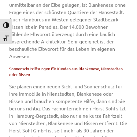
unmittelbar an der Elbe gelegen, ist Blankenese ohne
Frage eines der schönsten Quartiere der Hansestadt.
Auch Hamburgs im Westen gelegener Stadtbezirk
Rissen ist ein Paradies. Der 14.000 Bewohner
Umschalten auf hohe Kontraste
zählende Elbvorort überzeugt durch eine baulich
Schrift vergrößern
ansprechende Architektur. Sehr geeignet ist der
beschauliche Elbvorort für das Leben im eigenen
Anwesen.
Sonnenschutzlösungen für Kunden aus Blankenese, Nienstedten
oder Rissen
Sie planen einen neuen Sicht- und Sonnenschutz für
Ihre Immobilie in Nienstedten, Blankenese oder
Rissen und brauchen kompetente Hilfe, dann sind Sie
bei uns richtig. Das Fachunternehmen Horst Söhl sitzt
in Hamburg-Bergstedt, also nur eine kurze Fahrtzeit
von Nienstedten, Blankenese und Rissen entfernt. Die
Horst Söhl GmbH ist seit mehr als 30 Jahren der