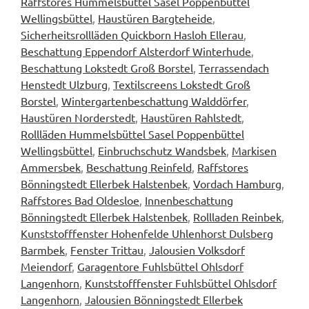
Raffstores Hummelsbüttel Sasel Poppenbüttel
Wellingsbüttel
,
Haustüren Bargteheide
,
Sicherheitsrollläden Quickborn Hasloh Ellerau
,
Beschattung Eppendorf Alsterdorf Winterhude
,
Beschattung Lokstedt Groß Borstel
,
Terrassendach
Henstedt Ulzburg
,
Textilscreens Lokstedt Groß
Borstel
,
Wintergartenbeschattung Walddörfer
,
Haustüren Norderstedt
,
Haustüren Rahlstedt
,
Rollläden Hummelsbüttel Sasel Poppenbüttel
Wellingsbüttel
,
Einbruchschutz Wandsbek
,
Markisen
Ammersbek
,
Beschattung Reinfeld
,
Raffstores
Bönningstedt Ellerbek Halstenbek
,
Vordach Hamburg
,
Raffstores Bad Oldesloe
,
Innenbeschattung
Bönningstedt Ellerbek Halstenbek
,
Rollladen Reinbek
,
Kunststofffenster Hohenfelde Uhlenhorst Dulsberg
Barmbek
,
Fenster Trittau
,
Jalousien Volksdorf
Meiendorf
,
Garagentore Fuhlsbüttel Ohlsdorf
Langenhorn
,
Kunststofffenster Fuhlsbüttel Ohlsdorf
Langenhorn
,
Jalousien Bönningstedt Ellerbek