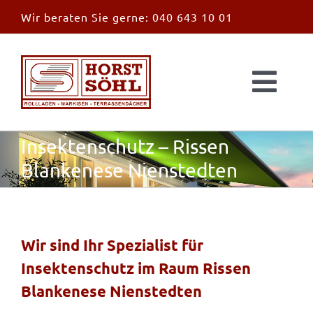
Zum
Wir beraten Sie gerne:
040 643 10 01
Inhalt
springen
Togg
Navi
Start
Insektenschutz – Rissen
Blankenese Nienstedten
News
Markisen
Wir sind Ihr Spezialist für
Insektenschutz im Raum Rissen
Überdachungen
Blankenese Nienstedten
Außen & Innen