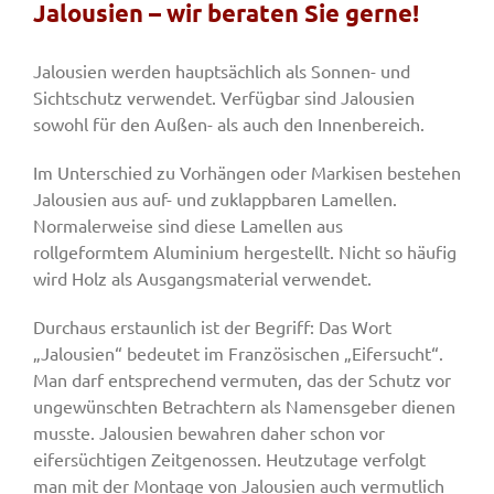
Jalousien – wir beraten Sie gerne!
Fenster & Türen
Jalousien werden hauptsächlich als Sonnen- und
Sichtschutz verwendet. Verfügbar sind Jalousien
sowohl für den Außen- als auch den Innenbereich.
Tore
Im Unterschied zu Vorhängen oder Markisen bestehen
Jalousien aus auf- und zuklappbaren Lamellen.
Smart Home
Normalerweise sind diese Lamellen aus
rollgeformtem Aluminium hergestellt. Nicht so häufig
wird Holz als Ausgangsmaterial verwendet.
Team
Durchaus erstaunlich ist der Begriff: Das Wort
„Jalousien“ bedeutet im Französischen „Eifersucht“.
Jobs
Man darf entsprechend vermuten, das der Schutz vor
ungewünschten Betrachtern als Namensgeber dienen
musste. Jalousien bewahren daher schon vor
Kontakt
eifersüchtigen Zeitgenossen. Heutzutage verfolgt
man mit der Montage von Jalousien auch vermutlich