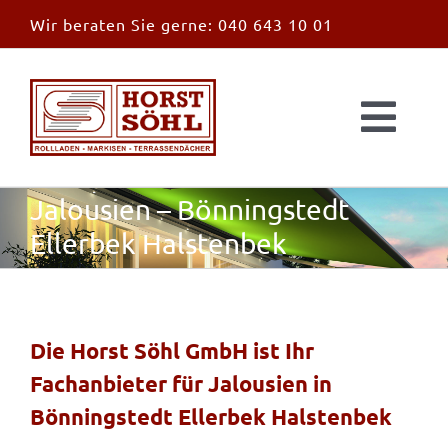
Zum
Wir beraten Sie gerne:
040 643 10 01
Inhalt
springen
Togg
Navi
Start
Jalousien – Bönningstedt
Ellerbek Halstenbek
News
Markisen
Die Horst Söhl GmbH ist Ihr
Fachanbieter für Jalousien in
Überdachungen
Bönningstedt Ellerbek Halstenbek
Außen & Innen