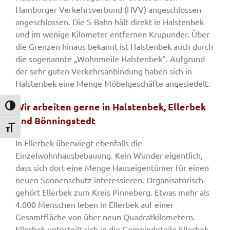
Hamburger Verkehrsverbund (HVV) angeschlossen
angeschlossen. Die S-Bahn hält direkt in Halstenbek
und im wenige Kilometer entfernen Krupunder. Über
die Grenzen hinaus bekannt ist Halstenbek auch durch
die sogenannte „Wohnmeile Halstenbek“. Aufgrund
der sehr guten Verkehrsanbindung haben sich in
Halstenbek eine Menge Möbelgeschäfte angesiedelt.
Wir arbeiten gerne in Halstenbek, Ellerbek
Umschalten auf hohe Kontraste
und Bönningstedt
Schrift vergrößern
In Ellerbek überwiegt ebenfalls die
Einzelwohnhausbebauung. Kein Wunder eigentlich,
dass sich dort eine Menge Hauseigentümer für einen
neuen Sonnenschutz interessieren. Organisatorisch
gehört Ellerbek zum Kreis Pinneberg. Etwas mehr als
4.000 Menschen leben in Ellerbek auf einer
Gesamtfläche von über neun Quadratkilometern.
Ellerbek unterteilt sich in die Gemeindeteile Ellerbek-