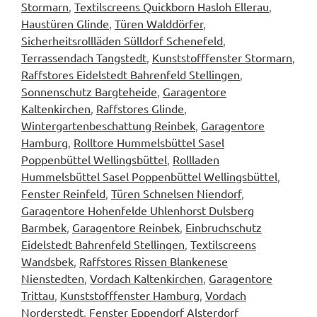
Stormarn
,
Textilscreens Quickborn Hasloh Ellerau
,
Haustüren Glinde
,
Türen Walddörfer
,
Sicherheitsrollläden Sülldorf Schenefeld
,
Terrassendach Tangstedt
,
Kunststofffenster Stormarn
,
Raffstores Eidelstedt Bahrenfeld Stellingen
,
Sonnenschutz Bargteheide
,
Garagentore
Kaltenkirchen
,
Raffstores Glinde
,
Wintergartenbeschattung Reinbek
,
Garagentore
Hamburg
,
Rolltore Hummelsbüttel Sasel
Poppenbüttel Wellingsbüttel
,
Rollladen
Hummelsbüttel Sasel Poppenbüttel Wellingsbüttel
,
Fenster Reinfeld
,
Türen Schnelsen Niendorf
,
Garagentore Hohenfelde Uhlenhorst Dulsberg
Barmbek
,
Garagentore Reinbek
,
Einbruchschutz
Eidelstedt Bahrenfeld Stellingen
,
Textilscreens
Wandsbek
,
Raffstores Rissen Blankenese
Nienstedten
,
Vordach Kaltenkirchen
,
Garagentore
Trittau
,
Kunststofffenster Hamburg
,
Vordach
Norderstedt
,
Fenster Eppendorf Alsterdorf