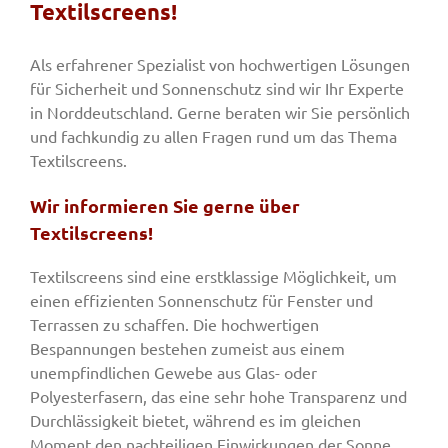
Textilscreens!
Fenster & Türen
Als erfahrener Spezialist von hochwertigen Lösungen
für Sicherheit und Sonnenschutz sind wir Ihr Experte
in Norddeutschland. Gerne beraten wir Sie persönlich
Tore
und fachkundig zu allen Fragen rund um das Thema
Textilscreens.
Smart Home
Wir informieren Sie gerne über
Textilscreens!
Team
Textilscreens sind eine erstklassige Möglichkeit, um
einen effizienten Sonnenschutz für Fenster und
Terrassen zu schaffen. Die hochwertigen
Jobs
Bespannungen bestehen zumeist aus einem
unempfindlichen Gewebe aus Glas- oder
Kontakt
Polyesterfasern, das eine sehr hohe Transparenz und
Durchlässigkeit bietet, während es im gleichen
Moment den nachteiligen Einwirkungen der Sonne