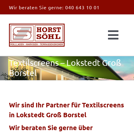
Zum
Wir beraten Sie gerne:
040 643 10 01
Inhalt
springen
Togg
Navi
Start
Textilscreens – Lokstedt Groß
Borstel
News
Markisen
Wir sind Ihr Partner für Textilscreens
in Lokstedt Groß Borstel
Überdachungen
Wir beraten Sie gerne über
Außen & Innen