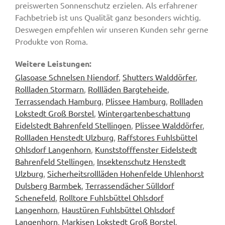
preiswerten Sonnenschutz erzielen. Als erfahrener
Fachbetrieb ist uns Qualität ganz besonders wichtig.
Deswegen empfehlen wir unseren Kunden sehr gerne
Produkte von Roma.
Weitere Leistungen:
Glasoase Schnelsen Niendorf
,
Shutters Walddörfer
,
Rollladen Stormarn
,
Rollläden Bargteheide
,
Terrassendach Hamburg
,
Plissee Hamburg
,
Rollladen
Lokstedt Groß Borstel
,
Wintergartenbeschattung
Eidelstedt Bahrenfeld Stellingen
,
Plissee Walddörfer
,
Rollladen Henstedt Ulzburg
,
Raffstores Fuhlsbüttel
Ohlsdorf Langenhorn
,
Kunststofffenster Eidelstedt
Bahrenfeld Stellingen
,
Insektenschutz Henstedt
Ulzburg
,
Sicherheitsrollläden Hohenfelde Uhlenhorst
Dulsberg Barmbek
,
Terrassendächer Sülldorf
Schenefeld
,
Rolltore Fuhlsbüttel Ohlsdorf
Langenhorn
,
Haustüren Fuhlsbüttel Ohlsdorf
Langenhorn
,
Markisen Lokstedt Groß Borstel
,