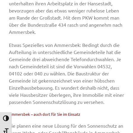
unterhalten ihren Arbeitsplatz in der Hansestadt,
bevorzugen aber das etwas weniger ruhelose Leben
am Rande der Großstadt. Mit dem PKW kommt man
über die Bundesstraße 434 rasch und angenehm nach
Ammersbek.
Etwas Spezielles von Ammersbek: Bedingt durch die
Aufteilung in unterschiedliche Gemeindeteile hat die
Gemeinde drei abweichende Telefondurchwahlen. Je
nach Gemeindeteil ist sind die Vorwahlen 04532,
04102 oder 040 zu wählen. Die Baustruktur der
Gemeinde ist gekennzeichnet von einer hübschen
Einzelhausbebauung. Es wundert deshalb nicht, dass
viele Hausbesitzer überlegen, ihre Immobilie mit einer
passenden Sonnenschutzlösung zu versehen.
Ammersbek – auch dort für Sie im Einsatz
Umschalten auf hohe Kontraste
Sie planen eine neue Lösung für den Sonnenschutz an
Schrift vergrößern
Ihrem Wohn- oder Geschäftsgebäude in Ammersbek