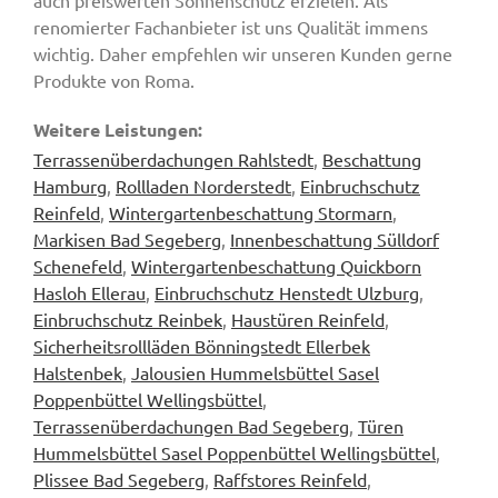
auch preiswerten Sonnenschutz erzielen. Als
renomierter Fachanbieter ist uns Qualität immens
wichtig. Daher empfehlen wir unseren Kunden gerne
Produkte von Roma.
Weitere Leistungen:
Terrassenüberdachungen Rahlstedt
,
Beschattung
Hamburg
,
Rollladen Norderstedt
,
Einbruchschutz
Reinfeld
,
Wintergartenbeschattung Stormarn
,
Markisen Bad Segeberg
,
Innenbeschattung Sülldorf
Schenefeld
,
Wintergartenbeschattung Quickborn
Hasloh Ellerau
,
Einbruchschutz Henstedt Ulzburg
,
Einbruchschutz Reinbek
,
Haustüren Reinfeld
,
Sicherheitsrollläden Bönningstedt Ellerbek
Halstenbek
,
Jalousien Hummelsbüttel Sasel
Poppenbüttel Wellingsbüttel
,
Terrassenüberdachungen Bad Segeberg
,
Türen
Hummelsbüttel Sasel Poppenbüttel Wellingsbüttel
,
Plissee Bad Segeberg
,
Raffstores Reinfeld
,