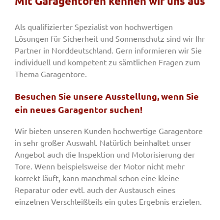
Mit Garagentoren kennen wir uns aus
Als qualifizierter Spezialist von hochwertigen
Fenster & Türen
Lösungen für Sicherheit und Sonnenschutz sind wir Ihr
Partner in Norddeutschland. Gern informieren wir Sie
individuell und kompetent zu sämtlichen Fragen zum
Tore
Thema Garagentore.
Besuchen Sie unsere Ausstellung, wenn Sie
Smart Home
ein neues Garagentor suchen!
Team
Wir bieten unseren Kunden hochwertige Garagentore
in sehr großer Auswahl. Natürlich beinhaltet unser
Angebot auch die Inspektion und Motorisierung der
Jobs
Tore. Wenn beispielsweise der Motor nicht mehr
korrekt läuft, kann manchmal schon eine kleine
Reparatur oder evtl. auch der Austausch eines
Kontakt
einzelnen Verschleißteils ein gutes Ergebnis erzielen.