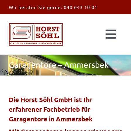
Zum
Wir beraten Sie gerne:
040 643 10 01
Inhalt
springen
Togg
Navi
Start
Garagentore – Ammersbek
News
Markisen
Die Horst Söhl GmbH ist Ihr
erfahrener Fachbetrieb für
Überdachungen
Garagentore in Ammersbek
Außen & Innen