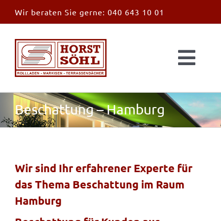
Zum
Wir beraten Sie gerne:
040 643 10 01
Inhalt
springen
Togg
Navi
Start
Beschattung – Hamburg
News
Markisen
Wir sind Ihr erfahrener Experte für
das Thema Beschattung im Raum
Überdachungen
Hamburg
Außen & Innen