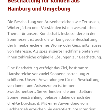
Beschattung für Kunden aus
Hamburg und Umgebung
Fenster & Türen
Die Beschattung von Außenbereichen wie Terrassen,
Wintergärten oder Vorständen ist ein wesentliches
Tore
Thema für unsere Kundschaft. Insbesondere in der
Sommerzeit ist auch die wirkungsvolle Beschattung
der Innenbereiche eines Wohn- oder Geschäftshauses
Smart Home
von Interesse. Als spezialisierte Fachfirma bieten wir
Ihnen zahlreiche originelle Lösungen zur Beschattung.
Team
Eine Beschattung verfolgt das Ziel, bestimmte
Hausbereiche vor zuviel Sonneneinstrahlung zu
schützen. Unsere Anwendungen für die Beschattung
Jobs
von Innen- und Außenzonen ist immer
zweckorientiert: Sie verhindern die unmittelbare
Kontakt
Sonneneinstrahlung, belassen dabei denoch die
direkte Durchsicht. Mit einer Anwendung vom
Fachbetrieb erreichen Sie garantiert Ihre Intention: