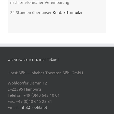
nach telefonischer Vereinbarung
24 Stunden über unser
Kontaktformular
WIR VERWIRKLICHEN IHRE TRÄUME
Horst Söhl – Inhaber Thorsten Söhl GmbH
Wohldorfer Damm 12
D-22395 Hamburg
Telefon: +49 (0)40 643 10 01
Fax: +49 (0)40 645 23 31
Email:
info@soehl.net