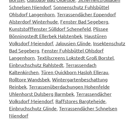
Schnelsen Niendorf
,
Sonnenschutz Fuhlsbüttel
Ohlsdorf Langenhorn
,
Terrassendächer Eppendorf
Alsterdorf Winterhude
,
Fenster Bad Segeberg
,
Kunststofffenster Sülldorf Schenefeld
,
Plissee
Bönningstedt Ellerbek Halstenbek
,
Haustüren
Volksdorf Meiendorf
,
Jalousien Glinde
,
Insektenschutz
Bad Segeberg
,
Fenster Fuhlsbüttel Ohlsdorf
Langenhorn
,
Textilscreens Lokstedt Groß Borstel
,
Einbruchschutz Rahlstedt
,
Terrassendach
Kaltenkirchen
,
Türen Quickborn Hasloh Ellerau
,
Rolltore Wandsbek
,
Wintergartenbeschattung
Reinbek
,
Terrassenüberdachungen Hohenfelde
Uhlenhorst Dulsberg Barmbek
,
Terrassendächer
Volksdorf Meiendorf
,
Raffstores Bargteheide
,
Einbruchschutz Glinde
,
Terrassendächer Schnelsen
Niendorf