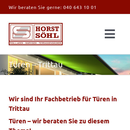
Zum
Wir beraten Sie gerne:
040 643 10 01
Inhalt
springen
Togg
Navi
Start
Türen – Trittau
News
Markisen
Wir sind Ihr Fachbetrieb für Türen in
Trittau
Überdachungen
Türen – wir beraten Sie zu diesem
Außen & Innen