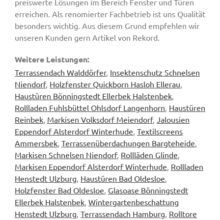
preiswerte Lösungen im Bereich Fenster und Türen
erreichen. Als renomierter Fachbetrieb ist uns Qualität
besonders wichtig. Aus diesem Grund empfehlen wir
unseren Kunden gern Artikel von Rekord.
Weitere Leistungen:
Terrassendach Walddörfer
,
Insektenschutz Schnelsen
Niendorf
,
Holzfenster Quickborn Hasloh Ellerau
,
Haustüren Bönningstedt Ellerbek Halstenbek
,
Rollladen Fuhlsbüttel Ohlsdorf Langenhorn
,
Haustüren
Reinbek
,
Markisen Volksdorf Meiendorf
,
Jalousien
Eppendorf Alsterdorf Winterhude
,
Textilscreens
Ammersbek
,
Terrassenüberdachungen Bargteheide
,
Markisen Schnelsen Niendorf
,
Rollläden Glinde
,
Markisen Eppendorf Alsterdorf Winterhude
,
Rollladen
Henstedt Ulzburg
,
Haustüren Bad Oldesloe
,
Holzfenster Bad Oldesloe
,
Glasoase Bönningstedt
Ellerbek Halstenbek
,
Wintergartenbeschattung
Henstedt Ulzburg
,
Terrassendach Hamburg
,
Rolltore