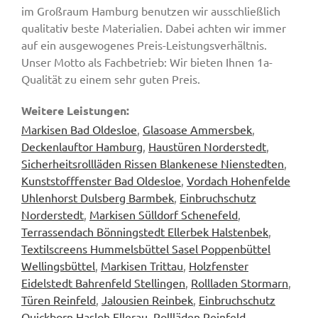
im Großraum Hamburg benutzen wir ausschließlich
qualitativ beste Materialien. Dabei achten wir immer
auf ein ausgewogenes Preis-Leistungsverhältnis.
Unser Motto als Fachbetrieb: Wir bieten Ihnen 1a-
Qualität zu einem sehr guten Preis.
Weitere Leistungen:
Markisen Bad Oldesloe
,
Glasoase Ammersbek
,
Deckenlauftor Hamburg
,
Haustüren Norderstedt
,
Sicherheitsrollläden Rissen Blankenese Nienstedten
,
Kunststofffenster Bad Oldesloe
,
Vordach Hohenfelde
Uhlenhorst Dulsberg Barmbek
,
Einbruchschutz
Norderstedt
,
Markisen Sülldorf Schenefeld
,
Terrassendach Bönningstedt Ellerbek Halstenbek
,
Textilscreens Hummelsbüttel Sasel Poppenbüttel
Wellingsbüttel
,
Markisen Trittau
,
Holzfenster
Eidelstedt Bahrenfeld Stellingen
,
Rollladen Stormarn
,
Türen Reinfeld
,
Jalousien Reinbek
,
Einbruchschutz
Quickborn Hasloh Ellerau
,
Rollläden Reinfeld
,