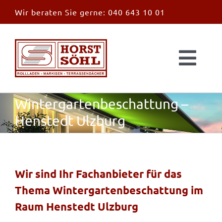
Zum
Wir beraten Sie gerne:
040 643 10 01
Inhalt
springen
Togg
Navi
Start
Wintergartenbeschattung –
Henstedt Ulzburg
News
Markisen
Wir sind Ihr Fachanbieter für das
Thema Wintergartenbeschattung im
Überdachungen
Raum Henstedt Ulzburg
Außen & Innen