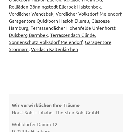
Rollläden Bönningstedt Ellerbek Halstenbek
,
Vordächer Wandsbek
,
Vordächer Volksdorf Meiendorf
,
Garagentore Quickborn Hasloh Ellerau
,
Glasoase
Hamburg
,
Terrassendächer Hohenfelde Uhlenhorst
Dulsberg Barmbek
,
Terrassendach Glinde
,
Sonnenschutz Volksdorf Meiendorf
,
Garagentore
Stormarn
,
Vordach Kaltenkirchen
Wir verwirklichen Ihre Träume
Horst Söhl – Inhaber Thorsten Söhl GmbH
Wohldorfer Damm 12
D-22395 Hamburg