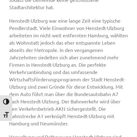
Stadtarchitektur hat.
Henstedt-Ulzburg war eine lange Zeit eine typische
Pendlerstadt. Viele Einwohner von Henstedt-Ulzburg
arbeiteten im nicht weit entfernten Hamburg, wählten
als Wohnstatt jedoch das eher entspannte Leben
abseits der Metropole. In den vergangenen
Jahrzehnten siedelten sich aber zunehmend mehr
Firmen in Henstedt-Ulzburg an. Die perfekte
Verkehrsanbindung und das umfassende
Wirtschaftsförderungsprogramm der Stadt Henstedt-
Ulzburg sind zwei Gründe für diese Entwicklung. Mit
dem Auto führt man über die Bundesautobahn A7
nach Henstedt-Ulzburg. Der Bahnverkehr wird über
Umschalten auf hohe Kontraste
den Verkehrsbetrieb AKN sichergestellt. Die
Bahnstrecke A1 verknüpft Henstedt-Ulzburg mit
Schrift vergrößern
Hamburg und Neumünster.
Verwaltung und Rathaus von Henstedt-Ulzburg sind