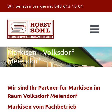
Zum
Wir beraten Sie gerne:
040 643 10 01
Inhalt
springen
Togg
Navi
Start
Markisen – Volksdorf
Meiendorf
News
Markisen
Wir sind Ihr Partner für Markisen im
Raum Volksdorf Meiendorf
Überdachungen
Markisen vom Fachbetrieb
Außen & Innen