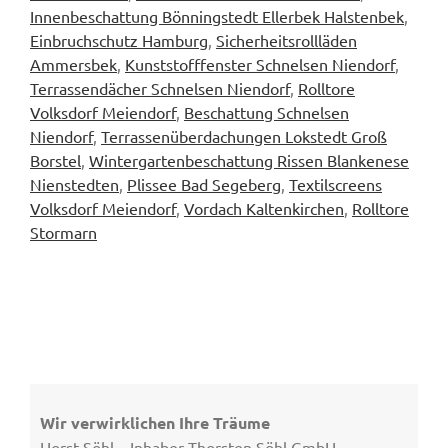
Innenbeschattung Bönningstedt Ellerbek Halstenbek
,
Einbruchschutz Hamburg
,
Sicherheitsrollläden
Ammersbek
,
Kunststofffenster Schnelsen Niendorf
,
Terrassendächer Schnelsen Niendorf
,
Rolltore
Volksdorf Meiendorf
,
Beschattung Schnelsen
Niendorf
,
Terrassenüberdachungen Lokstedt Groß
Borstel
,
Wintergartenbeschattung Rissen Blankenese
Nienstedten
,
Plissee Bad Segeberg
,
Textilscreens
Volksdorf Meiendorf
,
Vordach Kaltenkirchen
,
Rolltore
Stormarn
Wir verwirklichen Ihre Träume
Horst Söhl – Inhaber Thorsten Söhl GmbH