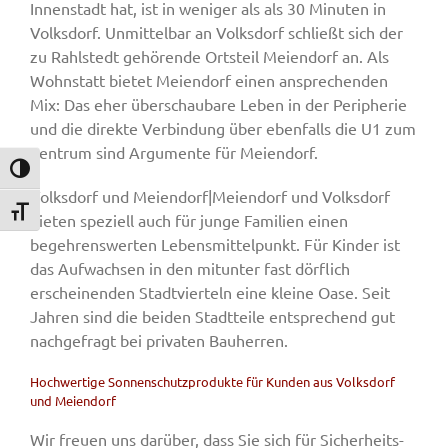
Innenstadt hat, ist in weniger als als 30 Minuten in
Volksdorf. Unmittelbar an Volksdorf schließt sich der
zu Rahlstedt gehörende Ortsteil Meiendorf an. Als
Wohnstatt bietet Meiendorf einen ansprechenden
Mix: Das eher überschaubare Leben in der Peripherie
und die direkte Verbindung über ebenfalls die U1 zum
Zentrum sind Argumente für Meiendorf.
Umschalten auf hohe Kontraste
Volksdorf und Meiendorf|Meiendorf und Volksdorf
Schrift vergrößern
bieten speziell auch für junge Familien einen
begehrenswerten Lebensmittelpunkt. Für Kinder ist
das Aufwachsen in den mitunter fast dörflich
erscheinenden Stadtvierteln eine kleine Oase. Seit
Jahren sind die beiden Stadtteile entsprechend gut
nachgefragt bei privaten Bauherren.
Hochwertige Sonnenschutzprodukte für Kunden aus Volksdorf
und Meiendorf
Wir freuen uns darüber, dass Sie sich für Sicherheits-