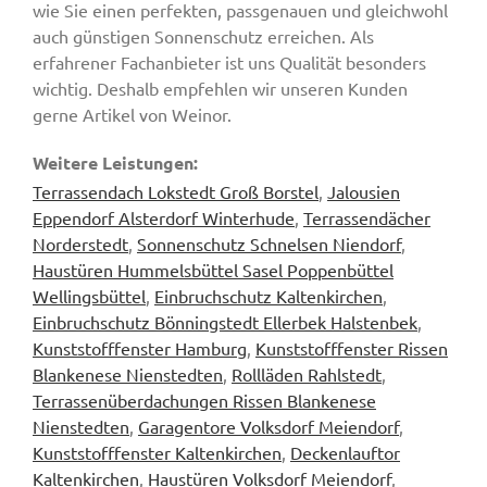
wie Sie einen perfekten, passgenauen und gleichwohl
auch günstigen Sonnenschutz erreichen. Als
erfahrener Fachanbieter ist uns Qualität besonders
wichtig. Deshalb empfehlen wir unseren Kunden
gerne Artikel von Weinor.
Weitere Leistungen:
Terrassendach Lokstedt Groß Borstel
,
Jalousien
Eppendorf Alsterdorf Winterhude
,
Terrassendächer
Norderstedt
,
Sonnenschutz Schnelsen Niendorf
,
Haustüren Hummelsbüttel Sasel Poppenbüttel
Wellingsbüttel
,
Einbruchschutz Kaltenkirchen
,
Einbruchschutz Bönningstedt Ellerbek Halstenbek
,
Kunststofffenster Hamburg
,
Kunststofffenster Rissen
Blankenese Nienstedten
,
Rollläden Rahlstedt
,
Terrassenüberdachungen Rissen Blankenese
Nienstedten
,
Garagentore Volksdorf Meiendorf
,
Kunststofffenster Kaltenkirchen
,
Deckenlauftor
Kaltenkirchen
,
Haustüren Volksdorf Meiendorf
,