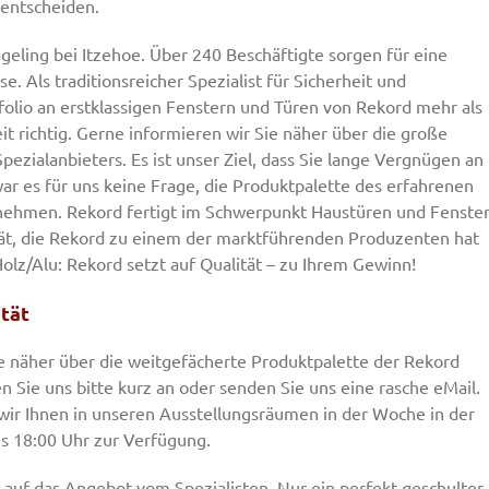
 entscheiden.
geling bei Itzehoe. Über 240 Beschäftigte sorgen für eine
. Als traditionsreicher Spezialist für Sicherheit und
olio an erstklassigen Fenstern und Türen von Rekord mehr als
it richtig. Gerne informieren wir Sie näher über die große
pezialanbieters. Es ist unser Ziel, dass Sie lange Vergnügen an
r es für uns keine Frage, die Produktpalette des erfahrenen
nehmen. Rekord fertigt im Schwerpunkt Haustüren und Fenster
tät, die Rekord zu einem der marktführenden Produzenten hat
olz/Alu: Rekord setzt auf Qualität – zu Ihrem Gewinn!
ität
e näher über die weitgefächerte Produktpalette der Rekord
 Sie uns bitte kurz an oder senden Sie uns eine rasche eMail.
 wir Ihnen in unseren Ausstellungsräumen in der Woche in der
is 18:00 Uhr zur Verfügung.
auf das Angebot vom Spezialisten. Nur ein perfekt geschulter