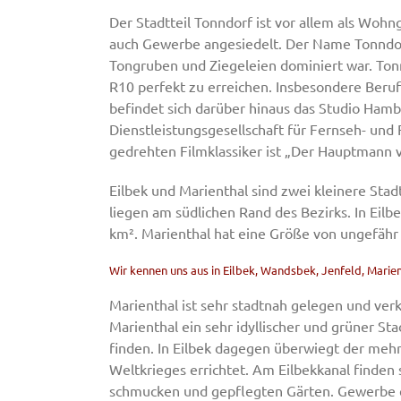
Der Stadtteil Tonndorf ist vor allem als Wohn
auch Gewerbe angesiedelt. Der Name Tonndorf 
Tongruben und Ziegeleien dominiert war. Ton
R10 perfekt zu erreichen. Insbesondere Beruf
befindet sich darüber hinaus das Studio Ham
Dienstleistungsgesellschaft für Fernseh- und 
gedrehten Filmklassiker ist „Der Hauptmann
Eilbek und Marienthal sind zwei kleinere Stad
liegen am südlichen Rand des Bezirks. In Eil
km². Marienthal hat eine Größe von ungefähr 
Wir kennen uns aus in Eilbek, Wandsbek, Jenfeld, Marie
Marienthal ist sehr stadtnah gelegen und ver
Marienthal ein sehr idyllischer und grüner Sta
finden. In Eilbek dagegen überwiegt der me
Weltkrieges errichtet. Am Eilbekkanal finden s
schmucken und gepflegten Gärten. Gewerbe e