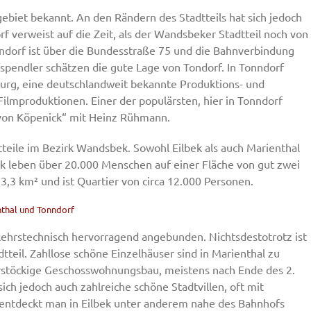
gebiet bekannt. An den Rändern des Stadtteils hat sich jedoch
verweist auf die Zeit, als der Wandsbeker Stadtteil noch von
ndorf ist über die Bundesstraße 75 und die Bahnverbindung
spendler schätzen die gute Lage von Tondorf. In Tonndorf
burg, eine deutschlandweit bekannte Produktions- und
Filmproduktionen. Einer der populärsten, hier in Tonndorf
 von Köpenick“ mit Heinz Rühmann.
tteile im Bezirk Wandsbek. Sowohl Eilbek als auch Marienthal
bek leben über 20.000 Menschen auf einer Fläche von gut zwei
3,3 km² und ist Quartier von circa 12.000 Personen.
nthal und Tonndorf
kehrstechnisch hervorragend angebunden. Nichtsdestotrotz ist
dtteil. Zahllose schöne Einzelhäuser sind in Marienthal zu
hrstöckige Geschosswohnungsbau, meistens nach Ende des 2.
ich jedoch auch zahlreiche schöne Stadtvillen, oft mit
ntdeckt man in Eilbek unter anderem nahe des Bahnhofs