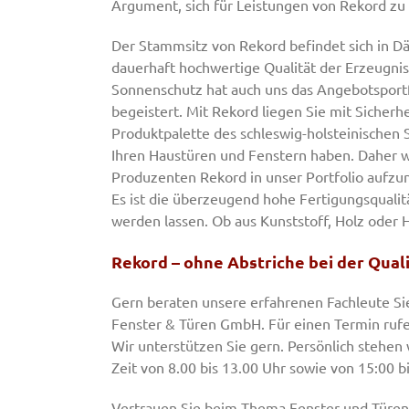
Argument, sich für Leistungen von Rekord zu
Der Stammsitz von Rekord befindet sich in Dä
dauerhaft hochwertige Qualität der Erzeugnisse
Sonnenschutz hat auch uns das Angebotsportf
begeistert. Mit Rekord liegen Sie mit Sicherhe
Produktpalette des schleswig-holsteinischen S
Ihren Haustüren und Fenstern haben. Daher wa
Produzenten Rekord in unser Portfolio aufzu
Es ist die überzeugend hohe Fertigungsquali
werden lassen. Ob aus Kunststoff, Holz oder H
Rekord – ohne Abstriche bei der Qual
Gern beraten unsere erfahrenen Fachleute Si
Fenster & Türen GmbH. Für einen Termin rufen
Wir unterstützen Sie gern. Persönlich stehen
Zeit von 8.00 bis 13.00 Uhr sowie von 15:00 b
Vertrauen Sie beim Thema Fenster und Türen 