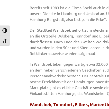
Bereits seit 1983 ist die Firma Soehl auch in d
unsere Dienste in Hamburg und Umland an. Un
Hamburg-Bergstedt, also fast „um die Ecke“.
Der Stadtteil Wandsbek gehört zum gleichna
Umschalten auf hohe Kontraste
an die Ortsteile Dulsberg, Tonndorf und Ei
durchflossen. Nach Ende des Zweiten Weltkri
Schrift vergrößern
und wurden in den 50er und 60er Jahren in d
Rotklinkerbauweise wieder aufgebaut.
In Wandsbek leben gegenwärtig etwa 32.000 
an dem neben verschiedenen Geschäften auch 
Personennahverkehr besteht. Der Zentrale O
rasche Erreichbarkeit der Hamburger Innens
Marktplatz gibt es etliche Geschäfte sowie e
Einkaufsstätten Hamburgs, das Wandsbeker Q
Wandsbek, Tonndorf, Eilbek, Marient