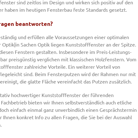
nster sind zeitlos im Design und wirken sich positiv auf den
er haben im heutigen Fensterbau feste Standards gesetzt.
Fragen beantworten?
ständig und erfüllen alle Voraussetzungen einer optimalen
r Optik|in Sachen Optik liegen Kunststofffenster an der Spitze.
iesen Fenstern gestalten. Insbesondere im Preis-Leistungs-
gbar preisgünstig verglichen mit klassischen Holzfenstern. Vom
offfenster zahlreiche Vorteile. Ein weiterer Vorteil von
pflegeleicht sind. Beim Fensterputzen wird der Rahmen nur mit
einigt, die glatte Fläche vereinfacht das Putzen zusätzlich.
itativ hochwertiger Kunststofffenster der führenden
r Fachbetrieb bieten wir Ihnen selbstverständlich auch etliche
 doch einfach einmal ganz unverbindlich einen Gesprächstermin
 Ihnen konkret Info zu allen Fragen, die Sie bei der Auswahl
.