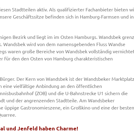
iesen Stadtteilen aktiv. Als qualifizierter Fachanbieter bieten wi
sere Geschäftssitze befinden sich in Hamburg-Farmsen und in
migen Bezirk und liegt im im Osten Hamburgs. Wandsbek grenz
lbek. Wandsbek wird von dem namensgebenden Fluss Wandse
egs waren große Bereiche von Wandsbek vollständig vernichte
er für den den Osten von Hamburg charakteristischen
Bürger. Der Kern von Wandsbek ist der Wandsbeker Marktplatz
eine vielfältige Anbindung an den öffentlichen
mnisbusbahnhof (ZOB) und die U-Bahnstrecke U1 sichern die
tadt und der angrenzenden Stadtteile. Am Wandsbeker
ine üppige Gastronomieszene, ein Großkino und eine der beste
uarree.
hal und Jenfeld haben Charme!