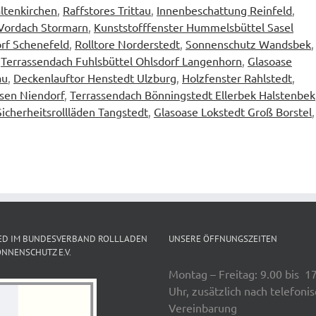
ltenkirchen
,
Raffstores Trittau
,
Innenbeschattung Reinfeld
,
Vordach Stormarn
,
Kunststofffenster Hummelsbüttel Sasel
orf Schenefeld
,
Rolltore Norderstedt
,
Sonnenschutz Wandsbek
,
,
Terrassendach Fuhlsbüttel Ohlsdorf Langenhorn
,
Glasoase
au
,
Deckenlauftor Henstedt Ulzburg
,
Holzfenster Rahlstedt
,
lsen Niendorf
,
Terrassendach Bönningstedt Ellerbek Halstenbek
Sicherheitsrollläden Tangstedt
,
Glasoase Lokstedt Groß Borstel
,
ED IM BUNDESVERBAND ROLLLADEN
UNSERE ÖFFNUNGSZEITEN
NNENSCHUTZ E.V.
Montag – Freitag: 9.00 bis 1
Uhr, zusätzlich nach telefoni
Vereinbarung