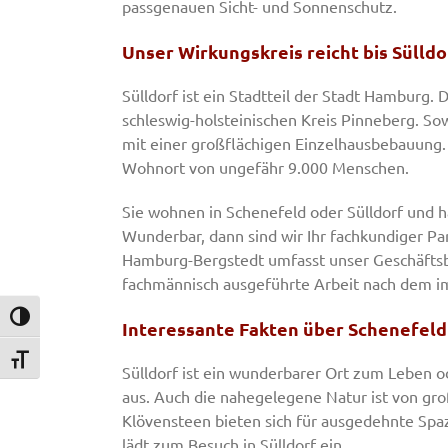
passgenauen Sicht- und Sonnenschutz.
Unser Wirkungskreis reicht bis Sülld
Sülldorf ist ein Stadtteil der Stadt Hamburg
schleswig-holsteinischen Kreis Pinneberg. So
mit einer großflächigen Einzelhausbebauung. 
Wohnort von ungefähr 9.000 Menschen.
Sie wohnen in Schenefeld oder Sülldorf und h
Wunderbar, dann sind wir Ihr fachkundiger P
Hamburg-Bergstedt umfasst unser Geschäftsber
fachmännisch ausgeführte Arbeit nach dem im
Umschalten auf hohe Kontraste
Interessante Fakten über Schenefeld
Schrift vergrößern
Sülldorf ist ein wunderbarer Ort zum Leben 
aus. Auch die nahegelegene Natur ist von gro
Klövensteen bieten sich für ausgedehnte Spa
lädt zum Besuch in Sülldorf ein.