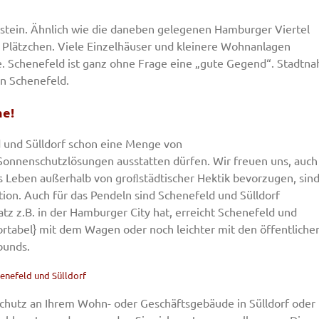
lstein. Ähnlich wie die daneben gelegenen Hamburger Viertel
s Plätzchen. Viele Einzelhäuser und kleinere Wohnanlagen
 Schenefeld ist ganz ohne Frage eine „gute Gegend“. Stadtna
in Schenefeld.
me!
d und Sülldorf schon eine Menge von
onnenschutzlösungen ausstatten dürfen. Wir freuen uns, auch
s Leben außerhalb von groﬂstädtischer Hektik bevorzugen, sin
tion. Auch für das Pendeln sind Schenefeld und Sülldorf
tz z.B. in der Hamburger City hat, erreicht Schenefeld und
ortabel} mit dem Wagen oder noch leichter mit den öffentliche
bunds.
enefeld und Sülldorf
chutz an Ihrem Wohn- oder Geschäftsgebäude in Sülldorf oder