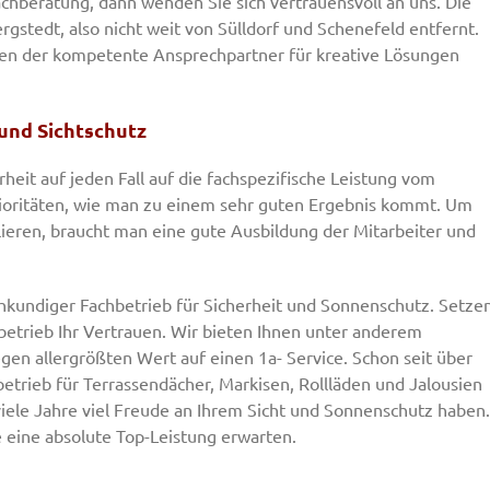
chberatung, dann wenden Sie sich vertrauensvoll an uns. Die
rgstedt, also nicht weit von Sülldorf und Schenefeld entfernt.
hren der kompetente Ansprechpartner für kreative Lösungen
 und Sichtschutz
eit auf jeden Fall auf die fachspezifische Leistung vom
Prioritäten, wie man zu einem sehr guten Ergebnis kommt. Um
ulieren, braucht man eine gute Ausbildung der Mitarbeiter und
hkundiger Fachbetrieb für Sicherheit und Sonnenschutz. Setze
betrieb Ihr Vertrauen. Wir bieten Ihnen unter anderem
gen allergrößten Wert auf einen 1a- Service. Schon seit über
hbetrieb für Terrassendächer, Markisen, Rollläden und Jalousien
viele Jahre viel Freude an Ihrem Sicht und Sonnenschutz haben.
 eine absolute Top-Leistung erwarten.