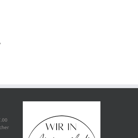
,
7.00
scher