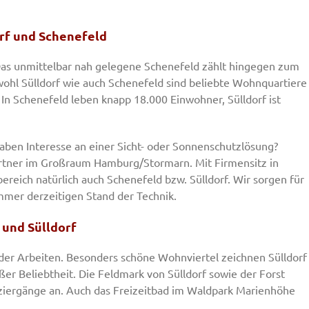
orf und Schenefeld
. Das unmittelbar nah gelegene Schenefeld zählt hingegen zum
wohl Sülldorf wie auch Schenefeld sind beliebte Wohnquartiere
In Schenefeld leben knapp 18.000 Einwohner, Sülldorf ist
aben Interesse an einer Sicht- oder Sonnenschutzlösung?
artner im Großraum Hamburg/Stormarn. Mit Firmensitz in
eich natürlich auch Schenefeld bzw. Sülldorf. Wir sorgen für
mer derzeitigen Stand der Technik.
 und Sülldorf
oder Arbeiten. Besonders schöne Wohnviertel zeichnen Sülldorf
ßer Beliebtheit. Die Feldmark von Sülldorf sowie der Forst
ziergänge an. Auch das Freizeitbad im Waldpark Marienhöhe