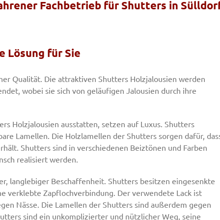
ahrener Fachbetrieb für Shutters in Sülldor
ge Lösung für Sie
er Qualität. Die attraktiven Shutters Holzjalousien werden
det, wobei sie sich von geläufigen Jalousien durch ihre
ers Holzjalousien ausstatten, setzen auf Luxus. Shutters
bare Lamellen. Die Holzlamellen der Shutters sorgen dafür, das
hält. Shutters sind in verschiedenen Beiztönen und Farben
sch realisiert werden.
er, langlebiger Beschaffenheit. Shutters besitzen eingesenkte
ne verklebte Zapflochverbindung. Der verwendete Lack ist
egen Nässe. Die Lamellen der Shutters sind außerdem gegen
tters sind ein unkomplizierter und nützlicher Weg, seine