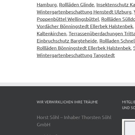
Hamburg
,
Rollläden Glinde
,
Insektenschutz Ka
Wintergartenbeschattung Henstedt Ulzburg
,
Poppenbüttel Wellingsbüttel
,
Rollläden Sülld
Vordächer Bönningstedt Ellerbek Halstenbek
Kaltenkirchen
,
Terrassenüberdachungen Tritt
Einbruchschutz Bargteheide
,
Rollladen Schne
Rollläden Bönningstedt Ellerbek Halstenbek
,
Wintergartenbeschattung Tangstedt
WIR VERWIRKLICHEN IHRE TRÄUME
MITGLI
UND SO
Horst Söhl – Inhaber Thorsten Söhl
GmbH