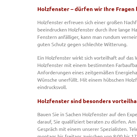
Holzfenster – dürfen wir Ihre Fragen
Holzfenster erfreuen sich einer großen Nachf
beeindrucken Holzfenster durch ihre lange Ha
Fenstern anfälliger, kann man rundum vernein
guten Schutz gegen schlechte Witterung.
Ein Holzfenster wirkt sich vorteilhaft auf d
Holzfenster mit einem bestimmten Farbaufbau.
Anforderungen eines zeitgemäßen Energiehaush
Wünsche unerfüllt. Mit einem hübschen Holzf
eindrucksvoll.
Holzfenster sind besonders vorteilha
Bauen Sie in Sachen Holzfenster auf den Expe
darauf, Sie qualifiziert beraten zu dürfen. A
Gespräch mit einem unserer Spezialisten. Te
montags bis freitags zwischen von 8:00 bis 17