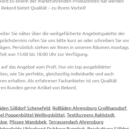
ekord zu einem der marktführenden Produzenten hat werden
 Rekord bietet Qualität – zu Ihrem Vorteil!
eiter Sie näher über die weitgefächerte Angebotspalette der
ächstermin rufen Sie uns bitte kurz an oder schreiben Sie un
gnügen. Persönlich stehen wir Ihnen in unseren Räumen montags
 Zeit von 15:00 bis 18:00 Uhr zur Verfügung.
auf das Angebot vom Profi. Nur ein top ausgebildeter
en, wie Sie perfekte, gleichzeitig individuelle und auch
en erhalten. Als erfahrener Fachanbieter ist uns Qualität
ren Kunden gerne Artikel von Rekord.
läden Sülldorf Schenefeld
,
Rollläden Ahrensburg Großhansdorf
,
l Poppenbüttel Wellingsbüttel
,
Textilscreens Rahlstedt
,
sloe
,
Plissee Wandsbek
,
Terrassendach Ahrensburg
Hohenfelde Uhlenhorst Dulsberg Barmbek
,
Beschattung Sülldor