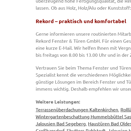
überzeugend hohe Fertigungsqualität, die R
lassen. Ob aus Holz, Holz/Alu oder Kunststoff:
Rekord – praktisch und komfortabel
Gerne informieren unsere routinierten Mitarb
Rekord Fenster & Türen GmbH. Für einen Gespr
eine kurze E-Mail. Wir helfen Ihnen mit Ver
bis freitags von 8.00 bis 13.00 Uhr und in der
Vertrauen Sie beim Thema Fenster und Türen 
Spezialist kennt die verschiedenen Möglichkeit
günstige Lösungen im Bereich Fenster und Tür
immens wichtig. Deshalb empfehlen wir unse
Weitere Leistungen:
Terrassenüberdachungen Kaltenkirchen
,
Roll
Wintergartenbeschattung Hummelsbüttel Sase
Jalousien Bad Segeberg
,
Haustüren Bad Olde
Großhansdorf
,
Shutters Rahlstedt
,
Jalousien 