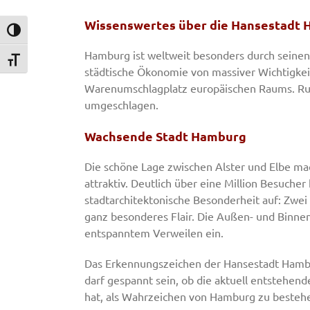
Wissenswertes über die Hansestadt 
Umschalten auf hohe Kontraste
Hamburg ist weltweit besonders durch seinen 
Schrift vergrößern
städtische Ökonomie von massiver Wichtigkei
Warenumschlagplatz europäischen Raums. Run
umgeschlagen.
Wachsende Stadt Hamburg
Die schöne Lage zwischen Alster und Elbe m
attraktiv. Deutlich über eine Million Besuche
stadtarchitektonische Besonderheit auf: Zwei
ganz besonderes Flair. Die Außen- und Binne
entspanntem Verweilen ein.
Das Erkennungszeichen der Hansestadt Hamburg
darf gespannt sein, ob die aktuell entstehend
hat, als Wahrzeichen von Hamburg zu besteh