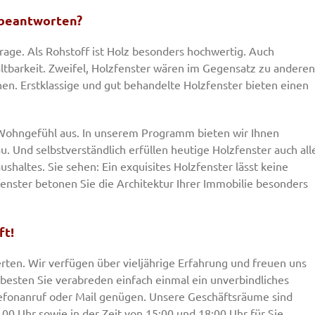
 beantworten?
rage. Als Rohstoff ist Holz besonders hochwertig. Auch
ltbarkeit. Zweifel, Holzfenster wären im Gegensatz zu anderen
en. Erstklassige und gut behandelte Holzfenster bieten einen
as Wohngefühl aus. In unserem Programm bieten wir Ihnen
 Und selbstverständlich erfüllen heutige Holzfenster auch all
altes. Sie sehen: Ein exquisites Holzfenster lässt keine
enster betonen Sie die Architektur Ihrer Immobilie besonders
ft!
rten. Wir verfügen über vieljährige Erfahrung und freuen uns
m besten Sie verabreden einfach einmal ein unverbindliches
lefonanruf oder Mail genügen. Unsere Geschäftsräume sind
.00 Uhr sowie in der Zeit von 15:00 und 18:00 Uhr für Sie