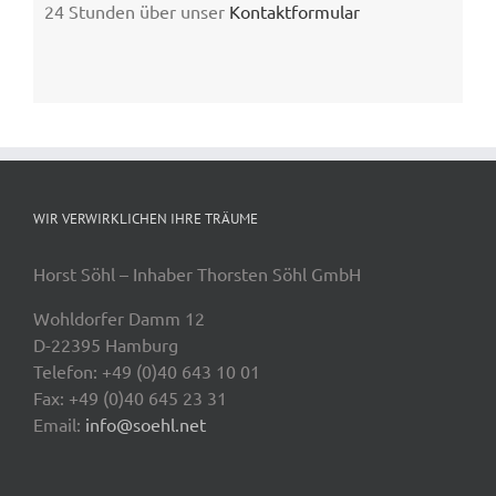
24 Stunden über unser
Kontaktformular
WIR VERWIRKLICHEN IHRE TRÄUME
Horst Söhl – Inhaber Thorsten Söhl GmbH
Wohldorfer Damm 12
D-22395 Hamburg
Telefon: +49 (0)40 643 10 01
Fax: +49 (0)40 645 23 31
Email:
info@soehl.net