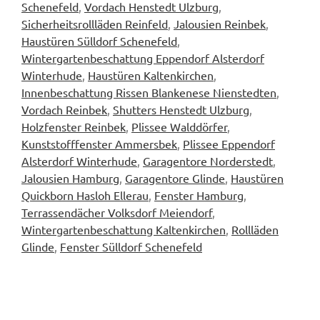
Schenefeld
,
Vordach Henstedt Ulzburg
,
Sicherheitsrollläden Reinfeld
,
Jalousien Reinbek
,
Haustüren Sülldorf Schenefeld
,
Wintergartenbeschattung Eppendorf Alsterdorf
Winterhude
,
Haustüren Kaltenkirchen
,
Innenbeschattung Rissen Blankenese Nienstedten
,
Vordach Reinbek
,
Shutters Henstedt Ulzburg
,
Holzfenster Reinbek
,
Plissee Walddörfer
,
Kunststofffenster Ammersbek
,
Plissee Eppendorf
Alsterdorf Winterhude
,
Garagentore Norderstedt
,
Jalousien Hamburg
,
Garagentore Glinde
,
Haustüren
Quickborn Hasloh Ellerau
,
Fenster Hamburg
,
Terrassendächer Volksdorf Meiendorf
,
Wintergartenbeschattung Kaltenkirchen
,
Rollläden
Glinde
,
Fenster Sülldorf Schenefeld