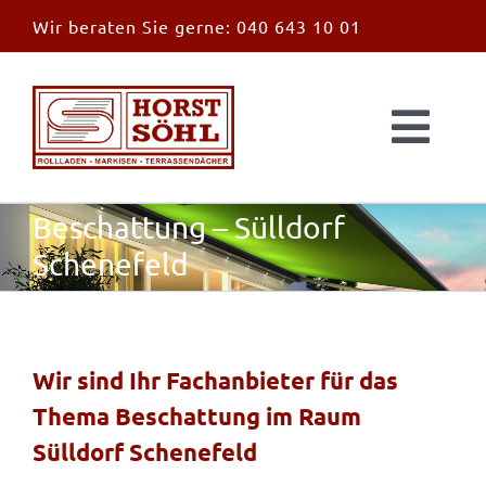
Zum
Wir beraten Sie gerne:
040 643 10 01
Inhalt
springen
Togg
Navi
Start
Beschattung – Sülldorf
Schenefeld
News
Markisen
Wir sind Ihr Fachanbieter für das
Thema Beschattung im Raum
Überdachungen
Sülldorf Schenefeld
Außen & Innen