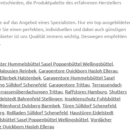
ntschieden, die Produktpalette des erfahrenen Herstellers
uf das Angebot eines Spezialisten. Nur ein top ausgebildete
 Sie einen perfekten, individuellen und dabei auch günstigen
nbieter ist uns Qualität immens wichtig. Deswegen empfehlen
.
ter Hummelsbüttel Sasel Poppenbüttel Wellingsbüttel
,
Jalousien Reinbek
,
Garagentore Quickborn Hasloh Ellerau
,
Ellerbek Halstenbek
,
Garagentore Hummelsbüttel Sasel
ng Sülldorf Schenefeld
,
Garagentore Trittau
,
Terrassendach
errassenüberdachungen Trittau
,
Raffstores Hamburg
,
Shutters
delstedt Bahrenfeld Stellingen
,
Insektenschutz Fuhlsbüttel
Uhlenhorst Dulsberg Barmbek
,
Türen Sülldorf Schenefeld
,
rg
,
Rollladen Sülldorf Schenefeld
,
Haustüren Eidelstedt
büttel Sasel Poppenbüttel Wellingsbüttel
,
Vordächer
z Quickborn Hasloh Ellerau