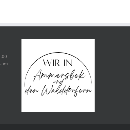
7.00
scher