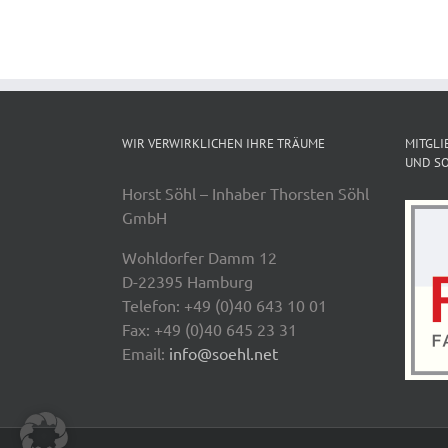
WIR VERWIRKLICHEN IHRE TRÄUME
MITGLI
UND SO
Horst Söhl – Inhaber Thorsten Söhl
GmbH
Wohldorfer Damm 12
D-22395 Hamburg
Telefon: +49 (0)40 643 10 01
Fax: +49 (0)40 645 23 31
Email:
info@soehl.net