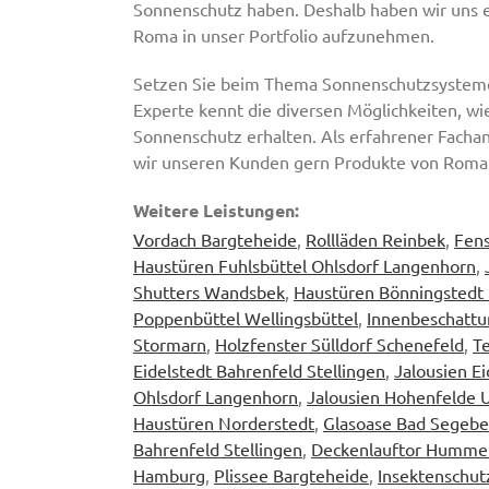
Sonnenschutz haben. Deshalb haben wir uns e
Roma in unser Portfolio aufzunehmen.
Setzen Sie beim Thema Sonnenschutzsysteme a
Experte kennt die diversen Möglichkeiten, wie
Sonnenschutz erhalten. Als erfahrener Facha
wir unseren Kunden gern Produkte von Roma
Weitere Leistungen:
Vordach Bargteheide
,
Rollläden Reinbek
,
Fens
Haustüren Fuhlsbüttel Ohlsdorf Langenhorn
,
Shutters Wandsbek
,
Haustüren Bönningstedt 
Poppenbüttel Wellingsbüttel
,
Innenbeschattu
Stormarn
,
Holzfenster Sülldorf Schenefeld
,
T
Eidelstedt Bahrenfeld Stellingen
,
Jalousien Ei
Ohlsdorf Langenhorn
,
Jalousien Hohenfelde 
Haustüren Norderstedt
,
Glasoase Bad Segebe
Bahrenfeld Stellingen
,
Deckenlauftor Hummels
Hamburg
,
Plissee Bargteheide
,
Insektenschut