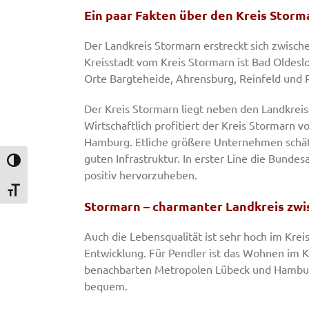
Ein paar Fakten über den Kreis Storm
Der Landkreis Stormarn erstreckt sich zwisch
Kreisstadt vom Kreis Stormarn ist Bad Oldesl
Orte Bargteheide, Ahrensburg, Reinfeld und 
Der Kreis Stormarn liegt neben den Landkre
Wirtschaftlich profitiert der Kreis Stormarn
Hamburg. Etliche größere Unternehmen schät
guten Infrastruktur. In erster Line die Bundes
Umschalten auf hohe Kontraste
positiv hervorzuheben.
Schrift vergrößern
Stormarn – charmanter Landkreis zw
Auch die Lebensqualität ist sehr hoch im Krei
Entwicklung. Für Pendler ist das Wohnen im K
benachbarten Metropolen Lübeck und Hamburg 
bequem.