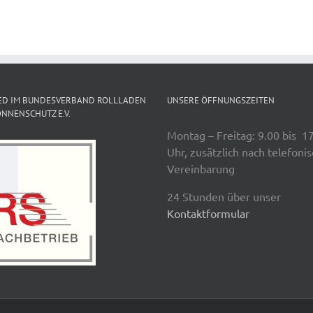
ED IM BUNDESVERBAND ROLLLADEN
UNSERE ÖFFNUNGSZEITEN
NNENSCHUTZ E.V.
Montag – Freitag: 9.00 bis 1
Uhr, zusätzlich nach telefoni
Vereinbarung
24 Stunden über unser
Kontaktformular