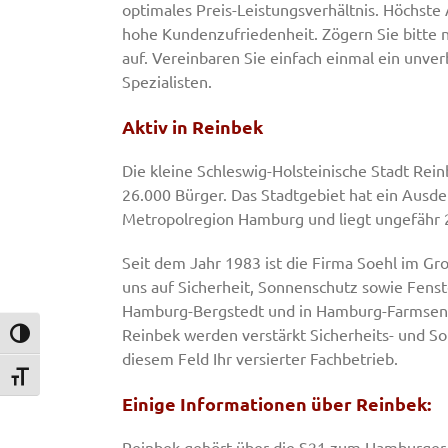
optimales Preis-Leistungsverhältnis. Höchste
hohe Kundenzufriedenheit. Zögern Sie bitte 
auf. Vereinbaren Sie einfach einmal ein unve
Spezialisten.
Aktiv in Reinbek
Die kleine Schleswig-Holsteinische Stadt Rei
26.000 Bürger. Das Stadtgebiet hat ein Ausde
Metropolregion Hamburg und liegt ungefähr 
Seit dem Jahr 1983 ist die Firma Soehl im Gr
uns auf Sicherheit, Sonnenschutz sowie Fenste
Hamburg-Bergstedt und in Hamburg-Farmsen, a
Reinbek werden verstärkt Sicherheits- und So
Umschalten auf hohe Kontraste
diesem Feld Ihr versierter Fachbetrieb.
Schrift vergrößern
Einige Informationen über Reinbek:
Reinbek gehört über die S21 zum Hamburger V