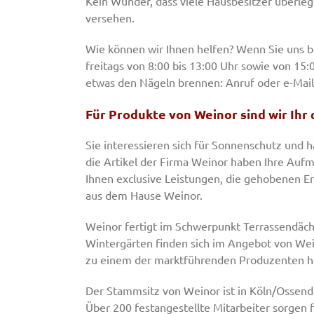
Kein Wunder, dass viele Hausbesitzer überle
versehen.
Wie können wir Ihnen helfen? Wenn Sie uns 
freitags von 8:00 bis 13:00 Uhr sowie von 15:
etwas den Nägeln brennen: Anruf oder e-Mail
Für Produkte von Weinor sind wir Ihr 
Sie interessieren sich für Sonnenschutz und h
die Artikel der Firma Weinor haben Ihre Aufm
Ihnen exclusive Leistungen, die gehobenen Er
aus dem Hause Weinor.
Weinor fertigt im Schwerpunkt Terrassendäc
Wintergärten finden sich im Angebot von Wein
zu einem der marktführenden Produzenten ha
Der Stammsitz von Weinor ist in Köln/Ossend
Über 200 festangestellte Mitarbeiter sorgen 