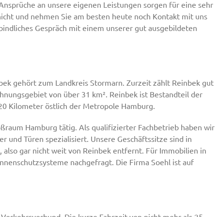
 Ansprüche an unsere eigenen Leistungen sorgen für eine sehr
nicht und nehmen Sie am besten heute noch Kontakt mit uns
rbindliches Gespräch mit einem unserer gut ausgebildeten
nbek gehört zum Landkreis Stormarn. Zurzeit zählt Reinbek gut
hnungsgebiet von über 31 km². Reinbek ist Bestandteil der
20 Kilometer östlich der Metropole Hamburg.
oßraum Hamburg tätig. Als qualifizierter Fachbetrieb haben wir
r und Türen spezialisiert. Unsere Geschäftssitze sind in
lso gar nicht weit von Reinbek entfernt. Für Immobilien in
nnenschutzsysteme nachgefragt. Die Firma Soehl ist auf
erkehrsverbund. Die kurze Fahrzeit von nicht mehr als 25