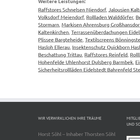
Weitere Leistungen:
Raffstores Schnelsen Niendorf
,
Jalousien Kal
Volksdorf Meiendorf
,
Rollladen Walddörfer
,
B
Stormarn
,
Markisen Ahrensburg Großhansdor
Kaltenkirchen
,
Terrassenüberdachungen Eidels
Plissee Bargteheide
,
Textilscreens Bönningst
Hasloh Ellerau
,
Insektenschutz Quickborn Hasl
Beschattung Trittau
,
Raffstores Reinfeld
,
Rol
Hohenfelde Uhlenhorst Dulsberg Barmbek
,
Ei
Sicherheitsrollläden Eidelstedt Bahrenfeld St
WIR VERWIRKLICHEN IHRE TRÄUME
MITGLI
UND SO
Horst Söhl – Inhaber Thorsten Söhl