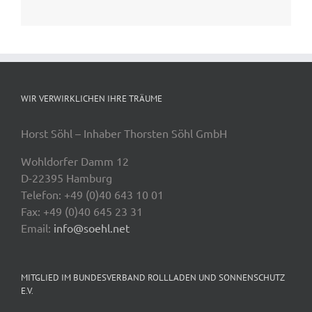
WIR VERWIRKLICHEN IHRE TRÄUME
Horst Söhl – Inhaber Thorsten Söhl GmbH
Wohldorfer Damm 12
D-22395 Hamburg
Telefon: +49 (0)40 643 10 01
Fax: +49 (0)40 645 23 31
Email:
info@soehl.net
MITGLIED IM BUNDESVERBAND ROLLLADEN UND SONNENSCHUTZ
E.V.