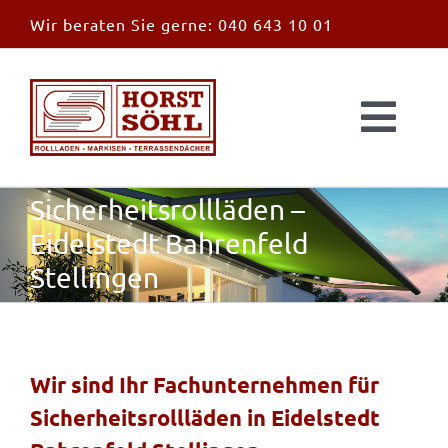
Zum
Wir beraten Sie gerne:
040 643 10 01
Inhalt
springen
Togg
Navi
Start
Sicherheitsrollläden –
Eidelstedt Bahrenfeld
News
Stellingen
Markisen
Überdachungen
Wir sind Ihr Fachunternehmen für
Sicherheitsrollläden in Eidelstedt
Außen & Innen