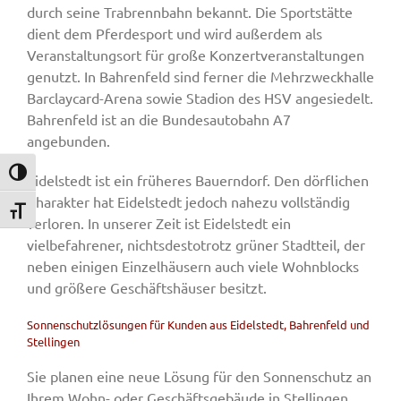
durch seine Trabrennbahn bekannt. Die Sportstätte
dient dem Pferdesport und wird außerdem als
Veranstaltungsort für große Konzertveranstaltungen
genutzt. In Bahrenfeld sind ferner die Mehrzweckhalle
Barclaycard-Arena sowie Stadion des HSV angesiedelt.
Bahrenfeld ist an die Bundesautobahn A7
angebunden.
Umschalten auf hohe Kontraste
Eidelstedt ist ein früheres Bauerndorf. Den dörflichen
Charakter hat Eidelstedt jedoch nahezu vollständig
Schrift vergrößern
verloren. In unserer Zeit ist Eidelstedt ein
vielbefahrener, nichtsdestotrotz grüner Stadtteil, der
neben einigen Einzelhäusern auch viele Wohnblocks
und größere Geschäftshäuser besitzt.
Sonnenschutzlösungen für Kunden aus Eidelstedt, Bahrenfeld und
Stellingen
Sie planen eine neue Lösung für den Sonnenschutz an
Ihrem Wohn- oder Geschäftsgebäude in Stellingen,