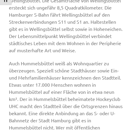
Schrift vergrößern
Wellingsbüttel. Die Gesamtfläche von Wellingsbüttel
ersteckt sich ungefähr 8,5 Quadratkilometer. Die
Hamburger S-Bahn fährt Wellingsbüttel auf den
Streckenverbindungen S11 und S1 an. Haltestellen
gibt es in Wellingsbüttel selbst sowie in Hoheneichen.
Der Lebensmittelpunkt Wellingsbüttel verbindet
städtisches Leben mit dem Wohnen in der Peripherie
auf musterhafte Art und Weise.
Auch Hummelsbüttel weiß als Wohnquartier zu
überzeugen. Speziell schöne Stadthäuser sowie Ein-
und Mehrfamilienhäuser kennzeichnen den Stadtteil.
Etwas unter 17.000 Menschen wohnen in
Hummelsbüttel auf einer Fläche von in etwa neun
km². Der in Hummelsbüttel beheimatete Hockeyclub
UHC macht den Stadtteil über die Ortsgrenzen hinaus
bekannt. Eine direkte Anbindung an das S- oder U-
Bahnnetz der Stadt Hamburg gibt es in
Hummelsbüttel nicht. Wer mit öffentlichen