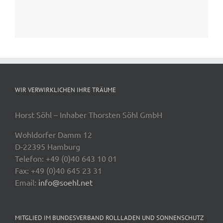
WIR VERWIRKLICHEN IHRE TRÄUME
Horst Söhl – Inhaber Thorsten Söhl GmbH
Wohldorfer Damm 12
D-22395 Hamburg
Telefon: +49 (0)40 643 10 01
Fax: +49 (0)40 645 23 31
Email:
info@soehl.net
MITGLIED IM BUNDESVERBAND ROLLLADEN UND SONNENSCHUTZ