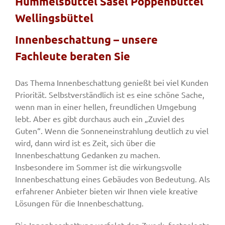
Hummelsbüttel Sasel Poppenbüttel
Wellingsbüttel
Fenster & Türen
Innenbeschattung – unsere
Fachleute beraten Sie
Tore
Das Thema Innenbeschattung genießt bei viel Kunden
Priorität. Selbstverständlich ist es eine schöne Sache,
Smart Home
wenn man in einer hellen, freundlichen Umgebung
lebt. Aber es gibt durchaus auch ein „Zuviel des
Guten“. Wenn die Sonneneinstrahlung deutlich zu viel
Team
wird, dann wird ist es Zeit, sich über die
Innenbeschattung Gedanken zu machen.
Jobs
Insbesondere im Sommer ist die wirkungsvolle
Innenbeschattung eines Gebäudes von Bedeutung. Als
erfahrener Anbieter bieten wir Ihnen viele kreative
Kontakt
Lösungen für die Innenbeschattung.