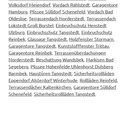
Volksdorf Meiendorf
,
Vordach Rahlstedt
,
Garagentore
Hamburg
,
Plissee Sülldorf Schenefeld
,
Vordach Bad
Oldesloe
,
Terrassendach Norderstedt
,
Terrassendach
Lokstedt Groß Borstel
,
Einbruchschutz Henstedt
Ulzburg
,
Einbruchschutz Tangstedt
,
Einbruchschutz
Reinbek
,
Glasoase Tangstedt
,
Holzfenster Stormarn
,
Garagentore Tangstedt
,
Kunststofffenster Trittau
,
Garagentore Reinbek
,
Terrassenüberdachungen
Norderstedt
,
Beschattung Wandsbek
,
Markisen Bad
Segeberg
,
Plissee Hohenfelde Uhlenhorst Dulsberg
Barmbek
,
Haustüren Tangstedt
,
Sicherheitsrollläden
Eppendorf Alsterdorf Winterhude
,
Rollläden Reinfeld
,
Terrassendächer Kaltenkirchen
,
Garagentore Sülldorf
Schenefeld
,
Sicherheitsrollläden Tangstedt