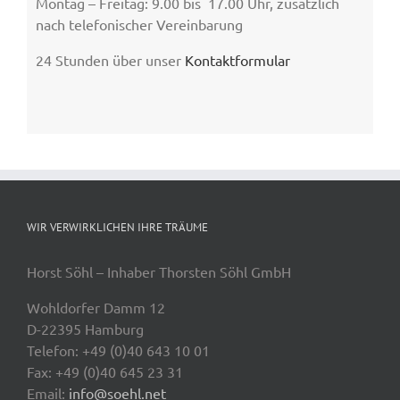
Montag – Freitag: 9.00 bis 17.00 Uhr, zusätzlich
nach telefonischer Vereinbarung
24 Stunden über unser
Kontaktformular
WIR VERWIRKLICHEN IHRE TRÄUME
Horst Söhl – Inhaber Thorsten Söhl GmbH
Wohldorfer Damm 12
D-22395 Hamburg
Telefon: +49 (0)40 643 10 01
Fax: +49 (0)40 645 23 31
Email:
info@soehl.net