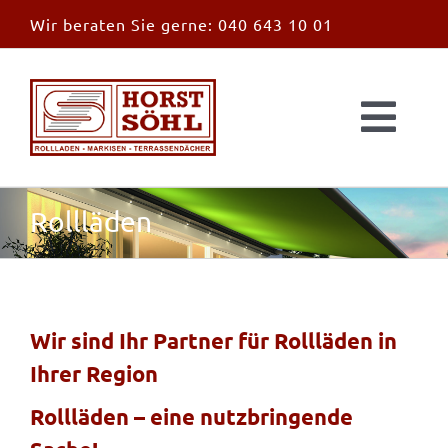
Zum
Wir beraten Sie gerne:
040 643 10 01
Inhalt
springen
Togg
Navi
Start
Rollläden
News
Markisen
Wir sind Ihr Partner für Rollläden in
Ihrer Region
Überdachungen
Rollläden – eine nutzbringende
Außen & Innen