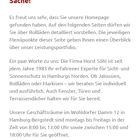
Sache!
Es freut uns sehr, dass Sie unsere Homepage
Fenster & Türen
gefunden haben. Auf den folgenden Seiten dürfen wir
Sie über Rollläden detailliert vorstellen. Die jeweiligen
Menüpunkte dieser Seite geben Ihnen einen Überblick
Tore
über unser Leistungsportfolio.
Ein paar Worte zu uns: Die Firma Horst Söhl ist seit
Smart Home
jdem Jahre 1983 Ihr erfahrener Experte für Sicht- und
Sonnenschutz in Hamburgs Norden. Ob Jalousien,
Team
Rollläden oder Markisen – wir beraten Sie individuell
und ausführlich. Auch Fenster, Türen und
Terrassendächer halten wir für Sie bereit.
Jobs
Unsere Geschäftsräume im Wohldorfer Damm 12 in
Hamburg-Bergstedt sind montags bis freitags in der
Kontakt
Zeit von 8:00 bis 13:00 Uhr sowie zwischen 15:00 und
18:00 Uhr für Sie geöffnet.