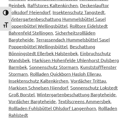
Reinbek
,
Raffstores Kaltenkirchen
,
Deckenlauftor
Volksdorf Meiendorf
,
Insektenschutz Tangstedt
,
Umschalten auf hohe Kontraste
Wintergartenbeschattung Hummelsbüttel Sasel
Poppenbüttel Wellingsbüttel
,
Rolltore Eidelstedt
Schrift vergrößern
Bahrenfeld Stellingen
,
Sicherheitsrollläden
Bargteheide
,
Terrassendach Hummelsbüttel Sasel
Poppenbüttel Wellingsbüttel
,
Beschattung
Bönningstedt Ellerbek Halstenbek
,
Einbruchschutz
Wandsbek
,
Markisen Hohenfelde Uhlenhorst Dulsberg
Barmbek
,
Sonnenschutz Stormarn
,
Kunststofffenster
Stormarn
,
Rollladen Quickborn Hasloh Ellerau
,
Insektenschutz Kaltenkirchen
,
Vordächer Trittau
,
Markisen Schnelsen Niendorf
,
Sonnenschutz Lokstedt
Groß Borstel
,
Wintergartenbeschattung Bargteheide
,
Vordächer Bargteheide
,
Textilscreens Ammersbek
,
Rollladen Fuhlsbüttel Ohlsdorf Langenhorn
,
Rollladen
Rahlstedt