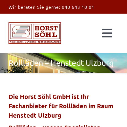
Zum
Wir beraten Sie gerne:
040 643 10 01
Inhalt
springen
Togg
Navi
Start
Rollläden – Henstedt Ulzburg
News
Markisen
Die Horst Söhl GmbH ist Ihr
Fachanbieter für Rollläden im Raum
Überdachungen
Henstedt Ulzburg
Außen & Innen