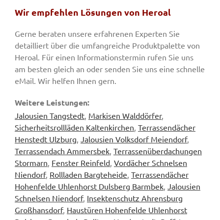
Wir empfehlen Lösungen von Heroal
Gerne beraten unsere erfahrenen Experten Sie
detailliert über die umfangreiche Produktpalette von
Heroal. Für einen Informationstermin rufen Sie uns
am besten gleich an oder senden Sie uns eine schnelle
eMail. Wir helfen Ihnen gern.
Weitere Leistungen:
Jalousien Tangstedt
,
Markisen Walddörfer
,
Sicherheitsrollläden Kaltenkirchen
,
Terrassendächer
Henstedt Ulzburg
,
Jalousien Volksdorf Meiendorf
,
Terrassendach Ammersbek
,
Terrassenüberdachungen
Stormarn
,
Fenster Reinfeld
,
Vordächer Schnelsen
Niendorf
,
Rollladen Bargteheide
,
Terrassendächer
Hohenfelde Uhlenhorst Dulsberg Barmbek
,
Jalousien
Schnelsen Niendorf
,
Insektenschutz Ahrensburg
Großhansdorf
,
Haustüren Hohenfelde Uhlenhorst