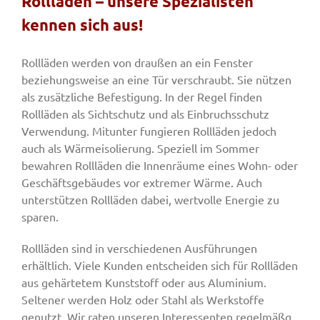
Rollläden – unsere Spezialisten
kennen sich aus!
Fenster & Türen
Rollläden werden von draußen an ein Fenster
beziehungsweise an eine Tür verschraubt. Sie nützen
Tore
als zusätzliche Befestigung. In der Regel finden
Rollläden als Sichtschutz und als Einbruchsschutz
Verwendung. Mitunter fungieren Rollläden jedoch
Smart Home
auch als Wärmeisolierung. Speziell im Sommer
bewahren Rollläden die Innenräume eines Wohn- oder
Geschäftsgebäudes vor extremer Wärme. Auch
Team
unterstützen Rollläden dabei, wertvolle Energie zu
sparen.
Jobs
Rollläden sind in verschiedenen Ausführungen
erhältlich. Viele Kunden entscheiden sich für Rollläden
Kontakt
aus gehärtetem Kunststoff oder aus Aluminium.
Seltener werden Holz oder Stahl als Werkstoffe
genutzt. Wir raten unseren Interessenten regelmäßg