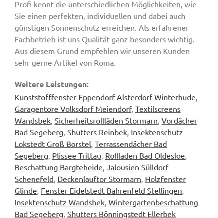
Profi kennt die unterschiedlichen Möglichkeiten, wie
Sie einen perfekten, individuellen und dabei auch
günstigen Sonnenschutz erreichen. Als erfahrener
Fachbetrieb ist uns Qualität ganz besonders wichtig.
Aus diesem Grund empfehlen wir unseren Kunden
sehr gerne Artikel von Roma.
Weitere Leistungen:
Kunststofffenster Eppendorf Alsterdorf Winterhude
,
Garagentore Volksdorf Meiendorf
,
Textilscreens
Wandsbek
,
Sicherheitsrollläden Stormarn
,
Vordächer
Bad Segeberg
,
Shutters Reinbek
,
Insektenschutz
Lokstedt Groß Borstel
,
Terrassendächer Bad
Segeberg
,
Plissee Trittau
,
Rollladen Bad Oldesloe
,
Beschattung Bargteheide
,
Jalousien Sülldorf
Schenefeld
,
Deckenlauftor Stormarn
,
Holzfenster
Glinde
,
Fenster Eidelstedt Bahrenfeld Stellingen
,
Insektenschutz Wandsbek
,
Wintergartenbeschattung
Bad Segeberg
,
Shutters Bönningstedt Ellerbek