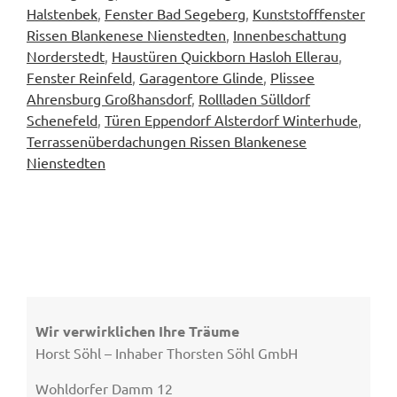
Halstenbek
,
Fenster Bad Segeberg
,
Kunststofffenster
Rissen Blankenese Nienstedten
,
Innenbeschattung
Norderstedt
,
Haustüren Quickborn Hasloh Ellerau
,
Fenster Reinfeld
,
Garagentore Glinde
,
Plissee
Ahrensburg Großhansdorf
,
Rollladen Sülldorf
Schenefeld
,
Türen Eppendorf Alsterdorf Winterhude
,
Terrassenüberdachungen Rissen Blankenese
Nienstedten
Wir verwirklichen Ihre Träume
Horst Söhl – Inhaber Thorsten Söhl GmbH
Wohldorfer Damm 12