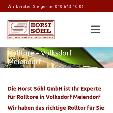
Zum
Wir beraten Sie gerne:
040 643 10 01
Inhalt
springen
Togg
Navi
Start
Rolltore – Volksdorf
Meiendorf
News
Markisen
Die Horst Söhl GmbH ist Ihr Experte
für Rolltore in Volksdorf Meiendorf
Überdachungen
Wir haben das richtige Rolltor für Sie
Außen & Innen