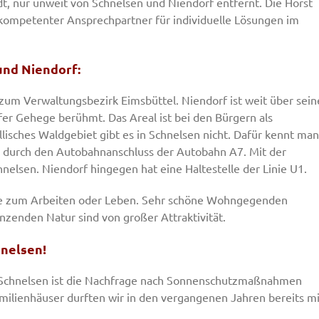
dt, nur unweit von Schnelsen und Niendorf entfernt. Die Horst
 kompetenter Ansprechpartner für individuelle Lösungen im
und Niendorf:
zum Verwaltungsbezirk Eimsbüttel. Niendorf ist weit über sein
er Gehege berühmt. Das Areal ist bei den Bürgern als
yllisches Waldgebiet gibt es in Schnelsen nicht. Dafür kennt man
l durch den Autobahnanschluss der Autobahn A7. Mit der
elsen. Niendorf hingegen hat eine Haltestelle der Linie U1.
e zum Arbeiten oder Leben. Sehr schöne Wohngegenden
nzenden Natur sind von großer Attraktivität.
hnelsen!
d Schnelsen ist die Nachfrage nach Sonnenschutzmaßnahmen
milienhäuser durften wir in den vergangenen Jahren bereits mi