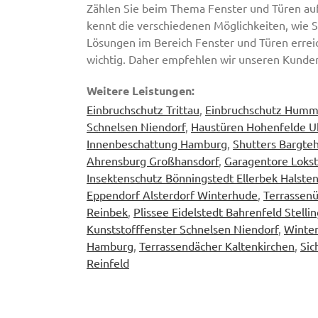
Zählen Sie beim Thema Fenster und Türen auf
kennt die verschiedenen Möglichkeiten, wie Si
Lösungen im Bereich Fenster und Türen erreic
wichtig. Daher empfehlen wir unseren Kunden
Weitere Leistungen:
Einbruchschutz Trittau
,
Einbruchschutz Humme
Schnelsen Niendorf
,
Haustüren Hohenfelde U
Innenbeschattung Hamburg
,
Shutters Bargte
Ahrensburg Großhansdorf
,
Garagentore Lokst
Insektenschutz Bönningstedt Ellerbek Halste
Eppendorf Alsterdorf Winterhude
,
Terrassen
Reinbek
,
Plissee Eidelstedt Bahrenfeld Stelli
Kunststofffenster Schnelsen Niendorf
,
Winter
Hamburg
,
Terrassendächer Kaltenkirchen
,
Sic
Reinfeld