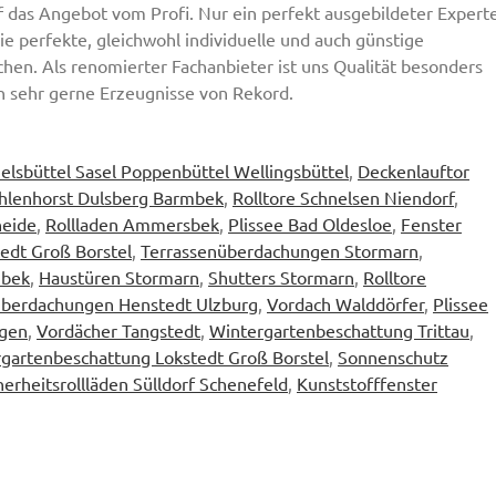
 das Angebot vom Profi. Nur ein perfekt ausgebildeter Expert
e perfekte, gleichwohl individuelle und auch günstige
hen. Als renomierter Fachanbieter ist uns Qualität besonders
 sehr gerne Erzeugnisse von Rekord.
lsbüttel Sasel Poppenbüttel Wellingsbüttel
,
Deckenlauftor
hlenhorst Dulsberg Barmbek
,
Rolltore Schnelsen Niendorf
,
heide
,
Rollladen Ammersbek
,
Plissee Bad Oldesloe
,
Fenster
edt Groß Borstel
,
Terrassenüberdachungen Stormarn
,
nbek
,
Haustüren Stormarn
,
Shutters Stormarn
,
Rolltore
überdachungen Henstedt Ulzburg
,
Vordach Walddörfer
,
Plissee
ngen
,
Vordächer Tangstedt
,
Wintergartenbeschattung Trittau
,
gartenbeschattung Lokstedt Groß Borstel
,
Sonnenschutz
herheitsrollläden Sülldorf Schenefeld
,
Kunststofffenster