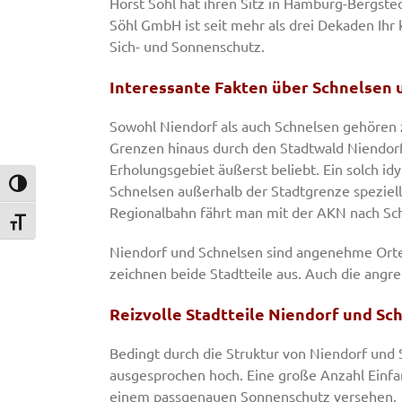
Horst Söhl hat ihren Sitz in Hamburg-Bergste
Söhl GmbH ist seit mehr als drei Dekaden Ihr
Sich- und Sonnenschutz.
Interessante Fakten über Schnelsen 
Sowohl Niendorf als auch Schnelsen gehören 
Grenzen hinaus durch den Stadtwald Niendorf
Erholungsgebiet äußerst beliebt. Ein solch id
Umschalten auf hohe Kontraste
Schnelsen außerhalb der Stadtgrenze speziel
Regionalbahn fährt man mit der AKN nach Schn
Schrift vergrößern
Niendorf und Schnelsen sind angenehme Ort
zeichnen beide Stadtteile aus. Auch die angre
Reizvolle Stadtteile Niendorf und Sc
Bedingt durch die Struktur von Niendorf un
ausgesprochen hoch. Eine große Anzahl Einfa
einem passgenauen Sonnenschutz versehen.