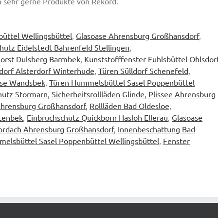
 sehr gerne Produkte von Rekord.
üttel Wellingsbüttel
,
Glasoase Ahrensburg Großhansdorf
,
hutz Eidelstedt Bahrenfeld Stellingen
,
orst Dulsberg Barmbek
,
Kunststofffenster Fuhlsbüttel Ohlsdor
orf Alsterdorf Winterhude
,
Türen Sülldorf Schenefeld
,
ase Wandsbek
,
Türen Hummelsbüttel Sasel Poppenbüttel
hutz Stormarn
,
Sicherheitsrollläden Glinde
,
Plissee Ahrensburg
Ahrensburg Großhansdorf
,
Rollläden Bad Oldesloe
,
stenbek
,
Einbruchschutz Quickborn Hasloh Ellerau
,
Glasoase
ordach Ahrensburg Großhansdorf
,
Innenbeschattung Bad
melsbüttel Sasel Poppenbüttel Wellingsbüttel
,
Fenster