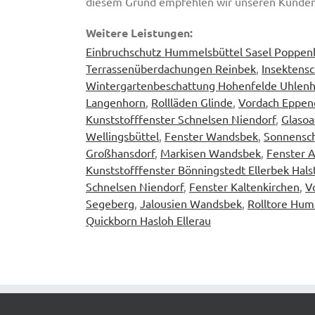
diesem Grund empfehlen wir unseren Kunden
Weitere Leistungen:
Einbruchschutz Hummelsbüttel Sasel Poppenb
Terrassenüberdachungen Reinbek
,
Insektensc
Wintergartenbeschattung Hohenfelde Uhlenh
Langenhorn
,
Rollläden Glinde
,
Vordach Eppend
Kunststofffenster Schnelsen Niendorf
,
Glaso
Wellingsbüttel
,
Fenster Wandsbek
,
Sonnensc
Großhansdorf
,
Markisen Wandsbek
,
Fenster 
Kunststofffenster Bönningstedt Ellerbek Hal
Schnelsen Niendorf
,
Fenster Kaltenkirchen
,
V
Segeberg
,
Jalousien Wandsbek
,
Rolltore Hum
Quickborn Hasloh Ellerau