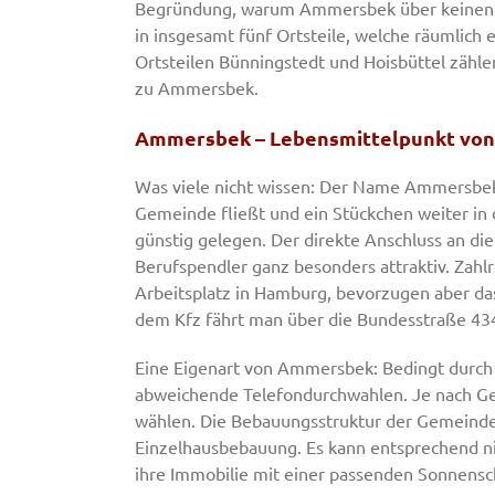
Begründung, warum Ammersbek über keinen wi
in insgesamt fünf Ortsteile, welche räumlich
Ortsteilen Bünningstedt und Hoisbüttel zäh
zu Ammersbek.
Ammersbek – Lebensmittelpunkt von 
Was viele nicht wissen: Der Name Ammersbek 
Gemeinde fließt und ein Stückchen weiter in
günstig gelegen. Der direkte Anschluss an d
Berufspendler ganz besonders attraktiv. Zah
Arbeitsplatz in Hamburg, bevorzugen aber das
dem Kfz fährt man über die Bundesstraße 4
Eine Eigenart von Ammersbek: Bedingt durch 
abweichende Telefondurchwahlen. Je nach Gem
wählen. Die Bebauungsstruktur der Gemeind
Einzelhausbebauung. Es kann entsprechend ni
ihre Immobilie mit einer passenden Sonnensc