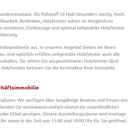
undenresonanz. Als Rohstoff ist Holz besonders wertig. Auch
ltbarkeit. Bedenken, Holzfenster wären im Vergleich zu
m verneinen. Erstklassige und optimal behandelte Holzfenster
itterung.
as Wohnambiente aus. In unserem Angebot bieten wir Ihnen
u. Und natürlich erfüllen zeitgemäﬂe Holzfenster auch alle
haltes. Sie sehen: Ein ausgezeichnetes Holzfenster lässt
Holzfenster betonen Sie die Architektur Ihrer Immobilie
schäftsimmobilie
ialisten. Wir verfügen über langjährige Routine und freuen uns
besten Sie vereinbaren einfach einmal ein unverbindliches
 oder EMail genügen. Unsere Ausstellungsräume sind montags
0 Uhr sowie in der Zeit von 15:00 und 18:00 Uhr für Sie geöffnet.