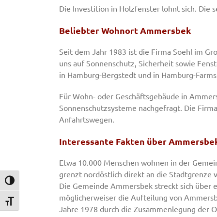
Die Investition in Holzfenster lohnt sich. Di
Beliebter Wohnort Ammersbek
Seit dem Jahr 1983 ist die Firma Soehl im Gr
uns auf Sonnenschutz, Sicherheit sowie Fenste
in Hamburg-Bergstedt und in Hamburg-Farmse
Für Wohn- oder Geschäftsgebäude in Ammers
Sonnenschutzsysteme nachgefragt. Die Firma So
Anfahrtswegen.
Interessante Fakten über Ammersbek
Etwa 10.000 Menschen wohnen in der Gemei
grenzt nordöstlich direkt an die Stadtgren
Umschalten auf hohe Kontraste
Die Gemeinde Ammersbek streckt sich über ei
möglicherweiser die Aufteilung von Ammersbe
Schrift vergrößern
Jahre 1978 durch die Zusammenlegung der Ort