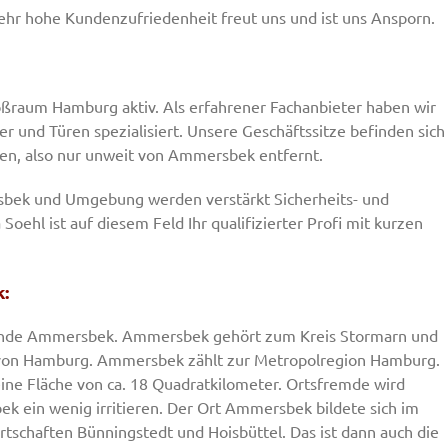
e sehr hohe Kundenzufriedenheit freut uns und ist uns Ansporn.
oßraum Hamburg aktiv. Als erfahrener Fachanbieter haben wir
r und Türen spezialisiert. Unsere Geschäftssitze befinden sich
n, also nur unweit von Ammersbek entfernt.
bek und Umgebung werden verstärkt Sicherheits- und
ehl ist auf diesem Feld Ihr qualifizierter Profi mit kurzen
:
nde Ammersbek. Ammersbek gehört zum Kreis Stormarn und
ze von Hamburg. Ammersbek zählt zur Metropolregion Hamburg.
ne Fläche von ca. 18 Quadratkilometer. Ortsfremde wird
k ein wenig irritieren. Der Ort Ammersbek bildete sich im
schaften Bünningstedt und Hoisbüttel. Das ist dann auch die