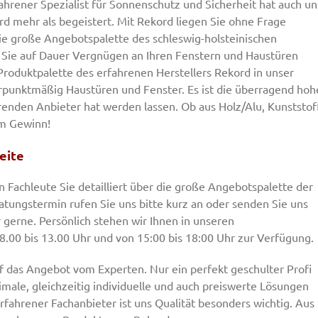
ahrener Spezialist für Sonnenschutz und Sicherheit hat auch un
d mehr als begeistert. Mit Rekord liegen Sie ohne Frage
die große Angebotspalette des schleswig-holsteinischen
ss Sie auf Dauer Vergnügen an Ihren Fenstern und Haustüren
 Produktpalette des erfahrenen Herstellers Rekord in unser
rpunktmäßig Haustüren und Fenster. Es ist die überragend hoh
renden Anbieter hat werden lassen. Ob aus Holz/Alu, Kunststof
em Gewinn!
eite
Fachleute Sie detailliert über die große Angebotspalette der
tungstermin rufen Sie uns bitte kurz an oder senden Sie uns
r gerne. Persönlich stehen wir Ihnen in unseren
.00 bis 13.00 Uhr und von 15:00 bis 18:00 Uhr zur Verfügung.
 das Angebot vom Experten. Nur ein perfekt geschulter Profi
imale, gleichzeitig individuelle und auch preiswerte Lösungen
rfahrener Fachanbieter ist uns Qualität besonders wichtig. Aus