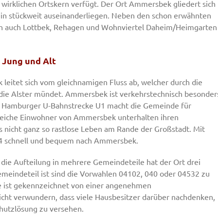
rklichen Ortskern verfügt. Der Ort Ammersbek gliedert sich
 ein stückweit auseinanderliegen. Neben den schon erwähnten
len auch Lottbek, Rehagen und Wohnviertel Daheim/Heimgarten
Jung und Alt
leitet sich vom gleichnamigen Fluss ab, welcher durch die
 die Alster mündet. Ammersbek ist verkehrstechnisch besonder
ie Hamburger U-Bahnstrecke U1 macht die Gemeinde für
lreiche Einwohner von Ammersbek unterhalten ihren
 nicht ganz so rastlose Leben am Rande der Großstadt. Mit
34 schnell und bequem nach Ammersbek.
die Aufteilung in mehrere Gemeindeteile hat der Ort drei
eindeteil ist sind die Vorwahlen 04102, 040 oder 04532 zu
e ist gekennzeichnet von einer angenehmen
cht verwundern, dass viele Hausbesitzer darüber nachdenken,
hutzlösung zu versehen.