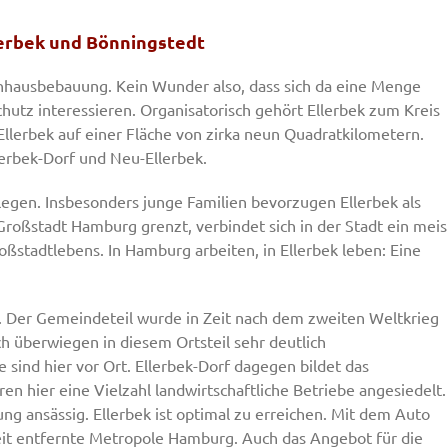
lerbek und Bönningstedt
hnhausbebauung. Kein Wunder also, dass sich da eine Menge
utz interessieren. Organisatorisch gehört Ellerbek zum Kreis
lerbek auf einer Fläche von zirka neun Quadratkilometern.
llerbek-Dorf und Neu-Ellerbek.
legen. Insbesonders junge Familien bevorzugen Ellerbek als
Großstadt Hamburg grenzt, verbindet sich in der Stadt ein meis
oßstadtlebens. In Hamburg arbeiten, in Ellerbek leben: Eine
. Der Gemeindeteil wurde in Zeit nach dem zweiten Weltkrieg
ch überwiegen in diesem Ortsteil sehr deutlich
e sind hier vor Ort. Ellerbek-Dorf dagegen bildet das
ren hier eine Vielzahl landwirtschaftliche Betriebe angesiedelt.
g ansässig. Ellerbek ist optimal zu erreichen. Mit dem Auto
eit entfernte Metropole Hamburg. Auch das Angebot für die