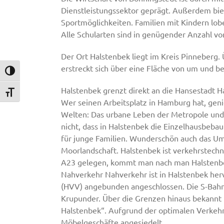
Dienstleistungssektor geprägt. Außerdem bie
Sportmöglichkeiten. Familien mit Kindern lo
Alle Schularten sind in genügender Anzahl v
Der Ort Halstenbek liegt im Kreis Pinneberg
erstreckt sich über eine Fläche von um und b
Umschalten auf hohe Kontraste
Halstenbek grenzt direkt an die Hansestadt 
Schrift vergrößern
Wer seinen Arbeitsplatz in Hamburg hat, ge
Welten: Das urbane Leben der Metropole und d
nicht, dass in Halstenbek die Einzelhausbeba
für junge Familien. Wunderschön auch das Umfe
Moorlandschaft. Halstenbek ist verkehrstech
A23 gelegen, kommt man nach man Halstenbek
Nahverkehr Nahverkehr ist in Halstenbek her
(HVV) angebunden angeschlossen. Die S-Bahn
Krupunder. Über die Grenzen hinaus bekannt 
Halstenbek“. Aufgrund der optimalen Verkeh
Möbelgeschäfte angesiedelt.