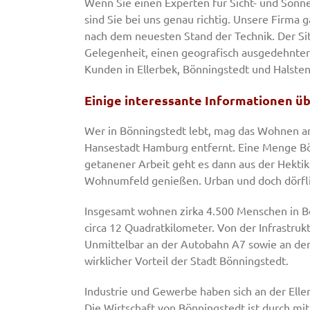
Wenn Sie einen Experten für Sicht- und Sonne
sind Sie bei uns genau richtig. Unsere Firma 
nach dem neuesten Stand der Technik. Der Si
Gelegenheit, einen geografisch ausgedehntere
Kunden in Ellerbek, Bönningstedt und Halsten
Einige interessante Informationen üb
Wer in Bönningstedt lebt, mag das Wohnen am
Hansestadt Hamburg entfernt. Eine Menge Bö
getanener Arbeit geht es dann aus der Hektik
Wohnumfeld genießen. Urban und doch dörflic
Insgesamt wohnen zirka 4.500 Menschen in Bön
circa 12 Quadratkilometer. Von der Infrastruk
Unmittelbar an der Autobahn A7 sowie an der B
wirklicher Vorteil der Stadt Bönningstedt.
Industrie und Gewerbe haben sich an der Ell
Die Wirtschaft von Bönningstedt ist durch 