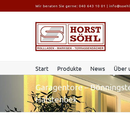
Zum
Wir beraten Sie gerne:
040 643 10 01
|
info@soehl
Inhalt
springen
Start
Produkte
News
Über 
Garagentore – Bönningste
Halstenbek