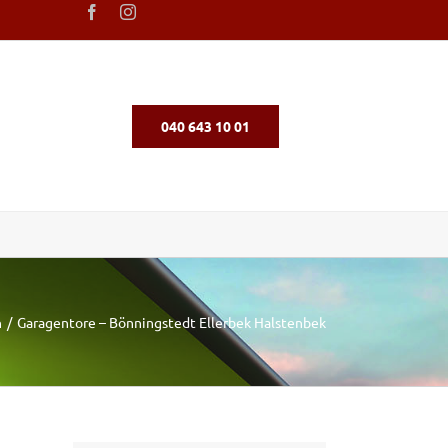
040 643 10 01
n
Garagentore – Bönningstedt Ellerbek Halstenbek