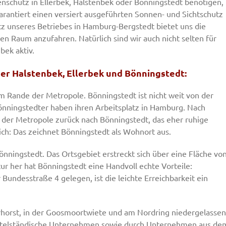
nschutz in Ellerbek, Halstenbek oder Bönningstedt benötigen,
garantiert einen versiert ausgeführten Sonnen- und Sichtschutz
tz unseres Betriebes in Hamburg-Bergstedt bietet uns die
n Raum anzufahren. Natürlich sind wir auch nicht selten für
bek aktiv.
er Halstenbek, Ellerbek und Bönningstedt:
 Rande der Metropole. Bönningstedt ist nicht weit von der
nningstedter haben ihren Arbeitsplatz in Hamburg. Nach
 der Metropole zurück nach Bönningstedt, das eher ruhige
h: Das zeichnet Bönningstedt als Wohnort aus.
ningstedt. Das Ortsgebiet erstreckt sich über eine Fläche vo
tur her hat Bönningstedt eine Handvoll echte Vorteile:
undesstraße 4 gelegen, ist die leichte Erreichbarkeit ein
erhorst, in der Goosmoortwiete und am Nordring niedergelassen
mittelständische Unternehmen sowie durch Unternehmen aus de