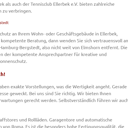
ek als auch der Tennisclub Ellerbek e.V. bieten zahlreiche
ch zu verbringen.
stedt
chutz an Ihrem Wohn- oder Geschäftsgebäude in Ellerbek,
 kompetente Beratung, dann wenden Sie sich vertrauensvoll a
n Hamburg-Bergstedt, also nicht weit von Elmshorn entfernt. Die
ten der kompetente Ansprechpartner für kreative und
Sonnenschutz.
ch!
haben exakte Vorstellungen, was die Wertigkeit angeht. Gerade
se geweckt. Bei uns sind Sie richtig. Wir bieten Ihnen
wartungen gerecht werden. Selbstverständlich führen wir auc
Raffstores und Rollläden. Garagentore und automatische
o von Roma. Es ist die besonders hohe Fertigungsqualität, die