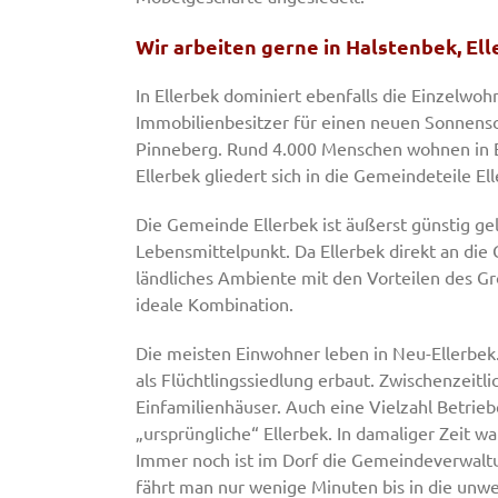
Wir arbeiten gerne in Halstenbek, El
In Ellerbek dominiert ebenfalls die Einzelwo
Immobilienbesitzer für einen neuen Sonnensch
Pinneberg. Rund 4.000 Menschen wohnen in El
Ellerbek gliedert sich in die Gemeindeteile E
Die Gemeinde Ellerbek ist äußerst günstig ge
Lebensmittelpunkt. Da Ellerbek direkt an die 
ländliches Ambiente mit den Vorteilen des Gr
ideale Kombination.
Die meisten Einwohner leben in Neu-Ellerbek
als Flüchtlingssiedlung erbaut. Zwischenzeitli
Einfamilienhäuser. Auch eine Vielzahl Betrieb
„ursprüngliche“ Ellerbek. In damaliger Zeit wa
Immer noch ist im Dorf die Gemeindeverwaltun
fährt man nur wenige Minuten bis in die unw