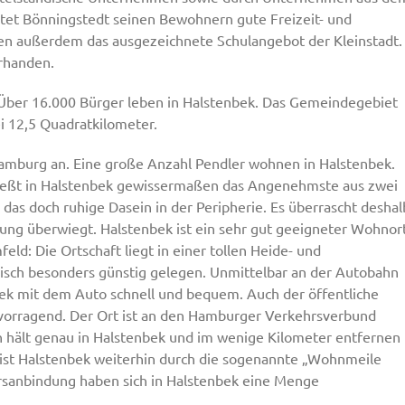
tet Bönningstedt seinen Bewohnern gute Freizeit- und
ben außerdem das ausgezeichnete Schulangebot der Kleinstadt.
orhanden.
. Über 16.000 Bürger leben in Halstenbek. Das Gemeindegebiet
ei 12,5 Quadratkilometer.
Hamburg an. Eine große Anzahl Pendler wohnen in Halstenbek.
nießt in Halstenbek gewissermaßen das Angenehmste aus zwei
as doch ruhige Dasein in der Peripherie. Es überrascht deshal
uung überwiegt. Halstenbek ist ein sehr gut geeigneter Wohnor
ld: Die Ortschaft liegt in einer tollen Heide- und
nisch besonders günstig gelegen. Unmittelbar an der Autobahn
 mit dem Auto schnell und bequem. Auch der öffentliche
vorragend. Der Ort ist an den Hamburger Verkehrsverbund
 hält genau in Halstenbek und im wenige Kilometer entfernen
ist Halstenbek weiterhin durch die sogenannte „Wohnmeile
rsanbindung haben sich in Halstenbek eine Menge