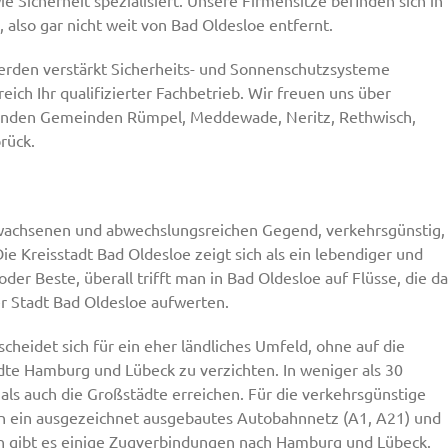
 Sicherheit spezialisiert. Unsere Firmensitze befinden sich in
lso gar nicht weit von Bad Oldesloe entfernt.
rden verstärkt Sicherheits- und Sonnenschutzsysteme
eich Ihr qualifizierter Fachbetrieb. Wir freuen uns über
enden Gemeinden Rümpel, Meddewade, Neritz, Rethwisch,
rück.
ewachsenen und abwechslungsreichen Gegend, verkehrsgünstig,
 Kreisstadt Bad Oldesloe zeigt sich als ein lebendiger und
r Beste, überall trifft man in Bad Oldesloe auf Flüsse, die da
er Stadt Bad Oldesloe aufwerten.
cheidet sich für ein eher ländliches Umfeld, ohne auf die
e Hamburg und Lübeck zu verzichten. In weniger als 30
als auch die Großstädte erreichen. Für die verkehrsgünstige
n ein ausgezeichnet ausgebautes Autobahnnetz (A1, A21) und
 gibt es einige Zugverbindungen nach Hamburg und Lübeck.