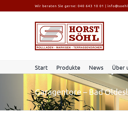
Zum
Wir beraten Sie gerne:
040 643 10 01
|
info@soehl
Inhalt
springen
Start
Produkte
News
Über 
Garagentore – Bad Oldes