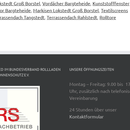
okstedt Groß Borstel
,
Vordächer Bargteheide
,
Kunststofffenster
or Bargteheide
,
Markisen Lokstedt Groß Borstel
,
Textilscreens
rassendach Tangstedt
,
Terrassendach Rahlstedt
,
Rolltore
ED IM BUNDESVERBAND ROLLLADEN
UNSERE ÖFFNUNGSZEITEN
NNENSCHUTZ E.V.
Montag – Freitag: 9.00 bis 1
Uhr, zusätzlich nach telefoni
Vereinbarung
24 Stunden über unser
Kontaktformular