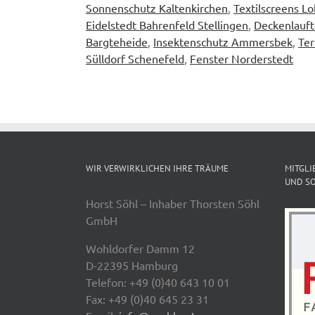
Sonnenschutz Kaltenkirchen
,
Textilscreens L
Eidelstedt Bahrenfeld Stellingen
,
Deckenlauft
Bargteheide
,
Insektenschutz Ammersbek
,
Ter
Sülldorf Schenefeld
,
Fenster Norderstedt
WIR VERWIRKLICHEN IHRE TRÄUME
MITGLI
UND SO
Horst Söhl – Inhaber Thorsten Söhl
GmbH
Wohldorfer Damm 12
D-22395 Hamburg
Telefon: +49 (0)40 643 10 01
Fax: +49 (0)40 645 23 31