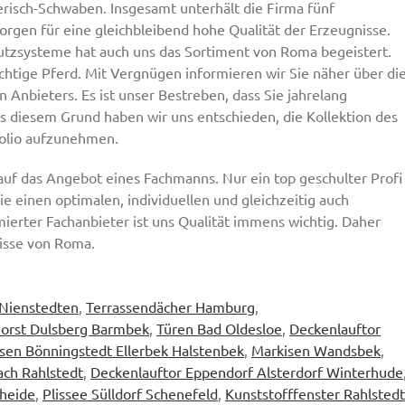
risch-Schwaben. Insgesamt unterhält die Firma fünf
orgen für eine gleichbleibend hohe Qualität der Erzeugnisse.
chutzsysteme hat auch uns das Sortiment von Roma begeistert.
ichtige Pferd. Mit Vergnügen informieren wir Sie näher über di
 Anbieters. Es ist unser Bestreben, dass Sie jahrelang
 diesem Grund haben wir uns entschieden, die Kollektion des
olio aufzunehmen.
uf das Angebot eines Fachmanns. Nur ein top geschulter Profi
e einen optimalen, individuellen und gleichzeitig auch
ierter Fachanbieter ist uns Qualität immens wichtig. Daher
isse von Roma.
 Nienstedten
,
Terrassendächer Hamburg
,
orst Dulsberg Barmbek
,
Türen Bad Oldesloe
,
Deckenlauftor
sen Bönningstedt Ellerbek Halstenbek
,
Markisen Wandsbek
,
ach Rahlstedt
,
Deckenlauftor Eppendorf Alsterdorf Winterhude
eheide
,
Plissee Sülldorf Schenefeld
,
Kunststofffenster Rahlstedt