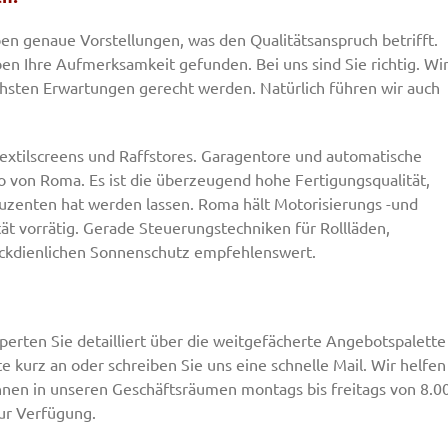
ben genaue Vorstellungen, was den Qualitätsanspruch betrifft.
 Ihre Aufmerksamkeit gefunden. Bei uns sind Sie richtig. Wi
chsten Erwartungen gerecht werden. Natürlich führen wir auch
extilscreens und Raffstores. Garagentore und automatische
io von Roma. Es ist die überzeugend hohe Fertigungsqualität,
zenten hat werden lassen. Roma hält Motorisierungs -und
t vorrätig. Gerade Steuerungstechniken für Rollläden,
weckdienlichen Sonnenschutz empfehlenswert.
erten Sie detailliert über die weitgefächerte Angebotspalette
e kurz an oder schreiben Sie uns eine schnelle Mail. Wir helfen
hnen in unseren Geschäftsräumen montags bis freitags von 8.0
zur Verfügung.