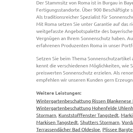
Der Stammsitz von Roma ist in Burgau in Baye
Fertigungsstandorte. Über 900 Beschäftigte s
Als traditionsreicher Spezialist für Sonnens
Mit Roma setzen Sie unter Garantie auf das r
weitgefasste Angebotspalette des bayerischen
Vergnügen an Ihrem Sonnenschutz haben. Aus
erfahrenen Produzenten Roma in unser Portf
Setzen Sie beim Thema Sonnenschutzartikel a
kennt die verschiedenen Möglichkeiten, wie Si
preiswerten Sonnenschutz erzielen. Als renom
empfehlen wir unseren Kunden gern Erzeugn
Weitere Leistungen:
Wintergartenbeschattung Rissen Blankenese
Wintergartenbeschattung Hohenfelde Uhlenh
Stormarn
,
Kunststofffenster Tangstedt
,
Marki
Markisen Tangstedt
,
Shutters Stormarn
,
Vord
Terrassendächer Bad Oldesloe
,
Plissee Bargt