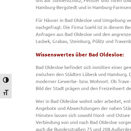
uns auf Sonnenschutz, Fenster und Türen sowie
Hamburg-Bergstedt und in Hamburg-Farmsen, a
Für Häuser in Bad Oldesloe und Umgebung we
nachgefragt. Die Firma Soehl ist in diesem Ber
Anfragen aus Bad Oldesloe und den angrenz
Lasbek, Grabau, Steinburg, Pölitz und Travenb
Wissenswertes über Bad Oldesloe:
Bad Oldesloe befindet sich inmitten einer g
zwischen den Städten Lübeck und Hamburg. Die
moderner Gewerbe- bzw. Wohnort. Ob Trave ode
Umschalten auf hohe Kontraste
Bild der Stadt prägen und den Freizeitwert d
Schrift vergrößern
Wer in Bad Oldesloe wohnt oder arbeitet, ents
Angebote und Abwechslungen der nahen Städt
Minuten lassen sich sowohl Nord- und Ostsee 
Verbindung von und nach Bad Oldesloe sorge
auch die Bundesstraßen 75 und 208.Außerden