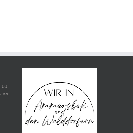
7.00
scher