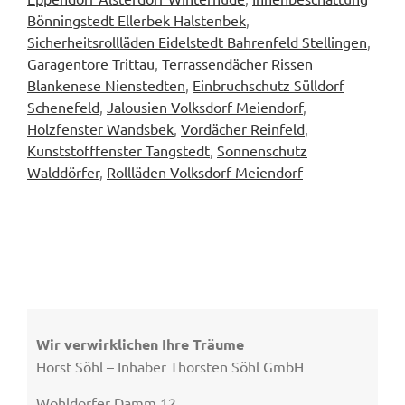
Bönningstedt Ellerbek Halstenbek
,
Sicherheitsrollläden Eidelstedt Bahrenfeld Stellingen
,
Garagentore Trittau
,
Terrassendächer Rissen
Blankenese Nienstedten
,
Einbruchschutz Sülldorf
Schenefeld
,
Jalousien Volksdorf Meiendorf
,
Holzfenster Wandsbek
,
Vordächer Reinfeld
,
Kunststofffenster Tangstedt
,
Sonnenschutz
Walddörfer
,
Rollläden Volksdorf Meiendorf
Wir verwirklichen Ihre Träume
Horst Söhl – Inhaber Thorsten Söhl GmbH
Wohldorfer Damm 12