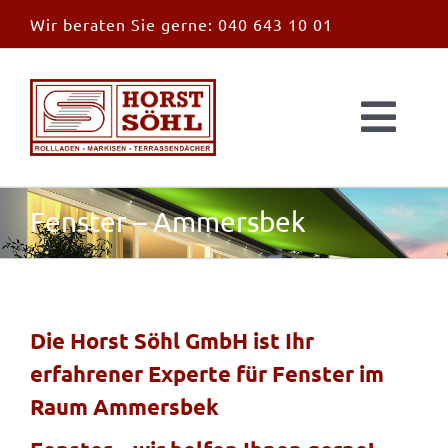
Zum
Wir beraten Sie gerne:
040 643 10 01
Inhalt
springen
Togg
Navi
Start
Fenster – Ammersbek
News
Markisen
Die Horst Söhl GmbH ist Ihr
erfahrener Experte für Fenster im
Überdachungen
Raum Ammersbek
Außen & Innen