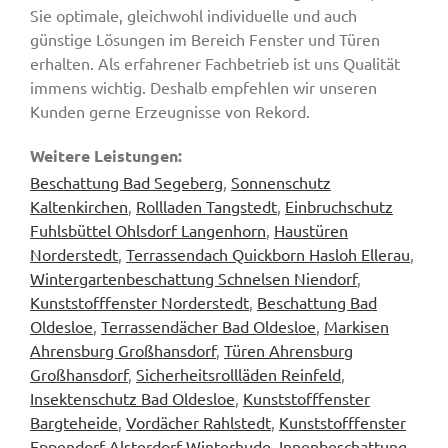
Sie optimale, gleichwohl individuelle und auch
günstige Lösungen im Bereich Fenster und Türen
erhalten. Als erfahrener Fachbetrieb ist uns Qualität
immens wichtig. Deshalb empfehlen wir unseren
Kunden gerne Erzeugnisse von Rekord.
Weitere Leistungen:
Beschattung Bad Segeberg
,
Sonnenschutz
Kaltenkirchen
,
Rollladen Tangstedt
,
Einbruchschutz
Fuhlsbüttel Ohlsdorf Langenhorn
,
Haustüren
Norderstedt
,
Terrassendach Quickborn Hasloh Ellerau
,
Wintergartenbeschattung Schnelsen Niendorf
,
Kunststofffenster Norderstedt
,
Beschattung Bad
Oldesloe
,
Terrassendächer Bad Oldesloe
,
Markisen
Ahrensburg Großhansdorf
,
Türen Ahrensburg
Großhansdorf
,
Sicherheitsrollläden Reinfeld
,
Insektenschutz Bad Oldesloe
,
Kunststofffenster
Bargteheide
,
Vordächer Rahlstedt
,
Kunststofffenster
Eppendorf Alsterdorf Winterhude
,
Innenbeschattung