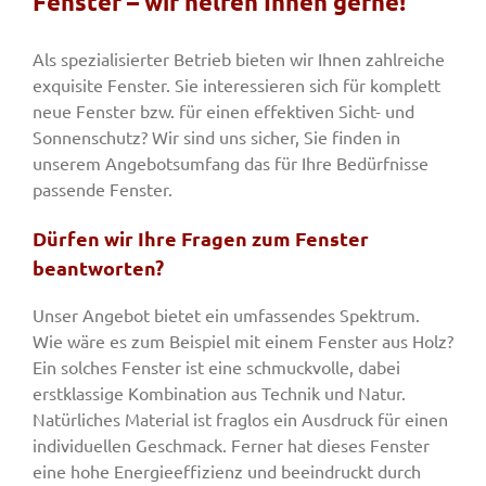
Fenster – wir helfen Ihnen gerne!
Als spezialisierter Betrieb bieten wir Ihnen zahlreiche
Fenster & Türen
exquisite Fenster. Sie interessieren sich für komplett
neue Fenster bzw. für einen effektiven Sicht- und
Sonnenschutz? Wir sind uns sicher, Sie finden in
Tore
unserem Angebotsumfang das für Ihre Bedürfnisse
passende Fenster.
Smart Home
Dürfen wir Ihre Fragen zum Fenster
beantworten?
Team
Unser Angebot bietet ein umfassendes Spektrum.
Wie wäre es zum Beispiel mit einem Fenster aus Holz?
Jobs
Ein solches Fenster ist eine schmuckvolle, dabei
erstklassige Kombination aus Technik und Natur.
Natürliches Material ist fraglos ein Ausdruck für einen
Kontakt
individuellen Geschmack. Ferner hat dieses Fenster
eine hohe Energieeffizienz und beeindruckt durch