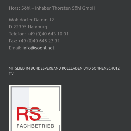
Horst Söhl – Inhaber Thorsten Söhl GmbH
Wohldorfer Damm 12
D-22395 Hamburg
Telefon: +49 (0)40 643 10 01
Fax: +49 (0)40 645 23 31
Email:
info@soehl.net
MITGLIED IM BUNDESVERBAND ROLLLADEN UND SONNENSCHUTZ
E.V.