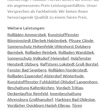
ein angemessenes Preis-Leistungsverhältnis. Unser
Versprechen als Fachbetrieb: Wir bieten Ihnen
hervorragende Qualität zu einem fairen Preis.
Weitere Leistungen:
Rollläden Ammersbek
,
Kunststofffenster
Bönningstedt Ellerbek Halstenbek
,
Plissee Glinde
,
Sonnenschutz Hohenfelde Uhlenhorst Dulsberg
Barmbek
,
Rollladen Reinbek
,
Rollladen Wandsbek
,
Sonnenschutz Volksdorf Meiendorf
,
Holzfenster
Henstedt Ulzburg
,
Raffstores Lokstedt Groß Borstel
,
Fenster Bad Segeberg
,
Rollläden Norderstedt
,
Rollladen Eppendorf Alsterdorf Winterhude
,
Kunststofffenster Fuhlsbüttel Ohlsdorf Langenhorn
,
Beschattung Kaltenkirchen
,
Vordach Trittau
,
Deckenlauftor Reinfeld
,
Innenbeschattung
Ahrensburg Großhansdorf
,
Markisen Bad Oldesloe
,
Vordächer Quickborn Hasloh Ellerau
,
Türen