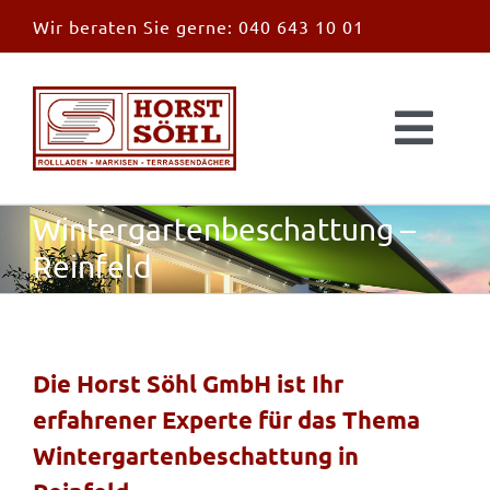
Zum
Wir beraten Sie gerne:
040 643 10 01
Inhalt
springen
Togg
Navi
Start
Wintergartenbeschattung –
Reinfeld
News
Markisen
Die Horst Söhl GmbH ist Ihr
erfahrener Experte für das Thema
Überdachungen
Wintergartenbeschattung in
Außen & Innen